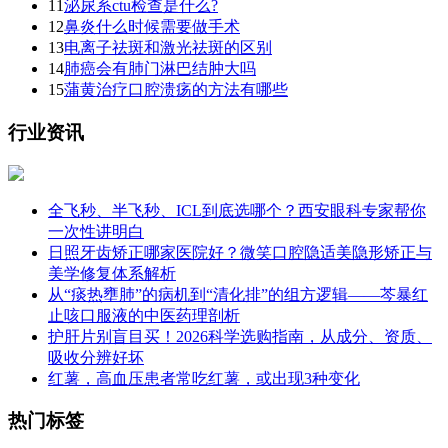
11
泌尿系ctu检查是什么?
12
鼻炎什么时候需要做手术
13
电离子祛斑和激光祛斑的区别
14
肺癌会有肺门淋巴结肿大吗
15
蒲黄治疗口腔溃疡的方法有哪些
行业资讯
全飞秒、半飞秒、ICL到底选哪个？西安眼科专家帮你
一次性讲明白
日照牙齿矫正哪家医院好？微笑口腔隐适美隐形矫正与
美学修复体系解析
从“痰热壅肺”的病机到“清化排”的组方逻辑——芩暴红
止咳口服液的中医药理剖析
护肝片别盲目买！2026科学选购指南，从成分、资质、
吸收分辨好坏
红薯，高血压患者常吃红薯，或出现3种变化
热门标签