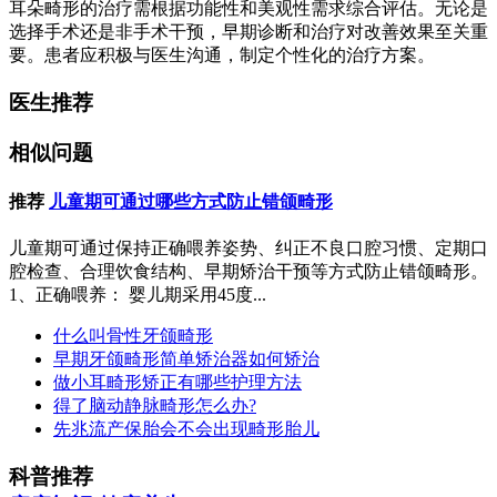
耳朵畸形的治疗需根据功能性和美观性需求综合评估。无论是
选择手术还是非手术干预，早期诊断和治疗对改善效果至关重
要。患者应积极与医生沟通，制定个性化的治疗方案。
医生推荐
相似问题
推荐
儿童期可通过哪些方式防止错颌畸形
儿童期可通过保持正确喂养姿势、纠正不良口腔习惯、定期口
腔检查、合理饮食结构、早期矫治干预等方式防止错颌畸形。
1、正确喂养： 婴儿期采用45度...
什么叫骨性牙颌畸形
早期牙颌畸形简单矫治器如何矫治
做小耳畸形矫正有哪些护理方法
得了脑动静脉畸形怎么办?
先兆流产保胎会不会出现畸形胎儿
科普推荐