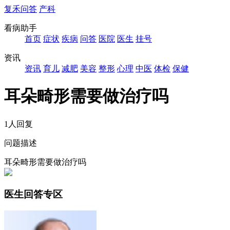
复禾问答
产科
看病助手
首页
症状
疾病
问答
医院
医生
挂号
资讯
资讯
育儿
减肥
美容
整形
心理
中医
体检
保健
耳朵畸形需要做治疗吗
1人回复
问题描述
耳朵畸形需要做治疗吗
医生回答专区