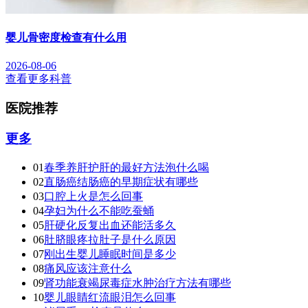
婴儿骨密度检查有什么用
2026-08-06
查看更多科普
医院推荐
更多
01
春季养肝护肝的最好方法泡什么喝
02
直肠癌结肠癌的早期症状有哪些
03
口腔上火是怎么回事
04
孕妇为什么不能吃蚕蛹
05
肝硬化反复出血还能活多久
06
肚脐眼疼拉肚子是什么原因
07
刚出生婴儿睡眠时间是多少
08
痛风应该注意什么
09
肾功能衰竭尿毒症水肿治疗方法有哪些
10
婴儿眼睛红流眼泪怎么回事