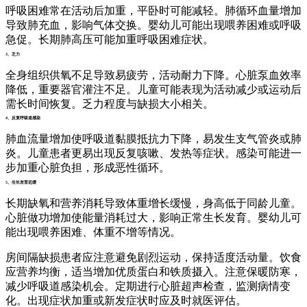
呼吸困难常在活动后加重，平卧时可能减轻。肺循环血量增加
导致肺充血，影响气体交换。婴幼儿可能出现喂养困难或呼吸
急促。长期肺高压可能加重呼吸困难症状。
3、乏力
全身组织供氧不足导致易疲劳，活动耐力下降。心脏泵血效率
降低，重要器官灌注不足。儿童可能表现为活动减少或运动后
需长时间恢复。乏力程度与缺损大小相关。
4、反复呼吸道感染
肺血流量增加使呼吸道黏膜抵抗力下降，易发生支气管炎或肺
炎。儿童患者更易出现反复咳嗽、发热等症状。感染可能进一
步加重心脏负担，形成恶性循环。
5、生长发育迟缓
长期缺氧和营养消耗导致体重增长缓慢，身高低于同龄儿童。
心脏做功增加使能量消耗过大，影响正常生长发育。婴幼儿可
能出现喂养困难、体重不增等情况。
房间隔缺损患者应注意避免剧烈运动，保持适度活动量。饮食
应营养均衡，适当增加优质蛋白和铁质摄入。注意保暖防寒，
减少呼吸道感染机会。定期进行心脏超声检查，监测病情变
化。出现症状加重或新发症状时应及时就医评估。