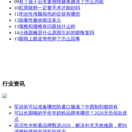
09
有了孩子后夫妻感情越来越淡了怎么办呢
10
肛周脓肿一定要手术才能好吗
11
闭合性颅脑损伤的症状有哪些
12
病毒性脑炎能活多久
13
颈椎和腰椎有问题挂什么科
14
小孩面瘫是什么原因引起的能恢复吗
15
眼睛上眼皮突然肿了怎么回事
行业资讯
军训前可以准备哪些防暑口服液？中西制剂都得有
可以长期喝的平价羊奶粉品牌有哪些？2026无负担款盘
点
高活性水蛭素品牌甄选2026，解决补充无效难题，靶向
清微栓维持血管年轻状态