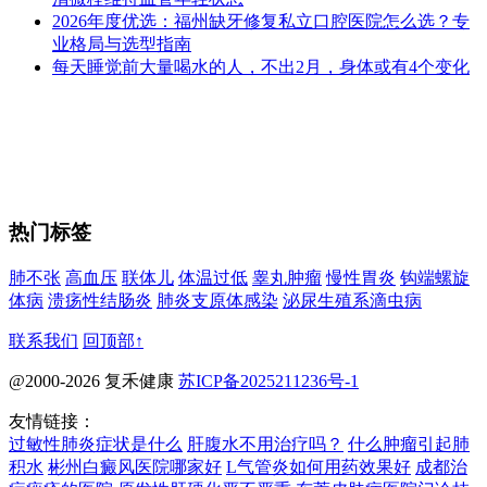
2026年度优选：福州缺牙修复私立口腔医院怎么选？专
业格局与选型指南
每天睡觉前大量喝水的人，不出2月，身体或有4个变化
热门标签
肺不张
高血压
联体儿
体温过低
睾丸肿瘤
慢性胃炎
钩端螺旋
体病
溃疡性结肠炎
肺炎支原体感染
泌尿生殖系滴虫病
联系我们
回顶部↑
@2000-2026 复禾健康
苏ICP备2025211236号-1
友情链接：
过敏性肺炎症状是什么
肝腹水不用治疗吗？
什么肿瘤引起肺
积水
彬州白癜风医院哪家好
L气管炎如何用药效果好
成都治