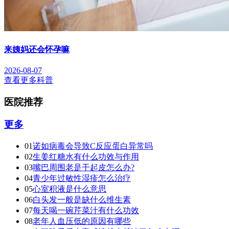
来姨妈还会怀孕嘛
2026-08-07
查看更多科普
医院推荐
更多
01
诺如病毒会导致C反应蛋白异常吗
02
生姜红糖水有什么功效与作用
03
嘴巴周围老是干起皮怎么办?
04
青少年过敏性湿疹怎么治疗
05
心室积液是什么意思
06
白头发一般是缺什么维生素
07
每天喝一碗芹菜汁有什么功效
08
老年人血压低的原因有哪些