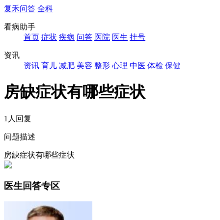
复禾问答
全科
看病助手
首页
症状
疾病
问答
医院
医生
挂号
资讯
资讯
育儿
减肥
美容
整形
心理
中医
体检
保健
房缺症状有哪些症状
1人回复
问题描述
房缺症状有哪些症状
医生回答专区