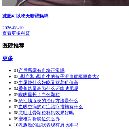
减肥可以吃无糖蛋糕吗
2026-08-10
查看更多科普
医院推荐
更多
01
产后恶露有血块正常吗
02
b型血和o型血生的孩子溶血症概率多大?
03
牛尾炖什么好吃又营养价值高
04
香蕉热量高为什么还能减肥呢
05
喉咙里长了白色颗粒
06
急性胰腺炎的治疗方法是什么
07
血吸虫病的对症治疗措施有什么
08
龙牡壮骨颗粒补钙效果好吗
09
寰椎骨折脱位怎么办
10
乳腺癌的症状表现有肩膀疼吗