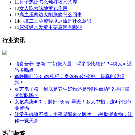
11
月子鸡汤怎么炖好喝又营养
12
女人吃六味地黄丸作用
13
高血压两边太阳胀痛怎么回事
14
心脏二三尖瓣轻度返流是什么意思
15
尿液经常发黄主要原因有哪些
行业资讯
膳食营养“更新”牛奶摄入量，喝多少比较好？4类人可适
当多喝点
每晚睡前吃3-5粒枸杞，身体有4处变好，是真的没想
到！
灵芝孢子粉，到底是养生好物还是“慢性毒药”？癌症患
者能吃吗？
女孩高烧40℃，肺部“长满”霉斑！多人中招，这4个细节
要警惕
经常失眠睡不着，半夜易醒来？医生：5种助眠食物，让
你一觉天亮
热门标签