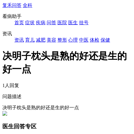
复禾问答
全科
看病助手
首页
症状
疾病
问答
医院
医生
挂号
资讯
资讯
育儿
减肥
美容
整形
心理
中医
体检
保健
决明子枕头是熟的好还是生的
好一点
1人回复
问题描述
决明子枕头是熟的好还是生的好一点
医生回答专区