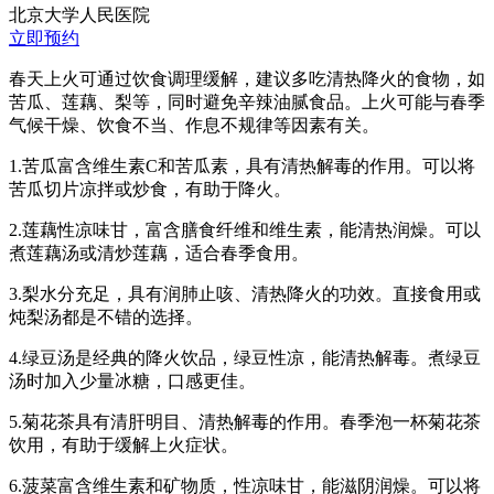
北京大学人民医院
立即预约
春天上火可通过饮食调理缓解，建议多吃清热降火的食物，如
苦瓜、莲藕、梨等，同时避免辛辣油腻食品。上火可能与春季
气候干燥、饮食不当、作息不规律等因素有关。
1.苦瓜富含维生素C和苦瓜素，具有清热解毒的作用。可以将
苦瓜切片凉拌或炒食，有助于降火。
2.莲藕性凉味甘，富含膳食纤维和维生素，能清热润燥。可以
煮莲藕汤或清炒莲藕，适合春季食用。
3.梨水分充足，具有润肺止咳、清热降火的功效。直接食用或
炖梨汤都是不错的选择。
4.绿豆汤是经典的降火饮品，绿豆性凉，能清热解毒。煮绿豆
汤时加入少量冰糖，口感更佳。
5.菊花茶具有清肝明目、清热解毒的作用。春季泡一杯菊花茶
饮用，有助于缓解上火症状。
6.菠菜富含维生素和矿物质，性凉味甘，能滋阴润燥。可以将