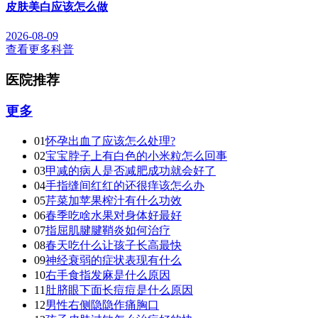
皮肤美白应该怎么做
2026-08-09
查看更多科普
医院推荐
更多
01
怀孕出血了应该怎么处理?
02
宝宝脖子上有白色的小米粒怎么回事
03
甲减的病人是否减肥成功就会好了
04
手指缝间红红的还很痒该怎么办
05
芹菜加苹果榨汁有什么功效
06
春季吃啥水果对身体好最好
07
指屈肌腱腱鞘炎如何治疗
08
春天吃什么让孩子长高最快
09
神经衰弱的症状表现有什么
10
右手食指发麻是什么原因
11
肚脐眼下面长痘痘是什么原因
12
男性右侧隐隐作痛胸口