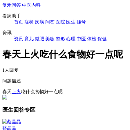
复禾问答
中医内科
看病助手
首页
症状
疾病
问答
医院
医生
挂号
资讯
资讯
育儿
减肥
美容
整形
心理
中医
体检
保健
春天上火吃什么食物好一点呢
1人回复
问题描述
春天
上火
吃什么食物好一点呢
医生回答专区
蔡晶晶