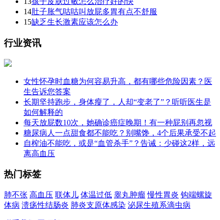
13
孩子皮肤过敏怎么治疗好的快
14
肚子胀气咕咕叫放屁多胃有点不舒服
15
缺乏生长激素应该怎么办
行业资讯
女性怀孕时血糖为何容易升高，都有哪些危险因素？医
生告诉您答案
长期坚持跑步，身体瘦了，人却“变老了”？听听医生是
如何解释的
每天放屁数10次，她确诊癌症晚期！有一种屁别再忽视
糖尿病人一点甜食都不能吃？别嘴馋，4个后果承受不起
自榨油不能吃，或是“血管杀手”？告诫：少碰这2样，远
离高血压
热门标签
肺不张
高血压
联体儿
体温过低
睾丸肿瘤
慢性胃炎
钩端螺旋
体病
溃疡性结肠炎
肺炎支原体感染
泌尿生殖系滴虫病