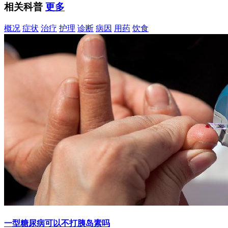
相关科普
更多
概况
症状
治疗
护理
诊断
病因
用药
饮食
一型糖尿病可以不打胰岛素吗