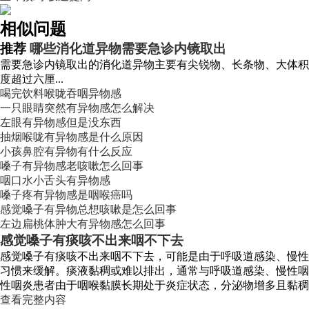
相似问题
推荐
哪些消化道异物需要急诊内镜取出
需要急诊内镜取出的消化道异物主要有尖锐物、长条物、大体积物
度超过六厘...
喝完饮料喉咙吞咽异物感
一只眼睛突然有异物感怎么解决
左眼有异物感但是没东西
抽烟喉咙有异物感是什么原因
小孩鼻腔有异物有什么反应
嗓子有异物感老咳嗽怎么回事
咽口水小舌头有异物感
嗓子疼有异物感是咽喉癌吗
感觉嗓子有异物总想咳嗽是怎么回事
左边扁桃体肿大有异物感怎么回事
感觉嗓子有痰咳不出来咽不下去
感觉嗓子有痰咳不出来咽不下去，可能是由于呼吸道感染、慢性
习惯来缓解。痰液黏稠或难以排出，通常与呼吸道感染、慢性咽
性咽炎患者由于咽喉黏膜长期处于炎症状态，分泌物增多且黏稠，容易形
查看完整内容