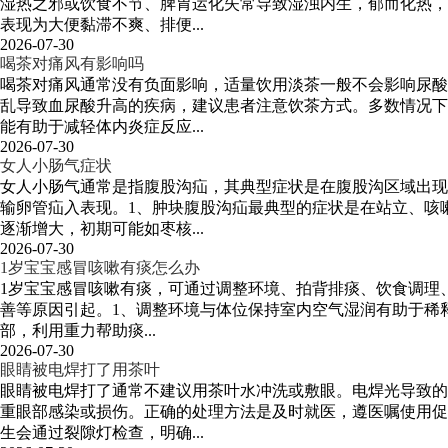
湿热之邪或饮食不节、脾胃运化失常导致湿浊内生，郁而化热，
表现为大便黏滞不爽、排便...
2026-07-30
喝茶对痛风有影响吗
喝茶对痛风通常没有负面影响，适量饮用淡茶一般不会影响尿酸
乱导致血尿酸升高的疾病，建议患者注意饮茶方式。多数情况下
能有助于减轻体内炎症反应...
2026-07-30
女人小肠气症状
女人小肠气通常是指腹股沟疝，其典型症状是在腹股沟区域出现
输卵管疝入表现。1、肿块腹股沟疝最典型的症状是在站立、咳
逐渐增大，初期可能如枣核...
2026-07-30
1岁宝宝感冒咳嗽有痰怎么办
1岁宝宝感冒咳嗽有痰，可通过调整环境、拍背排痰、饮食调理
善等原因引起。1、调整环境与体位保持室内空气湿润有助于稀释
部，利用重力帮助痰...
2026-07-30
眼睛被电焊打了用茶叶
眼睛被电焊打了通常不建议用茶叶水冲洗或敷眼。电焊光导致的
重眼部感染或损伤。正确的处理方法是及时就医，遵医嘱使用促
生会通过裂隙灯检查，明确...