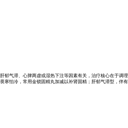
肝郁气滞、心脾两虚或湿热下注等因素有关，治疗核心在于调理
畏寒怕冷，常用金锁固精丸加减以补肾固精；肝郁气滞型，伴有