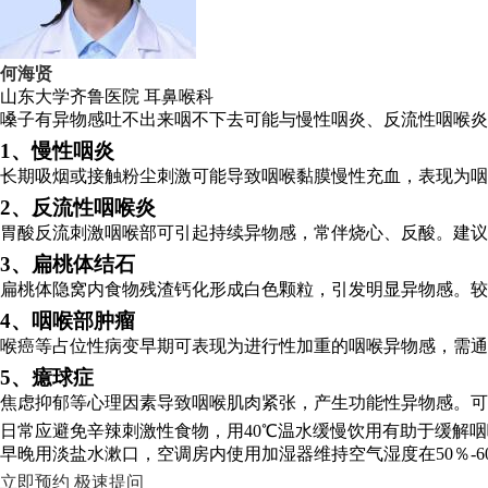
何海贤
山东大学齐鲁医院
耳鼻喉科
嗓子有异物感吐不出来咽不下去可能与慢性咽炎、反流性咽喉炎
1、慢性咽炎
长期吸烟或接触粉尘刺激可能导致咽喉黏膜慢性充血，表现为咽
2、反流性咽喉炎
胃酸反流刺激咽喉部可引起持续异物感，常伴烧心、反酸。建议
3、扁桃体结石
扁桃体隐窝内食物残渣钙化形成白色颗粒，引发明显异物感。较
4、咽喉部肿瘤
喉癌等占位性病变早期可表现为进行性加重的咽喉异物感，需通
5、癔球症
焦虑抑郁等心理因素导致咽喉肌肉紧张，产生功能性异物感。可
日常应避免辛辣刺激性食物，用40℃温水缓慢饮用有助于缓解
早晚用淡盐水漱口，空调房内使用加湿器维持空气湿度在50％-6
立即预约
极速提问