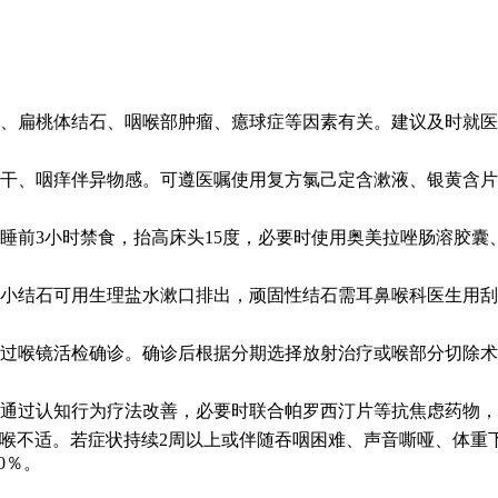
、扁桃体结石、咽喉部肿瘤、癔球症等因素有关。建议及时就医
干、咽痒伴异物感。可遵医嘱使用复方氯己定含漱液、银黄含片
睡前3小时禁食，抬高床头15度，必要时使用奥美拉唑肠溶胶囊
小结石可用生理盐水漱口排出，顽固性结石需耳鼻喉科医生用刮
过喉镜活检确诊。确诊后根据分期选择放射治疗或喉部分切除术
通过认知行为疗法改善，必要时联合帕罗西汀片等抗焦虑药物，
咽喉不适。若症状持续2周以上或伴随吞咽困难、声音嘶哑、体重
0％。