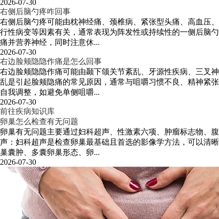
2026-07-30
右侧后脑勺疼咋回事
右侧后脑勺疼可能由枕神经痛、颈椎病、紧张型头痛、高血压、
行性病变等因素有关，通常表现为阵发性或持续性的一侧后脑勺
痛并营养神经，同时注意休...
2026-07-30
右边脸颊隐隐作痛是怎么回事
右边脸颊隐隐作痛可能由颞下颌关节紊乱、牙源性疾病、三叉神
乱是引起脸颊隐痛的常见原因，通常与咀嚼习惯不良、精神紧张
自我调整，如避免单侧咀嚼...
2026-07-30
前往疾病知识库
卵巢怎么检查有无问题
卵巢有无问题主要通过妇科超声、性激素六项、肿瘤标志物、腹
声：妇科超声是检查卵巢最基础且首选的影像学方法，可以清晰
巢囊肿、多囊卵巢形态、卵...
2026-07-30