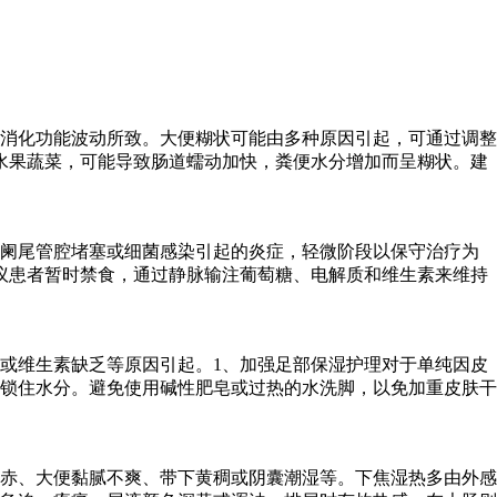
消化功能波动所致。大便糊状可能由多种原因引起，可通过调整
水果蔬菜，可能导致肠道蠕动加快，粪便水分增加而呈糊状。建
是阑尾管腔堵塞或细菌感染引起的炎症，轻微阶段以保守治疗为
议患者暂时禁食，通过静脉输注葡萄糖、电解质和维生素来维持
或维生素缺乏等原因引起。1、加强足部保湿护理对于单纯因皮
锁住水分。避免使用碱性肥皂或过热的水洗脚，以免加重皮肤干
赤、大便黏腻不爽、带下黄稠或阴囊潮湿等。下焦湿热多由外感