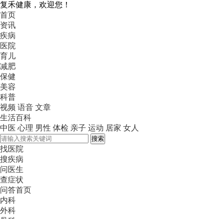
复禾健康，欢迎您！
首页
资讯
疾病
医院
育儿
减肥
保健
美容
科普
视频
语音
文章
生活百科
中医
心理
男性
体检
亲子
运动
居家
女人
搜索
找医院
搜疾病
问医生
查症状
问答首页
内科
外科