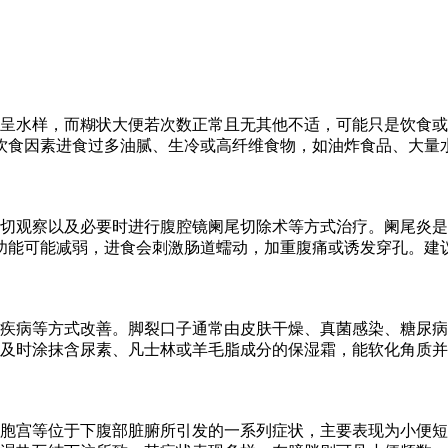
呈水样，而糊状大便若次数正常且无其他不适，可能只是饮食或
饮食因素进食过多油腻、生冷或高纤维食物，如油炸食品、大量
密切观察以及必要时进行腹腔镜阑尾切除术等方式治疗。阑尾炎
功能可能减弱，进食会刺激肠道蠕动，加重腹痛或诱发穿孔。建
疾病等方式改善。脚裂口子通常由皮肤干燥、真菌感染、糖尿病
及时涂抹含尿素、凡士林或羊毛脂成分的保湿霜，能软化角质并
胞宫等位于下腹部脏腑所引发的一系列症状，主要表现为小便短