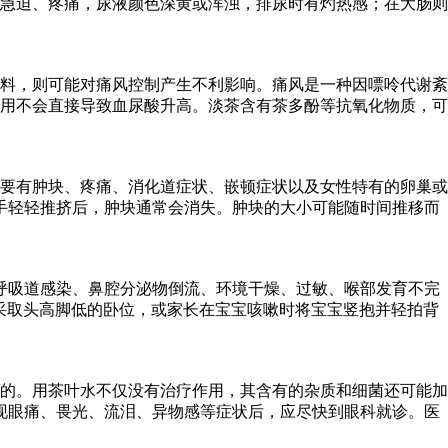
急迫、疼痛，尿液颜色深黄或浑浊，排尿时有灼热感；在大肠则
料，则可能对痛风控制产生不利影响。痛风是一种因嘌呤代谢紊
用不会直接导致血尿酸升高。淡茶含有茶多酚等抗氧化物质，可
要有肿块、疼痛、消化道症状、嵌顿症状以及女性特有的卵巢或
手轻轻推挤后，肿块通常会消失。肿块的大小可能随时间推移而
呼吸道感染、鼻腔分泌物倒流、环境干燥、过敏、喉部发育不完
宝采取头高脚低的卧位，或家长在宝宝咳嗽时将宝宝竖抱并轻拍背
的。用茶叶水不仅没有治疗作用，其含有的杂质和细菌还可能加
现眼痛、畏光、流泪、异物感等症状后，应尽快到眼科就诊。医