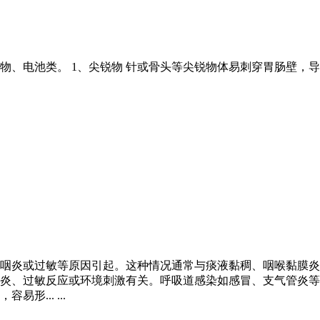
、电池类。 1、尖锐物 针或骨头等尖锐物体易刺穿胃肠壁，导
咽炎或过敏等原因引起。这种情况通常与痰液黏稠、咽喉黏膜炎
炎、过敏反应或环境刺激有关。呼吸道感染如感冒、支气管炎等
... ...