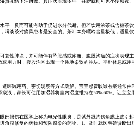
湿热互结下注所致。其症状表现多样，在膀胱则可见小便频数、
水平，反而可能有助于促进水分代谢。但若饮用浓茶或含糖茶饮
，喝淡茶对痛风患者是安全的。茶叶本身嘌呤含量极低，适量饮
可复性肿块，并可能伴有坠胀感或疼痛。腹股沟疝的症状表现主
嗽或用力时，腹股沟区出现一个质地柔软的肿块。平卧休息或用
、遵医嘱用药、密切观察等方式缓解。宝宝感冒咳嗽有痰通常由
痰液，家长可使用加湿器将室内湿度维持在50%-60%。让宝
眼部损伤在医学上称为电光性眼炎，是紫外线灼伤角膜上皮引起
进角膜修复的药物和预防感染的药物。1、及时就医明确诊断出