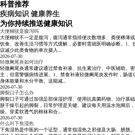
科普推荐
疾病知识
健康养生
为你持续推送健康知识
大便糊状是腹泻吗
大便糊状不一定是腹泻，腹泻通常指排便次数增多、粪便稀薄或
饮食、改善生活习惯等方式缓解，必要时需就医明确诊断。1、
议减少此类食物的单次摄入...
2026-07-30
轻微阑尾炎如何治疗
轻微阑尾炎通常建议通过禁食补液、抗生素治疗、中医辅助、
主，但需警惕病情进展。1、禁食补液轻微阑尾炎发作时，肠道
身体能量和水分平衡。这能减...
2026-07-30
脚裂口子怎么办
脚裂口子可通过加强足部保湿护理、使用抗真菌药物、治疗基础
肤干燥引起的脚裂，日常护理是关键。建议每天用温水泡脚后，
燥。穿柔软透气的棉袜和合...
2026-07-30
什么叫下焦湿热
下焦湿热是中医的一个证型，通常指湿热之邪侵及大肠、膀胱、