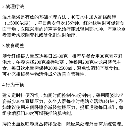
2.物理疗法
温水坐浴是有效的基础护理方法，40℃水中加入高锰酸钾
（1:5000浓度），每日两次每次15分钟。红外线照射可促进创
面干燥，医院采用的超声雾化治疗能减轻局部水肿。严重脱垂
者需考虑胶圈套扎或硬化剂注射治疗。
3.饮食调整
膳食纤维摄入量应达每日25-30克，推荐早餐食用30克奇亚籽
泡水，午餐选择200克凉拌秋葵，晚餐用200克火龙果替代主
食。每日饮水量需保持2000-2500ml，避免饮酒和辛辣食物。
可补充柑橘类生物活性成分改善血管弹性。
4.行为干预
建立定时排便习惯，如厕时间控制在3分钟内，采用蹲姿比坐
姿减少30％直肠压力。久坐人群每小时需站立活动3分钟，孕
妇建议使用左侧卧睡姿减轻盆腔压力。提肛运动每日3组，每
组收缩肛门30次可增强括约肌功能。
痔疮出血反映静脉丛持续受损，除应急处理外更需系统管理。