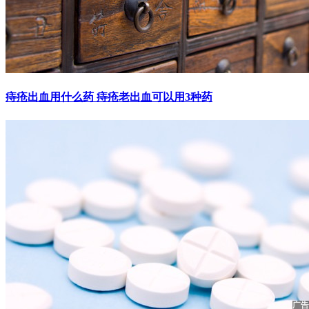
痔疮出血用什么药 痔疮老出血可以用3种药