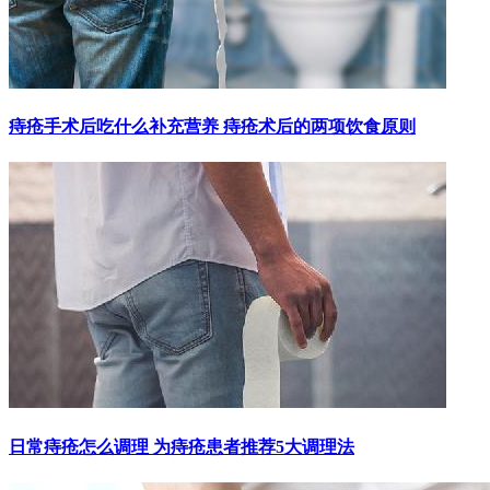
痔疮手术后吃什么补充营养 痔疮术后的两项饮食原则
日常痔疮怎么调理 为痔疮患者推荐5大调理法