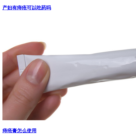
产妇有痔疮可以吃药吗
痔疮膏怎么使用