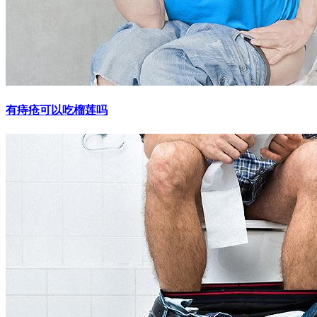
有痔疮可以吃榴莲吗