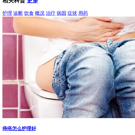
相关科普
更多
护理
诊断
饮食
概况
治疗
病因
症状
用药
痔疮怎么护理好