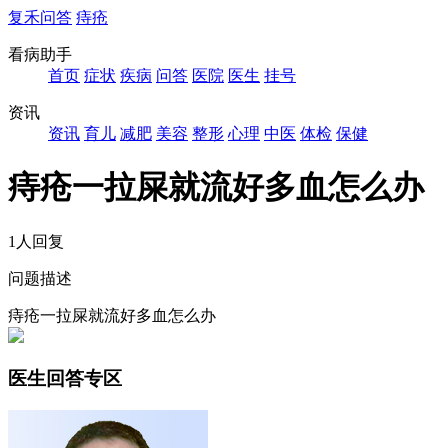
复禾问答
痔疮
看病助手
首页
症状
疾病
问答
医院
医生
挂号
资讯
资讯
育儿
减肥
美容
整形
心理
中医
体检
保健
痔疮一拉屎就流好多血怎么办
1人回复
问题描述
痔疮一拉屎就流好多血怎么办
医生回答专区