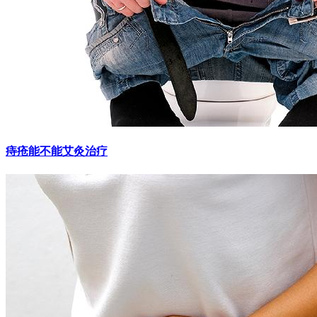
痔疮能不能艾灸治疗