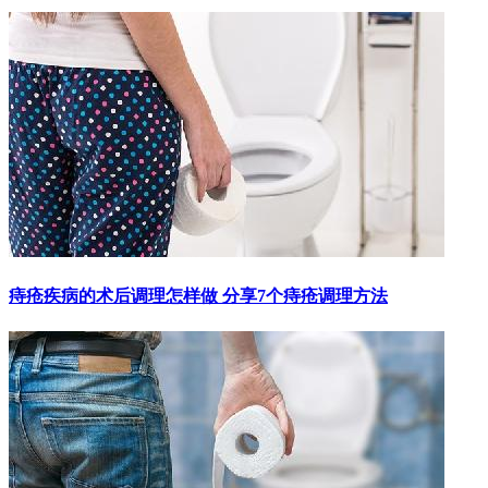
痔疮疾病的术后调理怎样做 分享7个痔疮调理方法