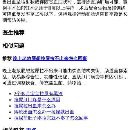
当出血呈喷射状或伴随贫血症状时，需排除直肠肿瘤可能。微
创手术如PPH术适用于Ⅲ度以上痔疮，术后配合生物反馈训练
可降低复发率至15％以下。保持规律运动和肠道菌群平衡是长
期预防关键。
医生推荐
相似问题
推荐
晚上老放屁想拉屎拉不出来怎么回事
晚上老放屁想拉屎拉不出来可能由饮食结构失衡、肠道菌群紊
乱、肠易激综合征、功能性便秘、直肠肛门病变等原因引起，
可通过调整饮食、补充益生菌、药物治...
2个多月宝宝拉屎有黑渣
拉屎肛门疼是什么原因
拉屎拉出血来怎么办
痔疮出血怎么办一拉屎就出血
拉屎前肚子疼拉完就不疼了怎么回事