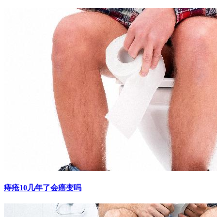
痔疮10几年了会癌变吗