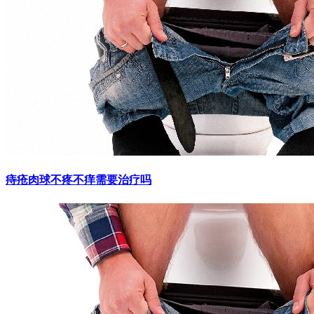
痔疮肉球不疼不痒需要治疗吗