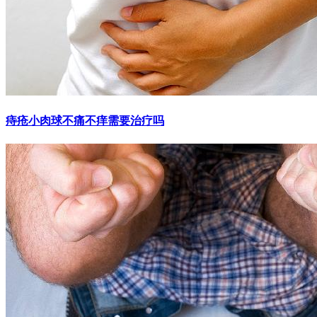
痔疮小肉球不痛不痒需要治疗吗