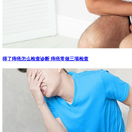
得了痔疮怎么检查诊断 痔疮常做三项检查