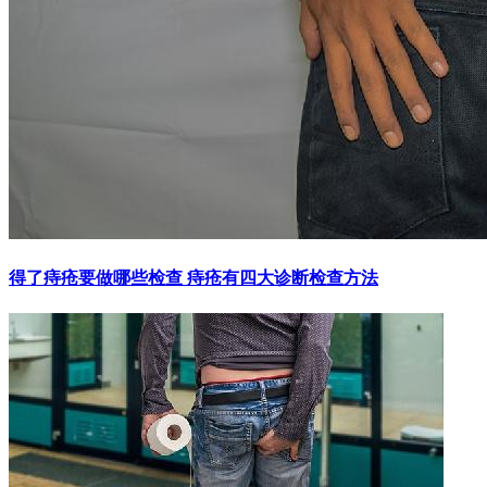
得了痔疮要做哪些检查 痔疮有四大诊断检查方法