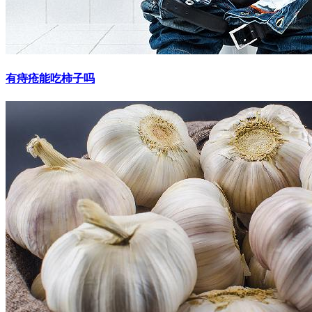
有痔疮能吃柿子吗