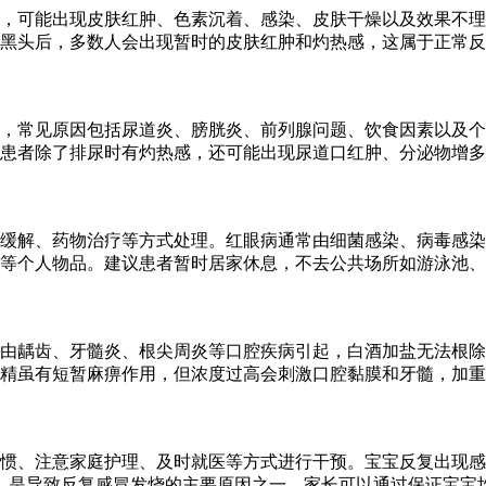
，可能出现皮肤红肿、色素沉着、感染、皮肤干燥以及效果不理
黑头后，多数人会出现暂时的皮肤红肿和灼热感，这属于正常反
，常见原因包括尿道炎、膀胱炎、前列腺问题、饮食因素以及个
患者除了排尿时有灼热感，还可能出现尿道口红肿、分泌物增多
缓解、药物治疗等方式处理。红眼病通常由细菌感染、病毒感染
等个人物品。建议患者暂时居家休息，不去公共场所如游泳池、
多由龋齿、牙髓炎、根尖周炎等口腔疾病引起，白酒加盐无法根
精虽有短暂麻痹作用，但浓度过高会刺激口腔黏膜和牙髓，加重
惯、注意家庭护理、及时就医等方式进行干预。宝宝反复出现感
，是导致反复感冒发烧的主要原因之一。家长可以通过保证宝宝