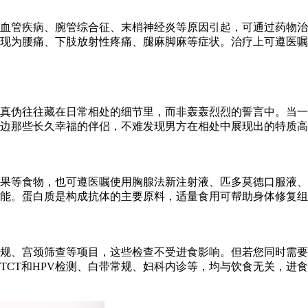
血管疾病、腕管综合征、末梢神经炎等原因引起，可通过药物治
现为腰痛、下肢放射性疼痛、腿麻脚麻等症状。治疗上可遵医嘱
的真伪往往藏在日常相处的细节里，而非轰轰烈烈的誓言中。当
边那些长久幸福的伴侣，不难发现男方在相处中展现出的特质高
果等食物，也可遵医嘱使用胸腺法新注射液、匹多莫德口服液、
能。蛋白质是构成抗体的主要原料，适量食用可帮助身体修复组
规、宫颈筛查等项目，这些检查不受进食影响。但若您同时需要
TCT和HPV检测、白带常规、妇科内诊等，均与饮食无关，进