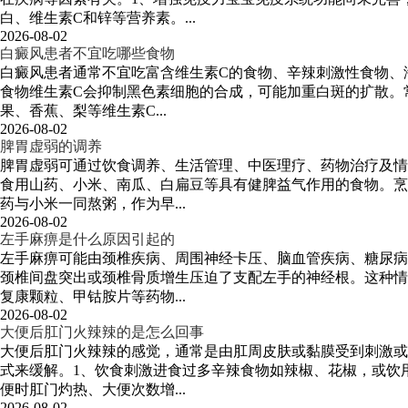
白、维生素C和锌等营养素。...
2026-08-02
白癜风患者不宜吃哪些食物
白癜风患者通常不宜吃富含维生素C的食物、辛辣刺激性食物、
食物维生素C会抑制黑色素细胞的合成，可能加重白斑的扩散。
果、香蕉、梨等维生素C...
2026-08-02
脾胃虚弱的调养
脾胃虚弱可通过饮食调养、生活管理、中医理疗、药物治疗及情
食用山药、小米、南瓜、白扁豆等具有健脾益气作用的食物。烹
药与小米一同熬粥，作为早...
2026-08-02
左手麻痹是什么原因引起的
左手麻痹可能由颈椎疾病、周围神经卡压、脑血管疾病、糖尿病
颈椎间盘突出或颈椎骨质增生压迫了支配左手的神经根。这种情
复康颗粒、甲钴胺片等药物...
2026-08-02
大便后肛门火辣辣的是怎么回事
大便后肛门火辣辣的感觉，通常是由肛周皮肤或黏膜受到刺激或
式来缓解。1、饮食刺激进食过多辛辣食物如辣椒、花椒，或饮
便时肛门灼热、大便次数增...
2026-08-02