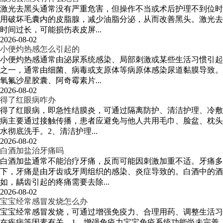
激光去黑头通常没有严重危害，但操作不当或术后护理不到位时
用破坏毛囊内的皮脂腺，减少油脂分泌，从而改善黑头。激光去
时间过长，可能损伤表皮屏...
2026-08-02
小便灼热感怎么引起的
小便灼热感通常由泌尿系统感染、局部刺激或某些生活习惯引起
之一，通常由细菌、病毒或支原体等病原体感染尿道黏膜导致。
氧氟沙星胶囊、阿奇霉素片...
2026-08-02
得了红眼病咋办
得了红眼病，即急性结膜炎，可通过隔离防护、清洁护理、冷敷
病主要通过接触传播，患者应避免与他人共用毛巾、脸盆、枕头
水彻底洗手。2、清洁护理...
2026-08-02
白酒加盐治牙痛吗
白酒加盐通常不能治疗牙痛，反而可能因刺激加重不适。牙痛
下，牙痛是由牙齿或牙周组织的感染、炎症导致的。白酒中的酒
如，龋齿引起的疼痛需要去除...
2026-08-02
宝宝经常感冒发烧怎么办
宝宝经常感冒发烧，可通过增强免疫力、合理用药、调整生活习
在疾病等因素有关。1、增强免疫力宝宝免疫系统功能尚未完善