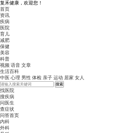
复禾健康，欢迎您！
首页
资讯
疾病
医院
育儿
减肥
保健
美容
科普
视频
语音
文章
生活百科
中医
心理
男性
体检
亲子
运动
居家
女人
搜索
找医院
搜疾病
问医生
查症状
问答首页
内科
外科