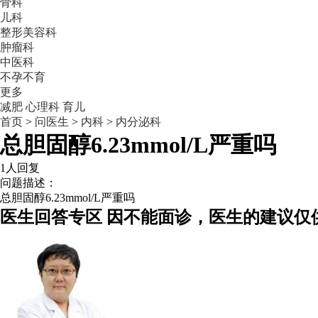
骨科
儿科
整形美容科
肿瘤科
中医科
不孕不育
更多
减肥
心理科
育儿
首页
>
问医生
>
内科
>
内分泌科
总胆固醇6.23mmol/L严重吗
1人回复
问题描述：
总胆固醇6.23mmol/L严重吗
医生回答专区
因不能面诊，医生的建议仅