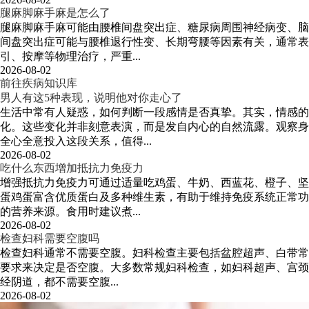
腿麻脚麻手麻是怎么了
腿麻脚麻手麻可能由腰椎间盘突出症、糖尿病周围神经病变、脑
间盘突出症可能与腰椎退行性变、长期弯腰等因素有关，通常表
引、按摩等物理治疗，严重...
2026-08-02
前往疾病知识库
男人有这5种表现，说明他对你走心了
生活中常有人疑惑，如何判断一段感情是否真挚。其实，情感
化。这些变化并非刻意表演，而是发自内心的自然流露。观察身
全心全意投入这段关系，值得...
2026-08-02
吃什么东西增加抵抗力免疫力
增强抵抗力免疫力可通过适量吃鸡蛋、牛奶、西蓝花、橙子、坚
蛋鸡蛋富含优质蛋白及多种维生素，有助于维持免疫系统正常功
的营养来源。食用时建议煮...
2026-08-02
检查妇科需要空腹吗
检查妇科通常不需要空腹。妇科检查主要包括盆腔超声、白带常
要求来决定是否空腹。大多数常规妇科检查，如妇科超声、宫颈
经阴道，都不需要空腹...
2026-08-02