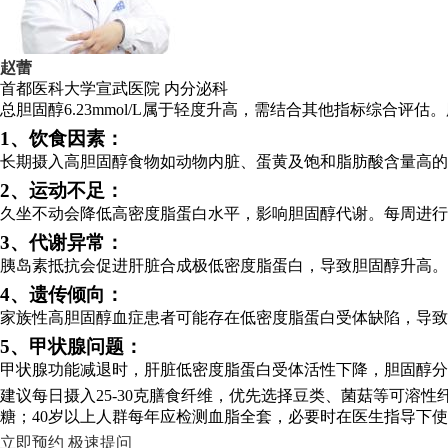
赵蕾
首都医科大学宣武医院
内分泌科
总胆固醇6.23mmol/L属于轻度升高，需结合其他指标综
1、饮食因素：
长期摄入高胆固醇食物如动物内脏、蛋黄及饱和脂肪酸含量高的
2、运动不足：
久坐不动会降低高密度脂蛋白水平，影响胆固醇代谢。每周进行
3、代谢异常：
胰岛素抵抗会促进肝脏合成极低密度脂蛋白，导致胆固醇升高。
4、遗传倾向：
家族性高胆固醇血症患者可能存在低密度脂蛋白受体缺陷，导致
5、甲状腺问题：
甲状腺功能减退时，肝脏低密度脂蛋白受体活性下降，胆固醇分
建议每日摄入25-30克膳食纤维，优先选择豆类、菌菇等可溶
糖；40岁以上人群每年应检测血脂全套，必要时在医生指导下
立即预约
极速提问