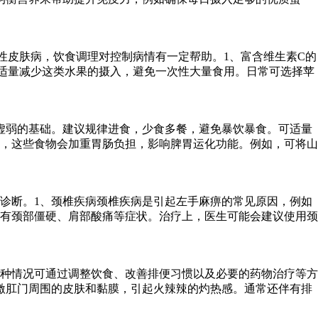
性皮肤病，饮食调理对控制病情有一定帮助。1、富含维生素C的
适量减少这类水果的摄入，避免一次性大量食用。日常可选择苹
虚弱的基础。建议规律进食，少食多餐，避免暴饮暴食。可适量
，这些食物会加重胃肠负担，影响脾胃运化功能。例如，可将山
诊断。1、颈椎疾病颈椎疾病是引起左手麻痹的常见原因，例如
有颈部僵硬、肩部酸痛等症状。治疗上，医生可能会建议使用颈
种情况可通过调整饮食、改善排便习惯以及必要的药物治疗等方
激肛门周围的皮肤和黏膜，引起火辣辣的灼热感。通常还伴有排