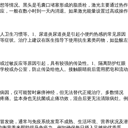
想等情况。黑头是毛囊口堵塞形成的脂质栓，激光主要通过热作
应，一般在数小时到一天内消退。如果激光能量设置过高或操作
人卫生习惯等。1、尿道炎尿道炎是引起小便灼热感的常见原因
等症状。治疗上建议在医生指导下使用抗生素类药物，如盐酸左
或过敏反应等原因引起，具有较强的传染性。1、隔离防护红眼
学校或办公室，防止传染给他人。接触眼睛前后需用肥皂和流动
除病因，仅可能暂时麻痹神经，但无法替代正规治疗。多数情况
疼痛。盐本身也无抗菌或止痛功效，混合后更无法清除病灶。例
冒发烧，通常与免疫系统发育不成熟、生活环境、营养状况及潜
均衡营养来帮助提升免疫力，例如确保每日摄入足够的优质蛋