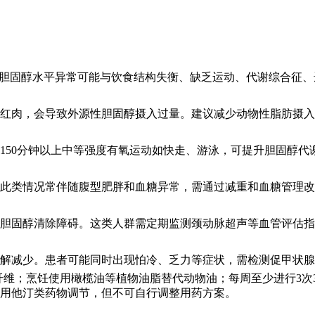
合评估。胆固醇水平异常可能与饮食结构失衡、缺乏运动、代谢综合
红肉，会导致外源性胆固醇摄入过量。建议减少动物性脂肪摄入
150分钟以上中等强度有氧运动如快走、游泳，可提升胆固醇代
此类情况常伴随腹型肥胖和血糖异常，需通过减重和血糖管理改
胆固醇清除障碍。这类人群需定期监测颈动脉超声等血管评估指
解减少。患者可能同时出现怕冷、乏力等症状，需检测促甲状腺
性纤维；烹饪使用橄榄油等植物油脂替代动物油；每周至少进行3
使用他汀类药物调节，但不可自行调整用药方案。