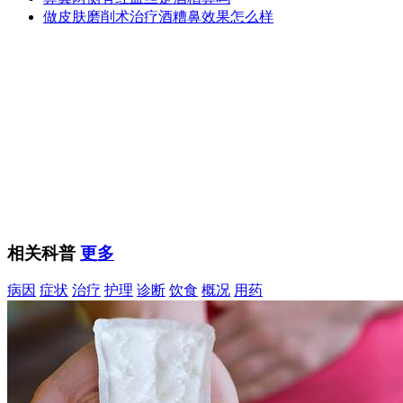
做皮肤磨削术治疗酒糟鼻效果怎么样
相关科普
更多
病因
症状
治疗
护理
诊断
饮食
概况
用药