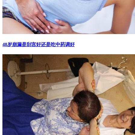
48岁崩漏是刮宫好还是吃中药调好