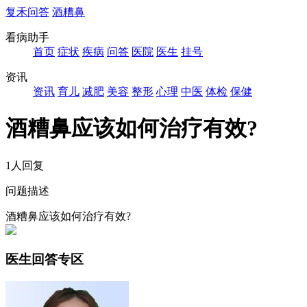
复禾问答
酒糟鼻
看病助手
首页
症状
疾病
问答
医院
医生
挂号
资讯
资讯
育儿
减肥
美容
整形
心理
中医
体检
保健
酒糟鼻应该如何治疗有效?
1人回复
问题描述
酒糟鼻应该如何治疗有效?
医生回答专区