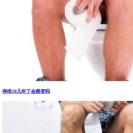
痔疮10几年了会癌变吗