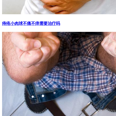
痔疮小肉球不痛不痒需要治疗吗