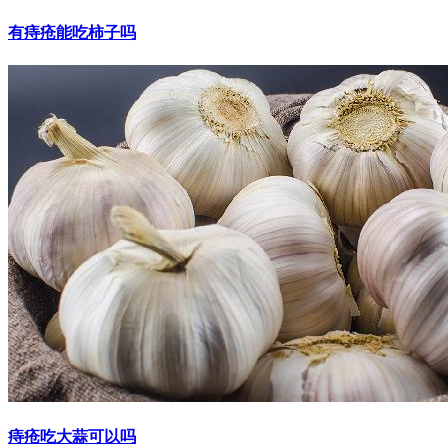
有痔疮能吃柿子吗
痔疮吃大蒜可以吗