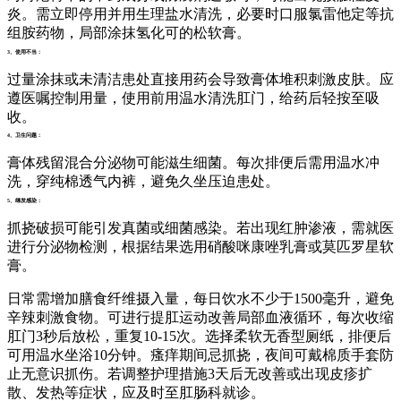
炎。需立即停用并用生理盐水清洗，必要时口服氯雷他定等抗
组胺药物，局部涂抹氢化可的松软膏。
3、使用不当：
过量涂抹或未清洁患处直接用药会导致膏体堆积刺激皮肤。应
遵医嘱控制用量，使用前用温水清洗肛门，给药后轻按至吸
收。
4、卫生问题：
膏体残留混合分泌物可能滋生细菌。每次排便后需用温水冲
洗，穿纯棉透气内裤，避免久坐压迫患处。
5、继发感染：
抓挠破损可能引发真菌或细菌感染。若出现红肿渗液，需就医
进行分泌物检测，根据结果选用硝酸咪康唑乳膏或莫匹罗星软
膏。
日常需增加膳食纤维摄入量，每日饮水不少于1500毫升，避免
辛辣刺激食物。可进行提肛运动改善局部血液循环，每次收缩
肛门3秒后放松，重复10-15次。选择柔软无香型厕纸，排便后
可用温水坐浴10分钟。瘙痒期间忌抓挠，夜间可戴棉质手套防
止无意识抓伤。若调整护理措施3天后无改善或出现皮疹扩
散、发热等症状，应及时至肛肠科就诊。