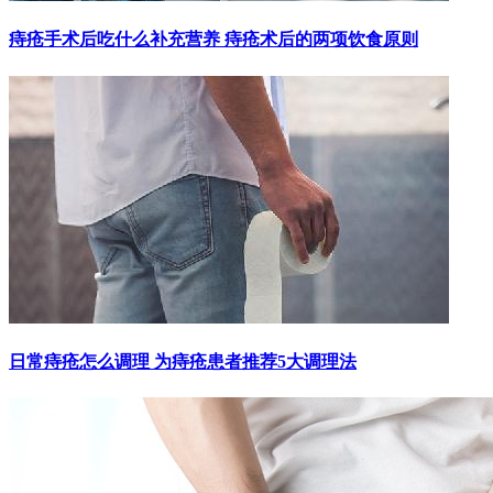
痔疮手术后吃什么补充营养 痔疮术后的两项饮食原则
日常痔疮怎么调理 为痔疮患者推荐5大调理法