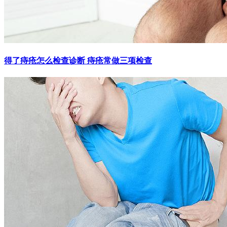
得了痔疮怎么检查诊断 痔疮常做三项检查