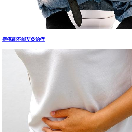
痔疮能不能艾灸治疗