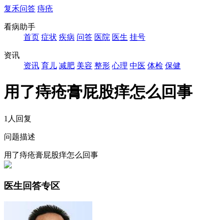
复禾问答
痔疮
看病助手
首页
症状
疾病
问答
医院
医生
挂号
资讯
资讯
育儿
减肥
美容
整形
心理
中医
体检
保健
用了痔疮膏屁股痒怎么回事
1人回复
问题描述
用了痔疮膏屁股痒怎么回事
医生回答专区