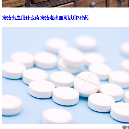
痔疮出血用什么药 痔疮老出血可以用3种药