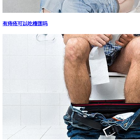
有痔疮可以吃榴莲吗