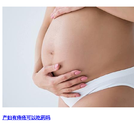
产妇有痔疮可以吃药吗