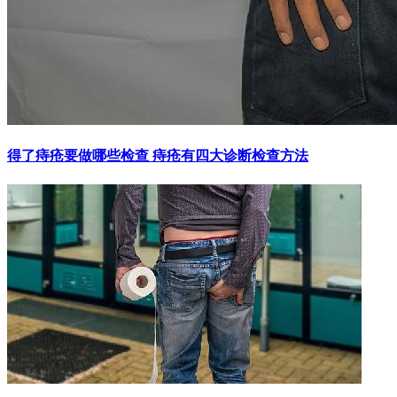
得了痔疮要做哪些检查 痔疮有四大诊断检查方法