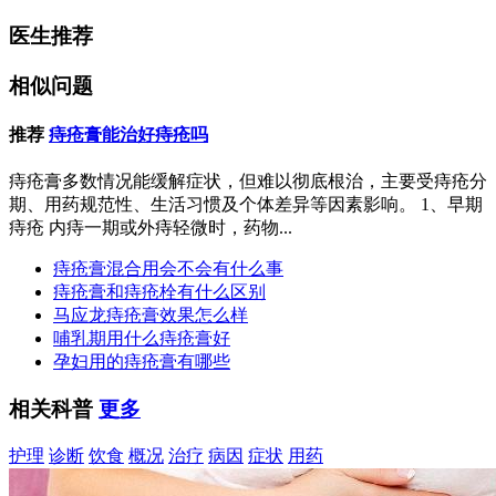
医生推荐
相似问题
推荐
痔疮膏能治好痔疮吗
痔疮膏多数情况能缓解症状，但难以彻底根治，主要受痔疮分
期、用药规范性、生活习惯及个体差异等因素影响。 1、早期
痔疮 内痔一期或外痔轻微时，药物...
痔疮膏混合用会不会有什么事
痔疮膏和痔疮栓有什么区别
马应龙痔疮膏效果怎么样
哺乳期用什么痔疮膏好
孕妇用的痔疮膏有哪些
相关科普
更多
护理
诊断
饮食
概况
治疗
病因
症状
用药