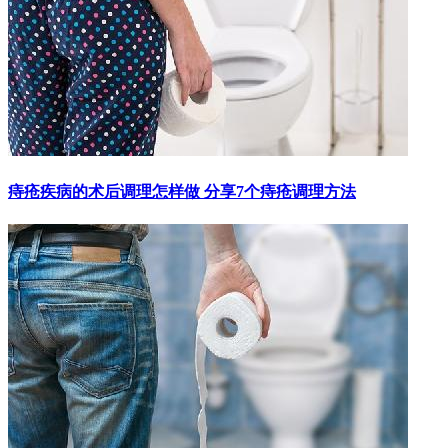
痔疮疾病的术后调理怎样做 分享7个痔疮调理方法