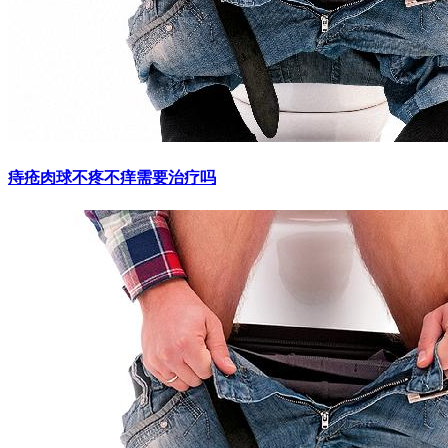
痔疮肉球不疼不痒需要治疗吗