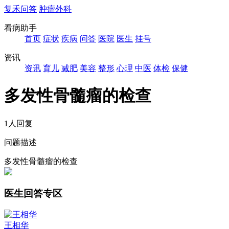
复禾问答
肿瘤外科
看病助手
首页
症状
疾病
问答
医院
医生
挂号
资讯
资讯
育儿
减肥
美容
整形
心理
中医
体检
保健
多发性骨髓瘤的检查
1人回复
问题描述
多发性骨髓瘤的检查
医生回答专区
王相华