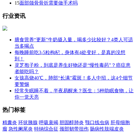
15
面部颌骨骨折需要做手术吗
行业资讯
膳食营养“更新”牛奶摄入量，喝多少比较好？4类人可适
当多喝点
每晚睡前吃3-5粒枸杞，身体有4处变好，是真的没想
到！
灵芝孢子粉，到底是养生好物还是“慢性毒药”？癌症患
者能吃吗？
女孩高烧40℃，肺部“长满”霉斑！多人中招，这4个细节
要警惕
经常失眠睡不着，半夜易醒来？医生：5种助眠食物，让
你一觉天亮
热门标签
精囊炎
环状胰腺
呼吸衰竭
胆固醇肺炎
颚口线虫病
肝母细胞
瘤
急性阑尾炎
特纳综合征
颈部韧带扭伤
肠病性肢端皮炎