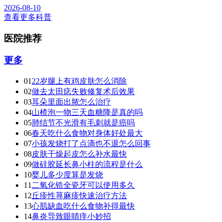
2026-08-10
查看更多科普
医院推荐
更多
01
22岁腿上有鸡皮肤怎么消除
02
做去太田痣失败修复术后效果
03
耳朵里面出脓怎么治疗
04
山楂泡一物三天血糖降是真的吗
05
肺结节不光滑有毛刺就是癌吗
06
春天吃什么食物对身体好处最大
07
小孩发烧打了点滴也不退怎么回事
08
皮肤干燥起皮怎么补水最快
09
做硅胶延长鼻小柱的流程是什么
10
婴儿多少度算是发烧
11
二氧化锆全瓷牙可以使用多久
12
丘疹性荨麻疹快速治疗方法
13
心肌缺血吃什么食物补得最快
14
鼻炎导致眼睛痒小妙招