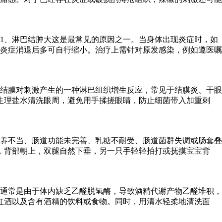
1、淋巴结肿大这是最常见的原因之一。当身体出现炎症时，如
炎症消退后多可自行缩小。治疗上需针对原发感染，例如遵医嘱
结膜对刺激产生的一种淋巴组织增生反应，常见于结膜炎、干眼
生理盐水清洗眼周，避免用手揉搓眼睛，防止细菌带入加重刺
喂养不当、肠道功能未完善、乳糖不耐受、肠道菌群失调或肠套叠
，背部朝上，双腿自然下垂，另一只手轻轻拍打或抚摸宝宝背
通常是由于体内缺乏乙醛脱氢酶，导致酒精代谢产物乙醛堆积，
红酒以及含有酒精的饮料或食物。同时，用清水轻柔地清洗面