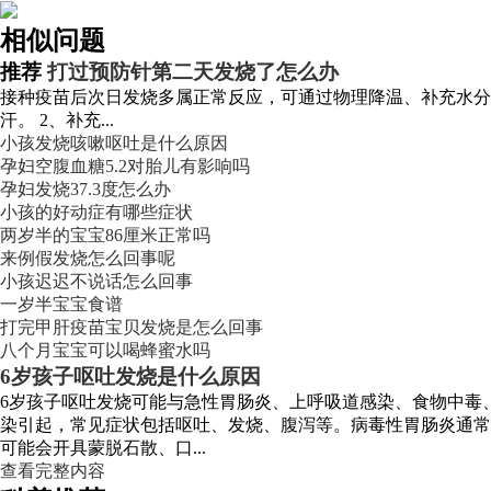
相似问题
推荐
打过预防针第二天发烧了怎么办
接种疫苗后次日发烧多属正常反应，可通过物理降温、补充水分
汗。 2、补充...
小孩发烧咳嗽呕吐是什么原因
孕妇空腹血糖5.2对胎儿有影响吗
孕妇发烧37.3度怎么办
小孩的好动症有哪些症状
两岁半的宝宝86厘米正常吗
来例假发烧怎么回事呢
小孩迟迟不说话怎么回事
一岁半宝宝食谱
打完甲肝疫苗宝贝发烧是怎么回事
八个月宝宝可以喝蜂蜜水吗
6岁孩子呕吐发烧是什么原因
6岁孩子呕吐发烧可能与急性胃肠炎、上呼吸道感染、食物中毒
染引起，常见症状包括呕吐、发烧、腹泻等。病毒性胃肠炎通常
可能会开具蒙脱石散、口...
查看完整内容