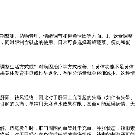
期监测、药物管理、情绪调节和避免诱因等方面。1、饮食调整
物，同时限制含碘盐的使用。日常可多选择新鲜蔬菜、瘦肉和蛋
调整生活方式或针对病因治疗等方式改善。1.黄体功能不足黄体
果黄体发育不良或过早退化，孕酮分泌量就会逐渐减少。这种情
肝阳、祛风通络，因此对于肝阳上亢引起的头痛（如伴有头晕、
引起的头痛，单纯用天麻煮水效果有限，甚至可能延误病情。天
解。痔疮发作时，肛门周围的血管处于充血、肿胀状态，辣椒素
痛感。对于已经存在炎症或破损的痔疮组织，辣椒的刺激还可能