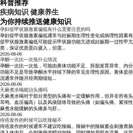
科普推荐
疾病知识
健康养生
为你持续推送健康知识
孕妇促甲状腺激素偏低有什么需要注意的吗
孕妇促甲状腺激素偏低通常与妊娠期生理性变化或病理性因素有
促甲状腺激素偏低可能提示甲状腺功能亢进或妊娠期一过性甲
类，保证优质蛋白摄入，但需...
2026-08-06
孕酮一次比一次低什么情况
孕酮一次比一次低，可能由黄体功能不足、胚胎发育异常、内分
功能不足是导致孕酮水平持续下降的常见生理性原因。黄体是排
况通常伴随月经周期缩短...
2026-08-06
天麻煮水喝能治头痛吗
天麻煮水喝对于部分类型的头痛有一定缓解作用，但并非所有头
耳鸣、血压偏高）以及风痰阻络导致的头痛（如偏头痛、紧张性
麻煮水能缓解的头痛多与肝...
2026-08-06
痔疮发作的时候可以吃辣椒不
痔疮发作的时候通常不建议吃辣椒。辣椒中的辣椒素会刺激胃肠
进入体内后，会刺激肠道蠕动加快，同时增加局部血流量，这容