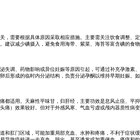
关，需要根据具体原因采取相应措施。主要需关注饮食调整、定
亢。建议减少碘摄入，避免食用海带、紫菜、海苔等富含碘的食
泌失调、药物影响或异位妊娠等原因引起，可通过补充孕激素、
卵后形成的临时内分泌结构，负责分泌孕酮以维持早期妊娠。如
痛都适用。天麻性平味甘，归肝经，主要功效是息风止痉、平抑
头痛）效果较好。但对于外感风寒、气血亏虚或颅内器质性病变
道和肛门区域，可能加重局部充血、水肿和疼痛，不利于症状缓
易导致痔核进一步充血、脱出，甚至诱发或加重便血、瘙痒和灼