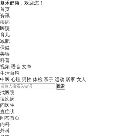
复禾健康，欢迎您！
首页
资讯
疾病
医院
育儿
减肥
保健
美容
科普
视频
语音
文章
生活百科
中医
心理
男性
体检
亲子
运动
居家
女人
搜索
找医院
搜疾病
问医生
查症状
问答首页
内科
外科