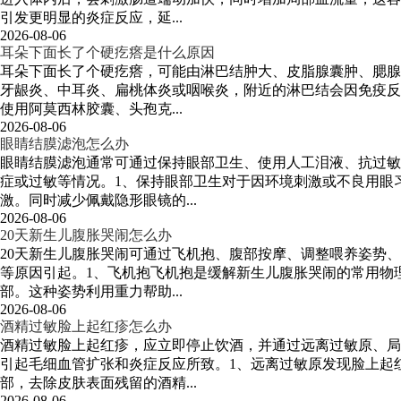
引发更明显的炎症反应，延...
2026-08-06
耳朵下面长了个硬疙瘩是什么原因
耳朵下面长了个硬疙瘩，可能由淋巴结肿大、皮脂腺囊肿、腮腺
牙龈炎、中耳炎、扁桃体炎或咽喉炎，附近的淋巴结会因免疫反
使用阿莫西林胶囊、头孢克...
2026-08-06
眼睛结膜滤泡怎么办
眼睛结膜滤泡通常可通过保持眼部卫生、使用人工泪液、抗过敏
症或过敏等情况。1、保持眼部卫生对于因环境刺激或不良用眼
激。同时减少佩戴隐形眼镜的...
2026-08-06
20天新生儿腹胀哭闹怎么办
20天新生儿腹胀哭闹可通过飞机抱、腹部按摩、调整喂养姿势
等原因引起。1、飞机抱飞机抱是缓解新生儿腹胀哭闹的常用物
部。这种姿势利用重力帮助...
2026-08-06
酒精过敏脸上起红疹怎么办
酒精过敏脸上起红疹，应立即停止饮酒，并通过远离过敏原、局
引起毛细血管扩张和炎症反应所致。1、远离过敏原发现脸上起
部，去除皮肤表面残留的酒精...
2026-08-06