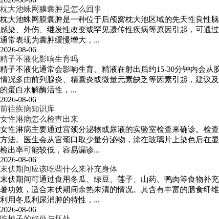
枕大池蛛网膜囊肿是怎么回事
枕大池蛛网膜囊肿是一种位于后颅窝枕大池区域的先天性良性脑
感染、外伤、继发性改变或罕见遗传性疾病等原因引起，可通过
通常表现为囊肿缓慢增大，...
2026-08-06
精子不液化影响生育吗
精子不液化通常会影响生育。精液在射出后约15-30分钟内会
情况多由前列腺炎、精囊炎或微量元素缺乏等因素引起，建议及
的蛋白水解酶活性，...
2026-08-06
前往疾病知识库
女性淋病怎么检查出来
女性淋病主要通过宫颈分泌物或尿液的实验室检查来确诊。检查
方法。医生会从宫颈口取少量分泌物，涂在玻璃片上染色后在显
检出率可能较低，容易漏诊...
2026-08-06
末伏期间应该吃些什么来补充身体
末伏期间可通过食用冬瓜、绿豆、莲子、山药、鸭肉等食物补充
暑功效，适合末伏期间余热未清的情况。其含有丰富的膳食纤维
利用冬瓜利尿消肿的特性，...
2026-08-06
吃柚子的好处与坏处