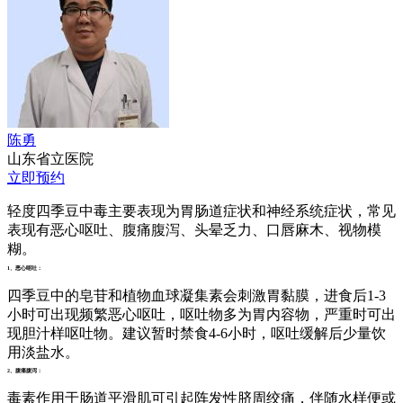
陈勇
山东省立医院
立即预约
轻度四季豆中毒主要表现为胃肠道症状和神经系统症状，常见
表现有恶心呕吐、腹痛腹泻、头晕乏力、口唇麻木、视物模
糊。
1、恶心呕吐：
四季豆中的皂苷和植物血球凝集素会刺激胃黏膜，进食后1-3
小时可出现频繁恶心呕吐，呕吐物多为胃内容物，严重时可出
现胆汁样呕吐物。建议暂时禁食4-6小时，呕吐缓解后少量饮
用淡盐水。
2、腹痛腹泻：
毒素作用于肠道平滑肌可引起阵发性脐周绞痛，伴随水样便或