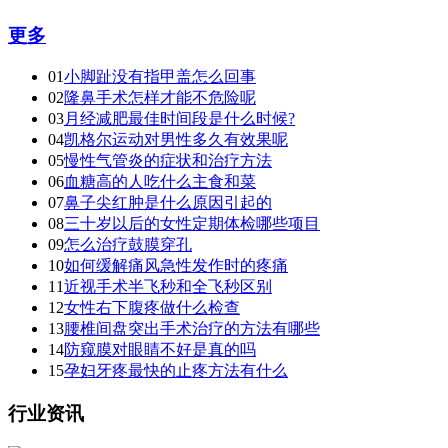
更多
01
小脚趾没有指甲盖怎么回事
02
隆鼻手术怎样才能不危险呢
03
月经减肥最佳时间段是什么时候?
04
凯格尔运动对男性多久有效果呢
05
慢性气管炎的症状和治疗方法
06
血糖高的人吃什么主食和菜
07
鼻子尖红肿是什么原因引起的
08
三十岁以后的女性定期体检哪些项目
09
怎么治疗鼓膜穿孔
10
如何缓解痛风急性发作时的疼痛
11
近视手术半飞秒和全飞秒区别
12
女性右下腹疼做什么检查
13
腰椎间盘突出手术治疗的方法有哪些
14
防窥膜对眼睛不好是真的吗
15
孕妇牙疼最快的止疼方法有什么
行业资讯