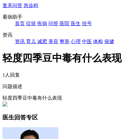
复禾问答
急诊科
看病助手
首页
症状
疾病
问答
医院
医生
挂号
资讯
资讯
育儿
减肥
美容
整形
心理
中医
体检
保健
轻度四季豆中毒有什么表现
1人回复
问题描述
轻度四季豆中毒有什么表现
医生回答专区