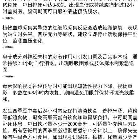
稀糊便，每日排便可达3-5次。出现血便或持续腹痛超过12小
时需就医。腹泻期间可口服补液盐预防脱水。
3、头晕乏力：
植物血球凝集素导致的红细胞凝集反应会造成轻微缺氧，表现
为站立时头晕、四肢无力等症状。建议立即停止活动保持平卧
位，监测血压变化。
4、口唇麻木：
皂苷成分对神经末梢的刺激作用可引发口周及舌尖麻木感，通
常持续2-4小时自行消退。出现呼吸困难或肢体麻木需紧急送
医。
5、视物模糊：
毒素影响视觉神经传导时可能出现短暂性视力下降、视物重
影，多数在6-8小时内恢复。期间避免用眼并保持环境光线柔
和。
发生四季豆中毒后24小时内应保持清淡饮食，选择米汤、藕粉
等低渣食物，避免高脂高蛋白饮食加重胃肠负担。中毒期间需
卧床休息，每日饮水量不少于2000毫升，可适量补充维生素B
族。所有烹饪用的四季豆必须彻底煮沸15分钟以上，确保失去
原有生绿色方可食用。如出现意识障碍、抽搐、尿量减少等严