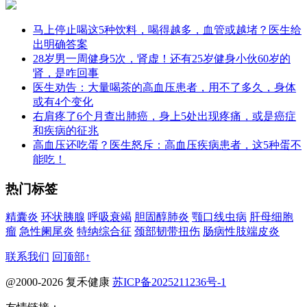
马上停止喝这5种饮料，喝得越多，血管或越堵？医生给
出明确答案
28岁男一周健身5次，肾虚！还有25岁健身小伙60岁的
肾，是咋回事
医生劝告：大量喝茶的高血压患者，用不了多久，身体
或有4个变化
右肩疼了6个月查出肺癌，身上5处出现疼痛，或是癌症
和疾病的征兆
高血压还吃蛋？医生怒斥：高血压疾病患者，这5种蛋不
能吃！
热门标签
精囊炎
环状胰腺
呼吸衰竭
胆固醇肺炎
颚口线虫病
肝母细胞
瘤
急性阑尾炎
特纳综合征
颈部韧带扭伤
肠病性肢端皮炎
联系我们
回顶部↑
@2000-2026 复禾健康
苏ICP备2025211236号-1