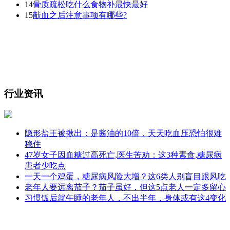
14
骨质疏松吃什么食物补最快最好
15
献血之后注意事项有哪些?
行业资讯
隐形盐王被揪出：是酱油的10倍，天天吃血压恐怕很难
稳住
47岁女子因血糖过高死亡,医生苦劝：这3种素食,糖尿病
患者少吃点
一天一个鸡蛋，糖尿病风险大增？这6类人别盲目跟风吃
老年人要远离茄子？茄子虽好，但这5点老人一定多留心
习惯饭后就午睡的老年人，不出半年，身体或有这4变化