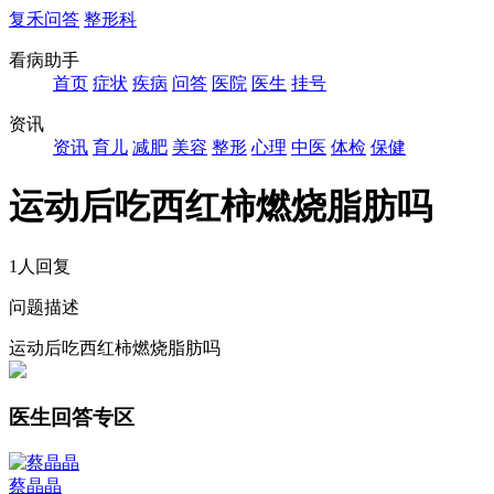
复禾问答
整形科
看病助手
首页
症状
疾病
问答
医院
医生
挂号
资讯
资讯
育儿
减肥
美容
整形
心理
中医
体检
保健
运动后吃西红柿燃烧脂肪吗
1人回复
问题描述
运动后吃西红柿燃烧脂肪吗
医生回答专区
蔡晶晶