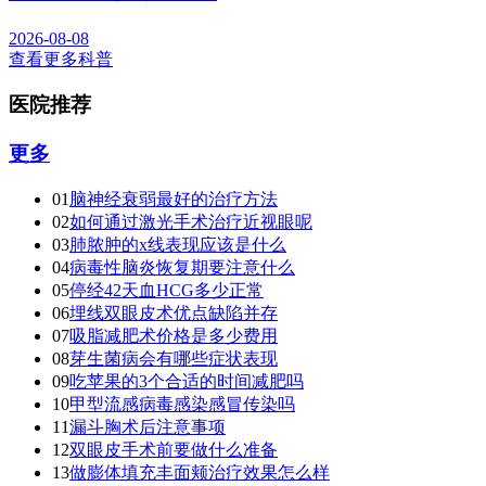
2026-08-08
查看更多科普
医院推荐
更多
01
脑神经衰弱最好的治疗方法
02
如何通过激光手术治疗近视眼呢
03
肺脓肿的x线表现应该是什么
04
病毒性脑炎恢复期要注意什么
05
停经42天血HCG多少正常
06
埋线双眼皮术优点缺陷并存
07
吸脂减肥术价格是多少费用
08
芽生菌病会有哪些症状表现
09
吃苹果的3个合适的时间减肥吗
10
甲型流感病毒感染感冒传染吗
11
漏斗胸术后注意事项
12
双眼皮手术前要做什么准备
13
做膨体填充丰面颊治疗效果怎么样