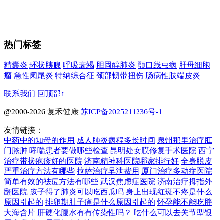
热门标签
精囊炎
环状胰腺
呼吸衰竭
胆固醇肺炎
颚口线虫病
肝母细胞
瘤
急性阑尾炎
特纳综合征
颈部韧带扭伤
肠病性肢端皮炎
联系我们
回顶部↑
@2000-2026 复禾健康
苏ICP备2025211236号-1
友情链接：
中药中的知母的作用
成人肺炎病程多长时间
泉州那里治疗肛
门脓肿
哮喘患者要做哪些检查
昆明处女膜修复手术医院
西宁
治疗带状疱疹好的医院
济南精神科医院哪家排行好
全身脱皮
严重治疗方法有哪些
拉萨治疗早泄费用
厦门治疗多动症医院
简单有效的祛痘方法有哪些
武汉焦虑症医院
济南治疗拇指外
翻医院
孩子得了肺炎可以吃西瓜吗
身上出现红斑不疼是什么
原因引起的
排卵期肚子痛是什么原因引起的
怀孕能不能吃胖
大海含片
肝硬化腹水有有传染性吗？
吃什么可以去关节型银