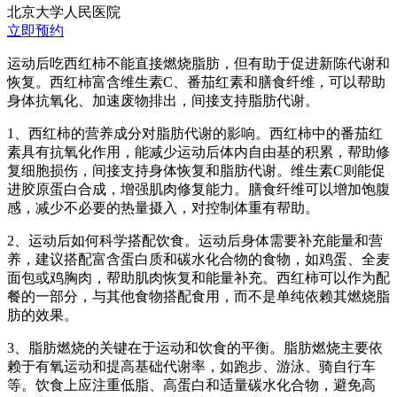
北京大学人民医院
立即预约
运动后吃西红柿不能直接燃烧脂肪，但有助于促进新陈代谢和
恢复。西红柿富含维生素C、番茄红素和膳食纤维，可以帮助
身体抗氧化、加速废物排出，间接支持脂肪代谢。
1、西红柿的营养成分对脂肪代谢的影响。西红柿中的番茄红
素具有抗氧化作用，能减少运动后体内自由基的积累，帮助修
复细胞损伤，间接支持身体恢复和脂肪代谢。维生素C则能促
进胶原蛋白合成，增强肌肉修复能力。膳食纤维可以增加饱腹
感，减少不必要的热量摄入，对控制体重有帮助。
2、运动后如何科学搭配饮食。运动后身体需要补充能量和营
养，建议搭配富含蛋白质和碳水化合物的食物，如鸡蛋、全麦
面包或鸡胸肉，帮助肌肉恢复和能量补充。西红柿可以作为配
餐的一部分，与其他食物搭配食用，而不是单纯依赖其燃烧脂
肪的效果。
3、脂肪燃烧的关键在于运动和饮食的平衡。脂肪燃烧主要依
赖于有氧运动和提高基础代谢率，如跑步、游泳、骑自行车
等。饮食上应注重低脂、高蛋白和适量碳水化合物，避免高