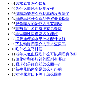
01
风寒感冒怎么饮食
02
为什么痛风会反复发作
03
遗精频繁怎么办我真的没办法了
04
尿酸高吃什么食品最好最降得快
05
眼角膜炎的治疗方法有哪些
06
葡萄胎手术后有没有后遗症
07
非淋菌性尿道炎多久能好
08
润肠通便的水果汁搭配什么好
09
下肢动脉闭塞介入手术查尿吗
10
吃什么立马排便
11
老年人低血压吃什么可以调理身体好
12
馒化针和溶脂针的区别有哪些
13
眼球都是红血丝怎么回事?
14
新生儿肠痉挛是怎么引起的
15
女性尿道口下肿了怎么回事