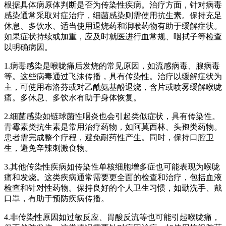
根据具体病原体判断是否为传染性疾病。治疗方面，针对病毒
感染通常采取对症治疗，细菌感染则需使用抗生素。保持充足
休息、多饮水、适当使用退烧药和润喉药物有助于缓解症状。
如果症状持续或加重，应及时就医进行血常规、咽拭子等检查
以明确病因。
1.病毒感染是喉咙痛后发烧的常见原因，如流感病毒、腺病毒
等。这些病毒通过飞沫传播，具有传染性。治疗以缓解症状为
主，可使用布洛芬或对乙酰氨基酚退烧，含片或喷雾缓解喉咙
痛。多休息、多饮水有助于身体恢复。
2.细菌感染如链球菌性咽炎也会引起类似症状，具有传染性。
青霉素类抗生素是常用治疗药物，如阿莫西林、头孢类药物。
患者需完成整个疗程，避免耐药性产生。同时，保持口腔卫
生，避免辛辣刺激食物。
3.其他传染性疾病如传染性单核细胞增多症也可能表现为喉咙
痛和发烧。这类疾病通常需要更全面的检查和治疗，包括血液
检查和针对性药物。保持良好的个人卫生习惯，如勤洗手、戴
口罩，有助于预防疾病传播。
4.非传染性原因如过敏反应、胃酸反流等也可能引起喉咙痛，