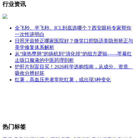
行业资讯
全飞秒、半飞秒、ICL到底选哪个？西安眼科专家帮你
一次性讲明白
日照牙齿矫正哪家医院好？微笑口腔隐适美隐形矫正与
美学修复体系解析
从“痰热壅肺”的病机到“清化排”的组方逻辑——芩暴红
止咳口服液的中医药理剖析
护肝片别盲目买！2026科学选购指南，从成分、资质、
吸收分辨好坏
红薯，高血压患者常吃红薯，或出现3种变化
热门标签