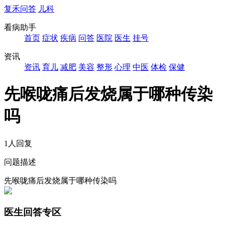
复禾问答
儿科
看病助手
首页
症状
疾病
问答
医院
医生
挂号
资讯
资讯
育儿
减肥
美容
整形
心理
中医
体检
保健
先喉咙痛后发烧属于哪种传染
吗
1人回复
问题描述
先喉咙痛后发烧属于哪种传染吗
医生回答专区