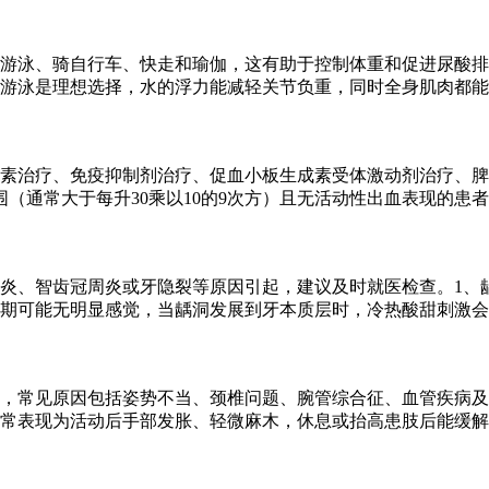
游泳、骑自行车、快走和瑜伽，这有助于控制体重和促进尿酸排
。游泳是理想选择，水的浮力能减轻关节负重，同时全身肌肉都
素治疗、免疫抑制剂治疗、促血小板生成素受体激动剂治疗、脾
（通常大于每升30乘以10的9次方）且无活动性出血表现的患
炎、智齿冠周炎或牙隐裂等原因引起，建议及时就医检查。1、
期可能无明显感觉，当龋洞发展到牙本质层时，冷热酸甜刺激会
，常见原因包括姿势不当、颈椎问题、腕管综合征、血管疾病及
常表现为活动后手部发胀、轻微麻木，休息或抬高患肢后能缓解