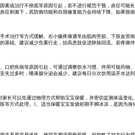
性因素或治疗不彻底等原因引起，若不进行规范干预，炎症可能
炎症刺激下，其防御功能和自我修复能力会持续下降。如果致病
手术治疗等方式缓解。右小腿疼痛通常由肌肉劳损、下肢血管病
的基础。建议减少负重行走，抬高患肢促进静脉回流。若疼痛伴随
、口腔疾病等原因引起，可通过调整饮水习惯、停用可疑药物、
过多时，唾液腺分泌会减少。建议每日分次饮用温开水达到1500
时家长可以先通过物理方式帮助宝宝保暖，并密切监测体温变化
医等方式处理。1、适当保暖宝宝发烧初期手脚冰凉，是因为身
亲密关系里容易迷失，被甜言蜜语蒙蔽双眼，却忽略了对方行为