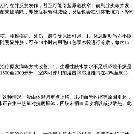
长期存在并反复发作，甚至可能引起尿道狭窄、前列腺炎等并发
菌未被清除，即便症状暂时减轻，炎症也会在机体抵抗力下降时
变、腰椎疾病、外伤、感染等原因引起。1、休息制动当右小腿
明显肿胀，可在48小时内用毛巾包裹冰袋进行冷敷，每次15-
治疗原发病等方式改善。1、生理性缺水饮水不足或环境干燥是
至2000毫升，室内可使用加湿器将湿度维持在40%至60%。
。这种情况一般由体温调定点上移、末梢血管收缩等原因引起，
体正在集中热量对抗病原体，四肢末梢血管收缩以减少散热。此
背后真实的心理动机。一个男人是否真心相待，并非看他说了什