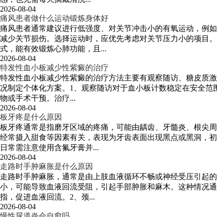
2026-08-04
痛风患者做什么运动锻炼身体好
痛风患者通常建议进行低强度、对关节冲击小的有氧运动，例如
减少关节损伤。选择运动时，应优先考虑对关节压力小的项目
式，能有效锻炼心肺功能，且...
2026-08-04
特发性血小板减少性紫癜的治疗
特发性血小板减少性紫癜的治疗方法主要有观察随访、糖皮质激
况制定个体化方案。1、观察随访对于血小板计数稳定在安全范围
物或手术干预。治疗...
2026-08-04
板牙疼是什么原因
板牙疼通常是指磨牙区域的疼痛，可能由龋齿、牙髓炎、根尖周
经常摄入甜食等因素有关，表现为牙齿表面出现黑点或黑洞，初
日常需注意使用含氟牙膏并...
2026-08-04
走路时手肿麻胀是什么原因
走路时手肿麻胀，通常是由上肢血液循环不畅或神经受压引起的
小，可能导致血液回流受阻，引起手部肿胀和麻木。这种情况通
指，促进血液回流。2、颈...
2026-08-04
慢性尿道炎会自愈吗