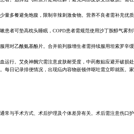
少量多餐避免饱腹，限制辛辣刺激食物。营养不良者需补充优质
嗽患者可垫高枕头睡眠，COPD患者需规范使用沙丁胺醇气雾剂
期服用对乙酰氨基酚片。合并前列腺增生者需持续服用坦索罗辛
血运行。艾灸神阙穴需注意皮肤耐受度，中药敷贴应避开破损处
。每日记录排便情况，出现疝内容物嵌顿伴呕吐需立即就医。家
通常与手术方式、术后护理及个体差异有关。术后需注意伤口护理