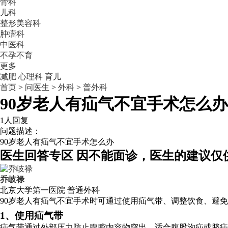
骨科
儿科
整形美容科
肿瘤科
中医科
不孕不育
更多
减肥
心理科
育儿
首页
>
问医生
>
外科
>
普外科
90岁老人有疝气不宜手术怎么办
1人回复
问题描述：
90岁老人有疝气不宜手术怎么办
医生回答专区
因不能面诊，医生的建议仅
乔岐禄
北京大学第一医院
普通外科
90岁老人有疝气不宜手术时可通过使用疝气带、调整饮食、避
1、使用疝气带
疝气带通过外部压力防止腹腔内容物突出，适合腹股沟疝或脐疝