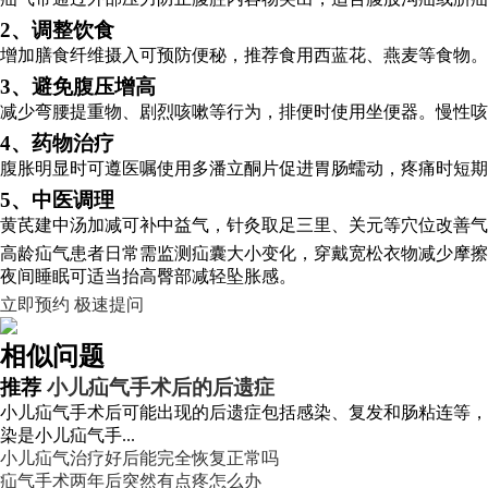
2、调整饮食
增加膳食纤维摄入可预防便秘，推荐食用西蓝花、燕麦等食物。
3、避免腹压增高
减少弯腰提重物、剧烈咳嗽等行为，排便时使用坐便器。慢性咳
4、药物治疗
腹胀明显时可遵医嘱使用多潘立酮片促进胃肠蠕动，疼痛时短
5、中医调理
黄芪建中汤加减可补中益气，针灸取足三里、关元等穴位改善气
高龄疝气患者日常需监测疝囊大小变化，穿戴宽松衣物减少摩擦
夜间睡眠可适当抬高臀部减轻坠胀感。
立即预约
极速提问
相似问题
推荐
小儿疝气手术后的后遗症
小儿疝气手术后可能出现的后遗症包括感染、复发和肠粘连等，
染是小儿疝气手...
小儿疝气治疗好后能完全恢复正常吗
疝气手术两年后突然有点疼怎么办