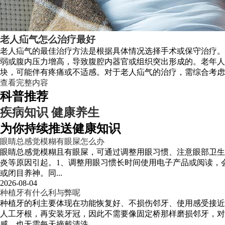
老人疝气怎么治疗最好
老人疝气的最佳治疗方法是根据具体情况选择手术或保守治疗。
弱或腹内压力增高，导致腹腔内器官或组织突出形成的。老年
块，可能伴有疼痛或不适感。对于老人疝气的治疗，需综合考虑年龄、身
查看完整内容
科普推荐
疾病知识
健康养生
为你持续推送健康知识
眼睛总感觉模糊有眼屎怎么办
眼睛总感觉模糊且有眼屎，可通过调整用眼习惯、注意眼部卫生
炎等原因引起。1、调整用眼习惯长时间使用电子产品或阅读，会
或闭目养神。同...
2026-08-04
种植牙有什么利与弊呢
种植牙的利主要体现在功能恢复好、不损伤邻牙、使用感受接近
人工牙根，再安装牙冠，因此不需要像固定桥那样磨损邻牙，对
感，也无需每天摘戴清洗...