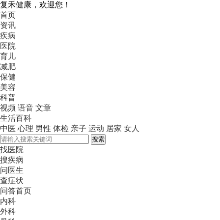
复禾健康，欢迎您！
首页
资讯
疾病
医院
育儿
减肥
保健
美容
科普
视频
语音
文章
生活百科
中医
心理
男性
体检
亲子
运动
居家
女人
搜索
找医院
搜疾病
问医生
查症状
问答首页
内科
外科