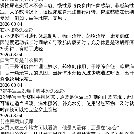
慢性尿道炎通常不会自愈。慢性尿道炎多由细菌感染、非感染
症。大多数情况下，慢性尿道炎无法自行好转。尿道黏膜在长期
复发。例如，由淋球菌、支原...
2026-08-04
右小腿疼怎么办
右小腿疼痛可通过休息制动、物理治疗、药物治疗、康复训练、
因过度运动或长时间站立导致肌肉疲劳时，充分休息是缓解疼痛
20分钟，有助于减轻...
2026-08-04
口舌干燥是什么原因
口舌干燥可能由生理性缺水、药物副作用、干燥综合征、糖尿病
口舌干燥最常见的原因。当身体水分摄入过少或通过呼吸、出汗丢失
避免饮用浓茶...
2026-08-04
2岁半宝宝发烧手脚冰凉怎么办
2岁半宝宝发烧时手脚冰凉，通常是体温上升期的正常表现，此
可通过适当保暖、温水擦浴、补充水分、使用退热药物、及时就
时家长可以给宝宝穿上宽松...
2026-08-04
前往疾病知识库
从男人这三个地方可以看清，他是真爱你，还是在“凑合”
感情里的真假，往往藏在日常生活的细枝末节中。许多女性在