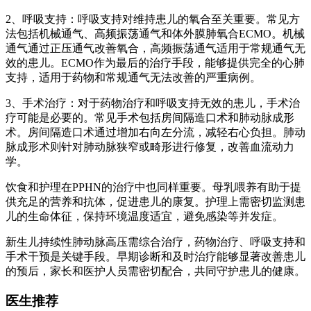
2、呼吸支持：呼吸支持对维持患儿的氧合至关重要。常见方
法包括机械通气、高频振荡通气和体外膜肺氧合ECMO。机械
通气通过正压通气改善氧合，高频振荡通气适用于常规通气无
效的患儿。ECMO作为最后的治疗手段，能够提供完全的心肺
支持，适用于药物和常规通气无法改善的严重病例。
3、手术治疗：对于药物治疗和呼吸支持无效的患儿，手术治
疗可能是必要的。常见手术包括房间隔造口术和肺动脉成形
术。房间隔造口术通过增加右向左分流，减轻右心负担。肺动
脉成形术则针对肺动脉狭窄或畸形进行修复，改善血流动力
学。
饮食和护理在PPHN的治疗中也同样重要。母乳喂养有助于提
供充足的营养和抗体，促进患儿的康复。护理上需密切监测患
儿的生命体征，保持环境温度适宜，避免感染等并发症。
新生儿持续性肺动脉高压需综合治疗，药物治疗、呼吸支持和
手术干预是关键手段。早期诊断和及时治疗能够显著改善患儿
的预后，家长和医护人员需密切配合，共同守护患儿的健康。
医生推荐