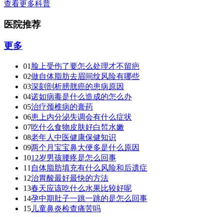
查看更多科普
医院推荐
更多
01
脸上受伤了要怎么处理才不留疤
02
做自体脂肪去眉间纹风险有哪些
03
深刻剖析膀胱癌的患病原因
04
诺如病毒是什么造成的怎么办
05
治疗颈椎病的膏药
06
患上内分泌失调会有什么症状
07
吃什么食物皮肤好白皙水嫩
08
老年人中医健康保健知识
09
两个月宝宝鼻大便多是什么原因
10
12岁男孩腰疼是怎么回事
11
自体脂肪填充有什么风险和后遗症
12
治胃酸最好最快的方法
13
春天应该吃什么水果比较好呢
14
孕中期肚子一跳一跳的是怎么回事
15
儿童鼻炎检查痛苦吗