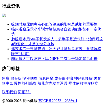
行业资讯
吸烟对糖尿病患者心血管健康的影响及戒烟的重要性
临床观察显示小米粥对脑梗患者血管功能恢复有一定优
势
肺腺癌术后5年不复发的人，多半不是运气好：治疗后这
4种变化，才是关键分水岭
起夜多不一定是肾虚！吃太咸才是常见原因，番茄这样
吃更“划算”
糖尿病人可以吃萝卜吗？吃对了有助于稳定餐后血糖
热门标签
黑癣
肩骨折
慢性咽炎
面肌痉挛
成骨细胞瘤
神经官能症
砷化
物中毒
慢性前列腺炎
胎儿宫内发育迟缓
垂体依赖性库欣病
联系我们
回顶部↑
@2000-2026 复禾健康
苏ICP备2025211236号-1