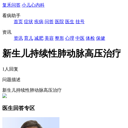
复禾问答
小儿心内科
看病助手
首页
症状
疾病
问答
医院
医生
挂号
资讯
资讯
育儿
减肥
美容
整形
心理
中医
体检
保健
新生儿持续性肺动脉高压治疗
1人回复
问题描述
新生儿持续性肺动脉高压治疗
医生回答专区