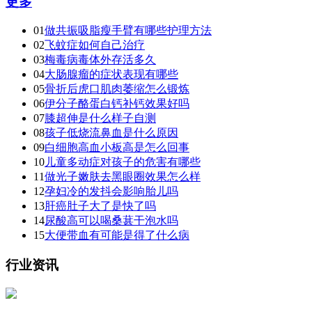
更多
01
做共振吸脂瘦手臂有哪些护理方法
02
飞蚊症如何自己治疗
03
梅毒病毒体外存活多久
04
大肠腺瘤的症状表现有哪些
05
骨折后虎口肌肉萎缩怎么锻炼
06
伊分子酪蛋白钙补钙效果好吗
07
膝超伸是什么样子自测
08
孩子低烧流鼻血是什么原因
09
白细胞高血小板高是怎么回事
10
儿童多动症对孩子的危害有哪些
11
做光子嫩肤去黑眼圈效果怎么样
12
孕妇冷的发抖会影响胎儿吗
13
肝癌肚子大了是快了吗
14
尿酸高可以喝桑葚干泡水吗
15
大便带血有可能是得了什么病
行业资讯