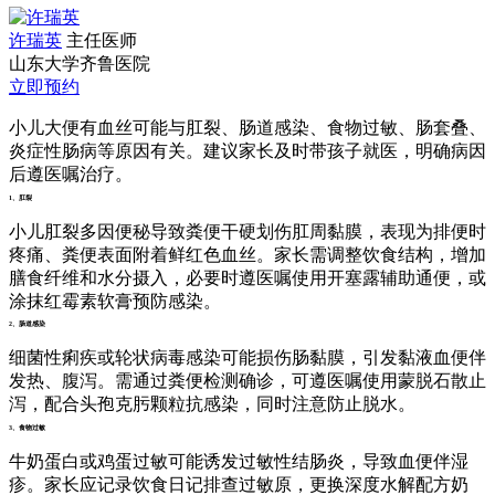
许瑞英
主任医师
山东大学齐鲁医院
立即预约
小儿大便有血丝可能与肛裂、肠道感染、食物过敏、肠套叠、
炎症性肠病等原因有关。建议家长及时带孩子就医，明确病因
后遵医嘱治疗。
1、肛裂
小儿肛裂多因便秘导致粪便干硬划伤肛周黏膜，表现为排便时
疼痛、粪便表面附着鲜红色血丝。家长需调整饮食结构，增加
膳食纤维和水分摄入，必要时遵医嘱使用开塞露辅助通便，或
涂抹红霉素软膏预防感染。
2、肠道感染
细菌性痢疾或轮状病毒感染可能损伤肠黏膜，引发黏液血便伴
发热、腹泻。需通过粪便检测确诊，可遵医嘱使用蒙脱石散止
泻，配合头孢克肟颗粒抗感染，同时注意防止脱水。
3、食物过敏
牛奶蛋白或鸡蛋过敏可能诱发过敏性结肠炎，导致血便伴湿
疹。家长应记录饮食日记排查过敏原，更换深度水解配方奶