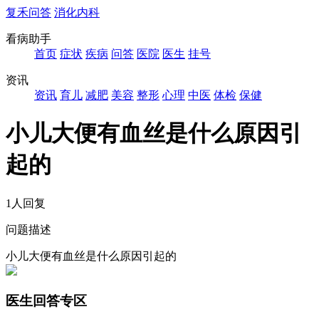
复禾问答
消化内科
看病助手
首页
症状
疾病
问答
医院
医生
挂号
资讯
资讯
育儿
减肥
美容
整形
心理
中医
体检
保健
小儿大便有血丝是什么原因引
起的
1人回复
问题描述
小儿大便有血丝是什么原因引起的
医生回答专区