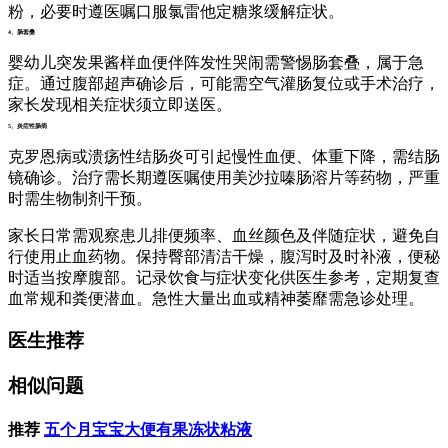
粉，必要时遵医嘱口服氯雷他定糖浆缓解症状。
4、肠套叠
婴幼儿突发果酱样血便伴阵发性哭闹需警惕肠套叠，属于急
症。通过腹部超声确诊后，可能需空气灌肠复位或手术治疗，
家长发现相关症状须立即送医。
5、炎症性肠病
克罗恩病或溃疡性结肠炎可引起慢性血便、体重下降，需结肠
镜确诊。治疗需长期遵医嘱使用美沙拉嗪肠溶片等药物，严重
时需生物制剂干预。
家长日常需观察患儿排便频率、血丝颜色及伴随症状，避免自
行使用止血药物。保持臀部清洁干燥，腹泻时及时补液，便秘
时适当按摩腹部。记录饮食与症状变化供医生参考，定期复查
血常规和粪便潜血。急性大量出血或精神萎靡需急诊处理。
医生推荐
相似问题
推荐
五个月宝宝大便有果冻状粘液