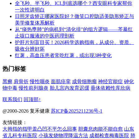
全飞秒、半飞秒、ICL到底选哪个？西安眼科专家帮你
一次性讲明白
日照牙齿矫正哪家医院好？微笑口腔隐适美隐形矫正与
美学修复体系解析
从“痰热壅肺”的病机到“清化排”的组方逻辑——芩暴红
止咳口服液的中医药理剖析
护肝片别盲目买！2026科学选购指南，从成分、资质、
吸收分辨好坏
红薯，高血压患者常吃红薯，或出现3种变化
热门标签
黑癣
肩骨折
慢性咽炎
面肌痉挛
成骨细胞瘤
神经官能症
砷化
物中毒
慢性前列腺炎
胎儿宫内发育迟缓
垂体依赖性库欣病
联系我们
回顶部↑
@2000-2026 复禾健康
苏ICP备2025211236号-1
友情链接：
大拇指的指甲盖凸凹不平怎么回事
胆囊息肉能不能自愈
山东
省儿科专科医院
小孩发烧物理降温方法
成都检查梅毒医院
肺