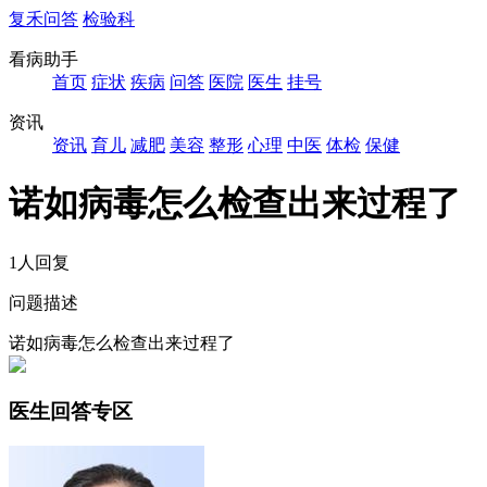
复禾问答
检验科
看病助手
首页
症状
疾病
问答
医院
医生
挂号
资讯
资讯
育儿
减肥
美容
整形
心理
中医
体检
保健
诺如病毒怎么检查出来过程了
1人回复
问题描述
诺如病毒怎么检查出来过程了
医生回答专区