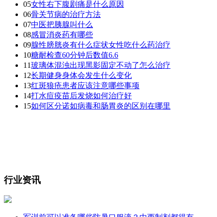
05
女性右下腹剧痛是什么原因
06
骨关节病的治疗方法
07
中医把胰腺叫什么
08
感冒消炎药有哪些
09
腺性膀胱炎有什么症状女性吃什么药治疗
10
糖耐检查60分钟后数值6.6
11
玻璃体混浊出现黑影固定不动了怎么治疗
12
长期健身身体会发生什么变化
13
红斑狼疮患者应该注意哪些事项
14
打水痘疫苗后发烧如何治疗好
15
如何区分诺如病毒和肠胃炎的区别在哪里
行业资讯