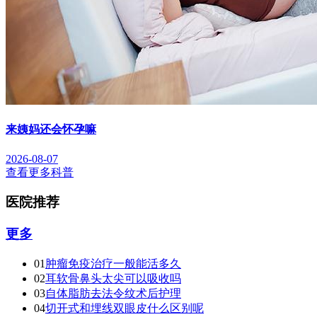
来姨妈还会怀孕嘛
2026-08-07
查看更多科普
医院推荐
更多
01
肿瘤免疫治疗一般能活多久
02
耳软骨鼻头太尖可以吸收吗
03
自体脂肪去法令纹术后护理
04
切开式和埋线双眼皮什么区别呢