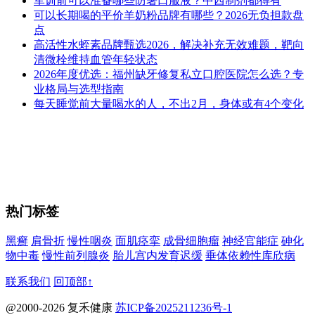
军训前可以准备哪些防暑口服液？中西制剂都得有
可以长期喝的平价羊奶粉品牌有哪些？2026无负担款盘
点
高活性水蛭素品牌甄选2026，解决补充无效难题，靶向
清微栓维持血管年轻状态
2026年度优选：福州缺牙修复私立口腔医院怎么选？专
业格局与选型指南
每天睡觉前大量喝水的人，不出2月，身体或有4个变化
热门标签
黑癣
肩骨折
慢性咽炎
面肌痉挛
成骨细胞瘤
神经官能症
砷化
物中毒
慢性前列腺炎
胎儿宫内发育迟缓
垂体依赖性库欣病
联系我们
回顶部↑
@2000-2026 复禾健康
苏ICP备2025211236号-1