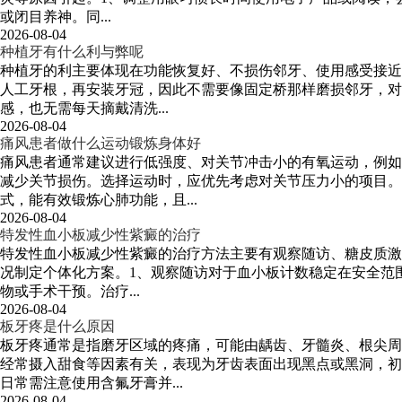
或闭目养神。同...
2026-08-04
种植牙有什么利与弊呢
种植牙的利主要体现在功能恢复好、不损伤邻牙、使用感受接近
人工牙根，再安装牙冠，因此不需要像固定桥那样磨损邻牙，对
感，也无需每天摘戴清洗...
2026-08-04
痛风患者做什么运动锻炼身体好
痛风患者通常建议进行低强度、对关节冲击小的有氧运动，例如
减少关节损伤。选择运动时，应优先考虑对关节压力小的项目
式，能有效锻炼心肺功能，且...
2026-08-04
特发性血小板减少性紫癜的治疗
特发性血小板减少性紫癜的治疗方法主要有观察随访、糖皮质激
况制定个体化方案。1、观察随访对于血小板计数稳定在安全范围
物或手术干预。治疗...
2026-08-04
板牙疼是什么原因
板牙疼通常是指磨牙区域的疼痛，可能由龋齿、牙髓炎、根尖周
经常摄入甜食等因素有关，表现为牙齿表面出现黑点或黑洞，初
日常需注意使用含氟牙膏并...
2026-08-04