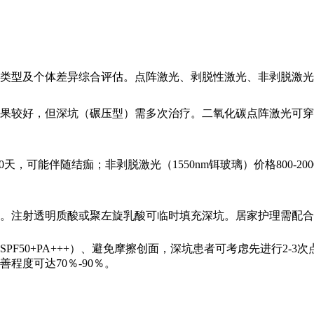
类型及个体差异综合评估。点阵激光、剥脱性激光、非剥脱激光
较好，但深坑（碾压型）需多次治疗。二氧化碳点阵激光可穿透至
期7-10天，可能伴随结痂；非剥脱激光（1550nm铒玻璃）价格800
。注射透明质酸或聚左旋乳酸可临时填充深坑。居家护理需配合
50+PA+++）、避免摩擦创面，深坑患者可考虑先进行2-3次
程度可达70％-90％。