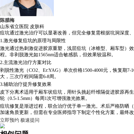
陈腊梅
山东省立医院
皮肤科
痘坑通过激光治疗可以显著改善，但完全修复需根据坑洞深度、
1.激光修复痘坑的原理与局限性
激光通过热刺激促进胶原重塑，浅层痘坑（冰锥型、厢车型）效果
程。非剥脱激光如1565nm适合敏感肌，但效果较温和。
2.主流激光治疗方案对比
剥脱性激光（CO2、Er:YAG）单次价格1500-4000元，恢复
大，三次疗程间隔需6-8周。
3.辅助治疗提升修复效果
皮下分离术适用于厢车状痘坑，用针头挑起纤维隔促进胶原再生
轮（0.5-1.5mm）每周1次可增强激光效果。
痘坑修复是渐进过程，联合治疗优于单一激光。术后严格防晒（SPF
加速角质更新，但需在专业医师指导下制定个性化方案，最终改善
立即预约
极速提问