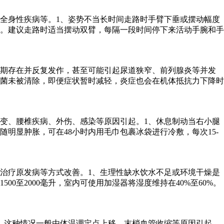
全身性疾病等。1、姿势不当长时间走路时手臂下垂或摆动幅度
。建议走路时适当摆动双臂，每隔一段时间停下来活动手腕和手
长期存在并反复发作，甚至可能引起尿道狭窄、前列腺炎等并发
菌未被清除，即便症状暂时减轻，炎症也会在机体抵抗力下降时
变、腰椎疾病、外伤、感染等原因引起。1、休息制动当右小腿
明显肿胀，可在48小时内用毛巾包裹冰袋进行冷敷，每次15-
治疗原发病等方式改善。1、生理性缺水饮水不足或环境干燥是
至2000毫升，室内可使用加湿器将湿度维持在40%至60%。
。这种情况一般由体温调定点上移、末梢血管收缩等原因引起，