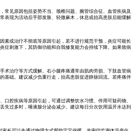
，常见原因包括姿势不当、颈椎问题、腕管综合征、血管疾病及
常表现为活动后手部发胀、轻微麻木，休息或抬高患肢后能缓解
性因素或治疗不彻底等原因引起，若不进行规范干预，炎症可能
炎症刺激下，其防御功能和自我修复能力会持续下降。如果致病
手术治疗等方式缓解。右小腿疼痛通常由肌肉劳损、下肢血管病
的基础。建议减少负重行走，抬高患肢促进静脉回流。若疼痛伴随
、口腔疾病等原因引起，可通过调整饮水习惯、停用可疑药物、
过多时，唾液腺分泌会减少。建议每日分次饮用温开水达到1500
时家长可以先通过物理方式帮助宝宝保暖，并密切监测体温变化