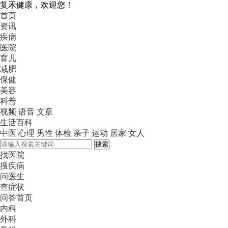
复禾健康，欢迎您！
首页
资讯
疾病
医院
育儿
减肥
保健
美容
科普
视频
语音
文章
生活百科
中医
心理
男性
体检
亲子
运动
居家
女人
搜索
找医院
搜疾病
问医生
查症状
问答首页
内科
外科