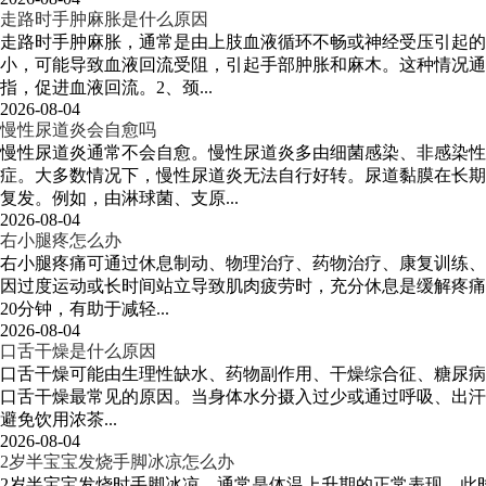
走路时手肿麻胀是什么原因
走路时手肿麻胀，通常是由上肢血液循环不畅或神经受压引起的
小，可能导致血液回流受阻，引起手部肿胀和麻木。这种情况通
指，促进血液回流。2、颈...
2026-08-04
慢性尿道炎会自愈吗
慢性尿道炎通常不会自愈。慢性尿道炎多由细菌感染、非感染
症。大多数情况下，慢性尿道炎无法自行好转。尿道黏膜在长期
复发。例如，由淋球菌、支原...
2026-08-04
右小腿疼怎么办
右小腿疼痛可通过休息制动、物理治疗、药物治疗、康复训练、
因过度运动或长时间站立导致肌肉疲劳时，充分休息是缓解疼痛
20分钟，有助于减轻...
2026-08-04
口舌干燥是什么原因
口舌干燥可能由生理性缺水、药物副作用、干燥综合征、糖尿病
口舌干燥最常见的原因。当身体水分摄入过少或通过呼吸、出汗丢失
避免饮用浓茶...
2026-08-04
2岁半宝宝发烧手脚冰凉怎么办
2岁半宝宝发烧时手脚冰凉，通常是体温上升期的正常表现，此