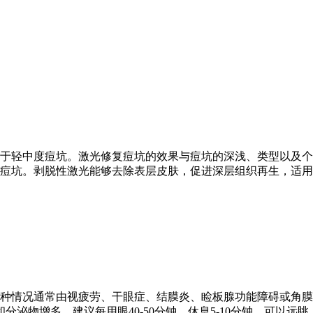
于轻中度痘坑。激光修复痘坑的效果与痘坑的深浅、类型以及个
痘坑。剥脱性激光能够去除表层皮肤，促进深层组织再生，适用
种情况通常由视疲劳、干眼症、结膜炎、睑板腺功能障碍或角膜
物增多。建议每用眼40-50分钟，休息5-10分钟，可以远眺