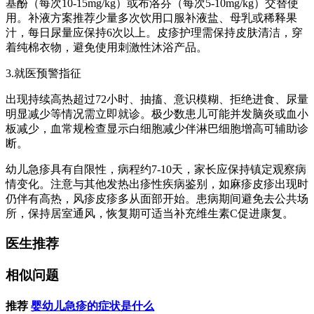
基酚（每次10-15mg/kg）或布洛芬（每次5-10mg/kg）交替使
用。补液方案推荐少量多次饮用口服补液盐、母乳或稀释果
汁，每日尿量应保持6次以上。皮疹护理需保持皮肤清洁，穿
着纯棉衣物，避免使用刺激性沐浴产品。
3.就医预警指征
出现持续高热超过72小时、抽搐、意识模糊、拒绝进食、尿量
明显减少等情况需立即就诊。极少数患儿可能并发脑炎或血小
板减少，血常规检查显示白细胞减少伴淋巴细胞增高可辅助诊
断。
幼儿急疹具有自限性，病程约7-10天，家长应保持镇定观察病
情变化。注意与其他发热出疹性疾病鉴别，如麻疹皮疹出现时
仍伴有高热，风疹皮疹多从面部开始。患病期间避免去公共场
所，保持居室通风，恢复期可适当补充维生素C促进康复。
医生推荐
相似问题
推荐
婴幼儿急疹的症状是什么