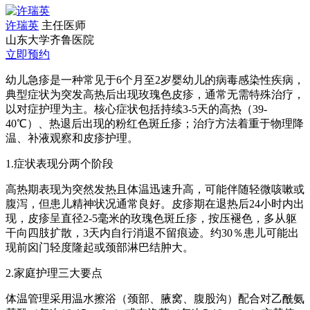
许瑞英
主任医师
山东大学齐鲁医院
立即预约
幼儿急疹是一种常见于6个月至2岁婴幼儿的病毒感染性疾病，
典型症状为突发高热后出现玫瑰色皮疹，通常无需特殊治疗，
以对症护理为主。核心症状包括持续3-5天的高热（39-
40℃）、热退后出现的粉红色斑丘疹；治疗方法着重于物理降
温、补液观察和皮疹护理。
1.症状表现分两个阶段
高热期表现为突然发热且体温迅速升高，可能伴随轻微咳嗽或
腹泻，但患儿精神状况通常良好。皮疹期在退热后24小时内出
现，皮疹呈直径2-5毫米的玫瑰色斑丘疹，按压褪色，多从躯
干向四肢扩散，3天内自行消退不留痕迹。约30％患儿可能出
现前囟门轻度隆起或颈部淋巴结肿大。
2.家庭护理三大要点
体温管理采用温水擦浴（颈部、腋窝、腹股沟）配合对乙酰氨