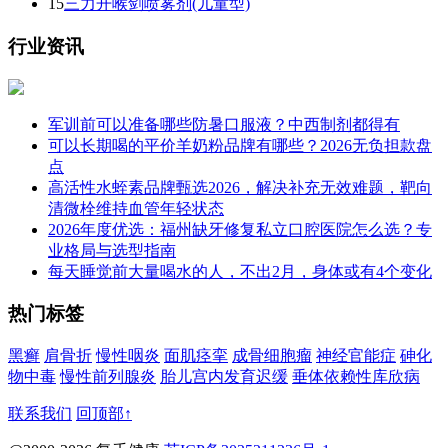
15
三力开喉剑喷雾剂(儿童型)
行业资讯
军训前可以准备哪些防暑口服液？中西制剂都得有
可以长期喝的平价羊奶粉品牌有哪些？2026无负担款盘
点
高活性水蛭素品牌甄选2026，解决补充无效难题，靶向
清微栓维持血管年轻状态
2026年度优选：福州缺牙修复私立口腔医院怎么选？专
业格局与选型指南
每天睡觉前大量喝水的人，不出2月，身体或有4个变化
热门标签
黑癣
肩骨折
慢性咽炎
面肌痉挛
成骨细胞瘤
神经官能症
砷化
物中毒
慢性前列腺炎
胎儿宫内发育迟缓
垂体依赖性库欣病
联系我们
回顶部↑