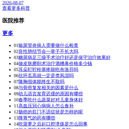
2026-08-07
查看更多科普
医院推荐
更多
01
输尿管炎病人需要做什么检查
02
良性肺结节会一辈子不长大吗
03
糖尿病足三级手术治疗好还是保守治疗效果好
04
做皮肤磨削术治疗酒糟鼻价格多少钱
05
耳朵耵聍栓塞疼能吃布洛芬吗
06
抗环瓜高就一定是类风湿吗
07
隆胸假体能终生不取吗
08
与骨癌复发相关的因素是什么
09
幼儿语言发育迟缓的原因有哪些
10
春季吃什么蔬菜好对儿童身体好
11
高血压冠心病病人怎么食补
12
肠癌的肛门不适症状是怎样的呢
13
降胃气的药有哪些
14
吃菠萝之后起口腔溃疡是怎么回事