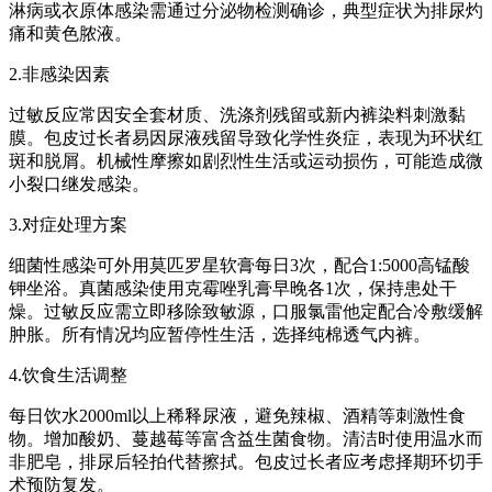
淋病或衣原体感染需通过分泌物检测确诊，典型症状为排尿灼
痛和黄色脓液。
2.非感染因素
过敏反应常因安全套材质、洗涤剂残留或新内裤染料刺激黏
膜。包皮过长者易因尿液残留导致化学性炎症，表现为环状红
斑和脱屑。机械性摩擦如剧烈性生活或运动损伤，可能造成微
小裂口继发感染。
3.对症处理方案
细菌性感染可外用莫匹罗星软膏每日3次，配合1:5000高锰酸
钾坐浴。真菌感染使用克霉唑乳膏早晚各1次，保持患处干
燥。过敏反应需立即移除致敏源，口服氯雷他定配合冷敷缓解
肿胀。所有情况均应暂停性生活，选择纯棉透气内裤。
4.饮食生活调整
每日饮水2000ml以上稀释尿液，避免辣椒、酒精等刺激性食
物。增加酸奶、蔓越莓等富含益生菌食物。清洁时使用温水而
非肥皂，排尿后轻拍代替擦拭。包皮过长者应考虑择期环切手
术预防复发。