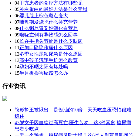
04
甲亢患者的食疗方法有哪些呢
05
补白蛋白的最好方法是什么意思
06
婴儿脸上棕色斑点变大
07
哺乳期发烧吃什么补充营养
08
什么粥养胃又好消化有营养
09
喉咙左侧有异物感怎么回事
10
长在手指关节处是什么皮肤病
11
正胸口隐隐作痛什么原因
12
冬季女性尿频尿急是什么原因
13
高中孩子沉迷手机怎么教育
14
孕妇不晒太阳有坏处吗
15
半月板损害应该怎么办
行业资讯
隐形盐王被揪出：是酱油的10倍，天天吃血压恐怕很难
稳住
47岁女子因血糖过高死亡,医生苦劝：这3种素食,糖尿病
患者少吃点
一天一个鸡蛋，糖尿病风险大增？这6类人别盲目跟风吃