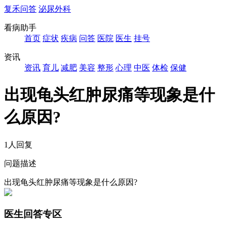
复禾问答
泌尿外科
看病助手
首页
症状
疾病
问答
医院
医生
挂号
资讯
资讯
育儿
减肥
美容
整形
心理
中医
体检
保健
出现龟头红肿尿痛等现象是什
么原因?
1人回复
问题描述
出现龟头红肿尿痛等现象是什么原因?
医生回答专区