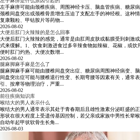
左手麻痹是什么原因引起的
左手麻痹可能由颈椎疾病、周围神经卡压、脑血管疾病、糖尿病
颈椎间盘突出或颈椎骨质增生压迫了支配左手的神经根。这种情
复康颗粒、甲钴胺片等药物...
2026-08-02
大便后肛门火辣辣的是怎么回事
大便后肛门火辣辣的感觉，通常是由肛周皮肤或黏膜受到刺激或
式来缓解。1、饮食刺激进食过多辛辣食物如辣椒、花椒，或饮
便时肛门灼热、大便次数增...
2026-08-02
腿麻脚麻手麻是怎么了
腿麻脚麻手麻可能由腰椎间盘突出症、糖尿病周围神经病变、脑
间盘突出症可能与腰椎退行性变、长期弯腰等因素有关，通常表
引、按摩等物理治疗，严重...
2026-08-02
前往疾病知识库
喉结大的男人表示什么
喉结大的男人通常表示其处于青春期后且雄性激素分泌旺盛的正
形状在很大程度上受遗传基因控制，若父亲或家族中男性长辈喉
自幼年起甲状软骨生长角...
2026-08-03