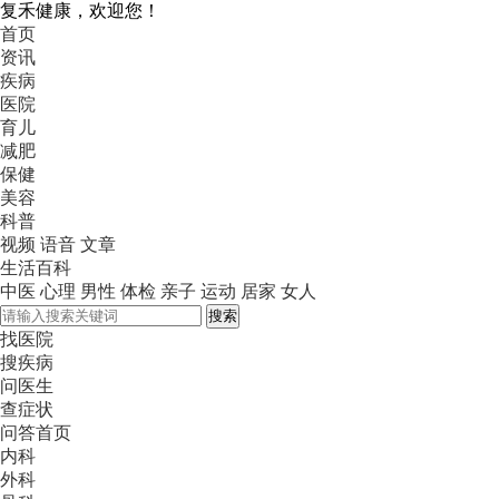
复禾健康，欢迎您！
首页
资讯
疾病
医院
育儿
减肥
保健
美容
科普
视频
语音
文章
生活百科
中医
心理
男性
体检
亲子
运动
居家
女人
搜索
找医院
搜疾病
问医生
查症状
问答首页
内科
外科