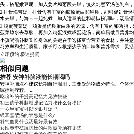
头，搭配嫩豆腐，加入姜片和葱段去腥，慢火炖煮至汤色乳白，
2.排骨海带汤：排骨含有丰富的胶原蛋白和钙质，能够促进骨
水去腥，与海带一起炖煮，加入适量的盐和胡椒粉调味，汤品清
3.鸡蛋菠菜汤：鸡蛋是优质蛋白质的来源，含有丰富的卵磷脂
菠菜焯水去草酸，再加入鸡蛋液煮成蛋花汤，简单易做且营养均
小孩喝汤补脑又长身体的关键在于选择富含营养的食材，并注意
习效率和生活质量。家长可以根据孩子的口味和营养需求，灵活
立即预约
极速提问
相似问题
推荐
安神补脑液能长期喝吗
安神补脑液不建议长期自行服用，主要受药物成分特性、个体体
嘱控制疗程。 ...
吃啥补脑子提高记忆力见效快些
初三孩子补脑增强记忆力吃什么食物好
一岁半宝宝可以吃银耳汤吗
银耳雪梨汤的禁忌是什么?
补气血煲什么汤最好最有效
女性春季祛痘抗压的两款滋补汤有哪些