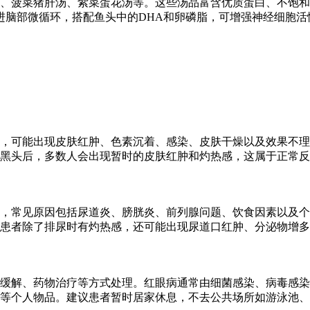
、菠菜猪肝汤、紫菜蛋花汤等。这些汤品富含优质蛋白、不饱和
进脑部微循环，搭配鱼头中的DHA和卵磷脂，可增强神经细胞
，可能出现皮肤红肿、色素沉着、感染、皮肤干燥以及效果不理
黑头后，多数人会出现暂时的皮肤红肿和灼热感，这属于正常反
，常见原因包括尿道炎、膀胱炎、前列腺问题、饮食因素以及个
患者除了排尿时有灼热感，还可能出现尿道口红肿、分泌物增多
缓解、药物治疗等方式处理。红眼病通常由细菌感染、病毒感染
等个人物品。建议患者暂时居家休息，不去公共场所如游泳池、