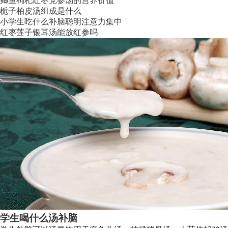
鲫鱼枸杞红枣党参汤的营养价值
栀子柏皮汤组成是什么
小学生吃什么补脑聪明注意力集中
红枣莲子银耳汤能放红参吗
学生喝什么汤补脑