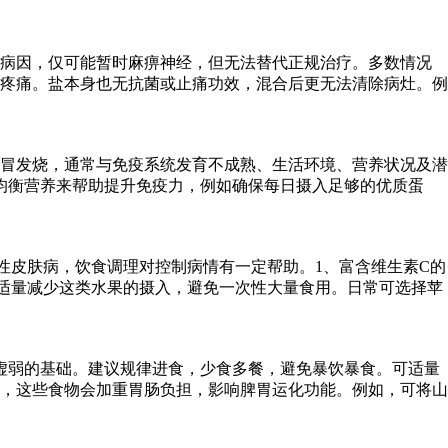
除病因，仅可能暂时麻痹神经，但无法替代正规治疗。多数情况
疼痛。盐本身也无抗菌或止痛功效，混合后更无法清除病灶。例
冒发烧，通常与免疫系统发育不成熟、生活环境、营养状况及潜
均衡营养来帮助提升免疫力，例如确保每日摄入足够的优质蛋
性皮肤病，饮食调理对控制病情有一定帮助。1、富含维生素C的
适量减少这类水果的摄入，避免一次性大量食用。日常可选择苹
虚弱的基础。建议规律进食，少食多餐，避免暴饮暴食。可适量
，这些食物会加重胃肠负担，影响脾胃运化功能。例如，可将山