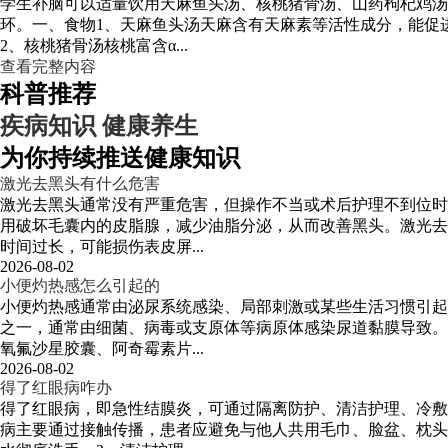
学生补脑可以适量饮用天麻鱼头汤、核桃猪骨汤、山药枸杞鸡汤
环。一、食物1、天麻鱼头汤天麻含有天麻素等活性成分，能促
2、核桃猪骨汤核桃富含α...
查看完整内容
科普推荐
疾病知识
健康养生
为你持续推送健康知识
激光去黑头有什么危害
激光去黑头通常没有严重危害，但操作不当或术后护理不到位时
用破坏毛囊内的皮脂腺，减少油脂分泌，从而改善黑头。激光去
时间过长，可能损伤表皮屏...
2026-08-02
小便灼热感怎么引起的
小便灼热感通常由泌尿系统感染、局部刺激或某些生活习惯引起
之一，通常由细菌、病毒或支原体等病原体感染尿道黏膜导致。
氧氟沙星胶囊、阿奇霉素片...
2026-08-02
得了红眼病咋办
得了红眼病，即急性结膜炎，可通过隔离防护、清洁护理、冷敷
病主要通过接触传播，患者应避免与他人共用毛巾、脸盆、枕头