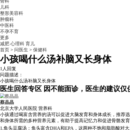
骨科
儿科
整形美容科
肿瘤科
中医科
不孕不育
更多
减肥
心理科
育儿
首页
>
问医生
>
保健科
小孩喝什么汤补脑又长身体
1人回复
问题描述：
小孩喝什么汤补脑又长身体
医生回答专区
因不能面诊，医生的建议仅
蔡晶晶
北京大学人民医院
营养科
小孩通过喝富含营养的汤可以促进大脑发育和身体成长，推荐选
和身体所需的多种营养元素，有助于提高记忆力和促进骨骼发育
1.鱼头豆腐汤：鱼头富含DHA和EPA，这两种不饱和脂肪酸