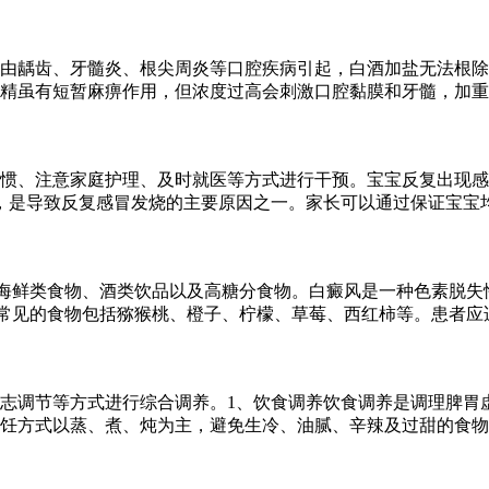
多由龋齿、牙髓炎、根尖周炎等口腔疾病引起，白酒加盐无法根
精虽有短暂麻痹作用，但浓度过高会刺激口腔黏膜和牙髓，加重
惯、注意家庭护理、及时就医等方式进行干预。宝宝反复出现感
，是导致反复感冒发烧的主要原因之一。家长可以通过保证宝宝
海鲜类食物、酒类饮品以及高糖分食物。白癜风是一种色素脱失
常见的食物包括猕猴桃、橙子、柠檬、草莓、西红柿等。患者应
志调节等方式进行综合调养。1、饮食调养饮食调养是调理脾胃
饪方式以蒸、煮、炖为主，避免生冷、油腻、辛辣及过甜的食物