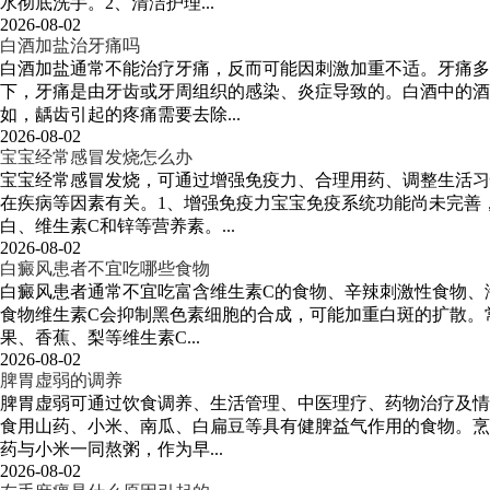
水彻底洗手。2、清洁护理...
2026-08-02
白酒加盐治牙痛吗
白酒加盐通常不能治疗牙痛，反而可能因刺激加重不适。牙痛
下，牙痛是由牙齿或牙周组织的感染、炎症导致的。白酒中的酒
如，龋齿引起的疼痛需要去除...
2026-08-02
宝宝经常感冒发烧怎么办
宝宝经常感冒发烧，可通过增强免疫力、合理用药、调整生活习
在疾病等因素有关。1、增强免疫力宝宝免疫系统功能尚未完善
白、维生素C和锌等营养素。...
2026-08-02
白癜风患者不宜吃哪些食物
白癜风患者通常不宜吃富含维生素C的食物、辛辣刺激性食物、
食物维生素C会抑制黑色素细胞的合成，可能加重白斑的扩散。
果、香蕉、梨等维生素C...
2026-08-02
脾胃虚弱的调养
脾胃虚弱可通过饮食调养、生活管理、中医理疗、药物治疗及情
食用山药、小米、南瓜、白扁豆等具有健脾益气作用的食物。烹
药与小米一同熬粥，作为早...
2026-08-02