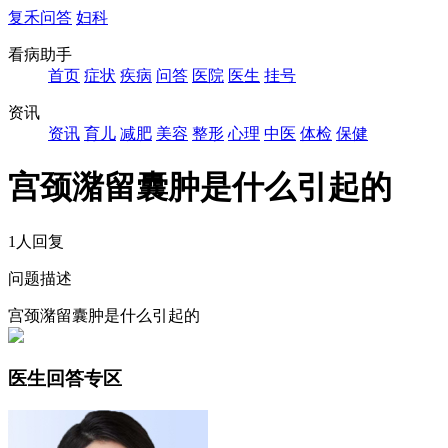
复禾问答
妇科
看病助手
首页
症状
疾病
问答
医院
医生
挂号
资讯
资讯
育儿
减肥
美容
整形
心理
中医
体检
保健
宫颈潴留囊肿是什么引起的
1人回复
问题描述
宫颈潴留囊肿是什么引起的
医生回答专区