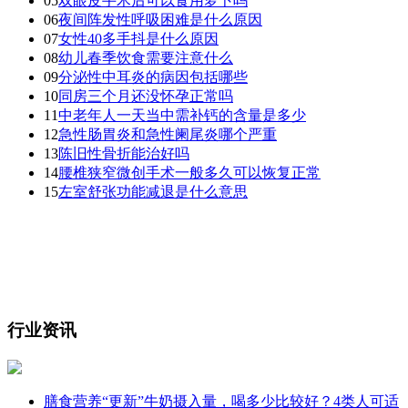
05
双眼皮手术后可以食用萝卜吗
06
夜间阵发性呼吸困难是什么原因
07
女性40多手抖是什么原因
08
幼儿春季饮食需要注意什么
09
分泌性中耳炎的病因包括哪些
10
同房三个月还没怀孕正常吗
11
中老年人一天当中需补钙的含量是多少
12
急性肠胃炎和急性阑尾炎哪个严重
13
陈旧性骨折能治好吗
14
腰椎狭窄微创手术一般多久可以恢复正常
15
左室舒张功能减退是什么意思
行业资讯
膳食营养“更新”牛奶摄入量，喝多少比较好？4类人可适