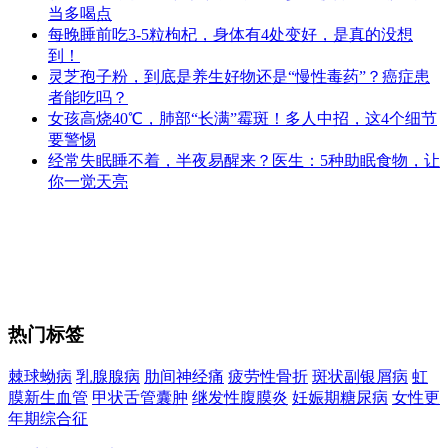
当多喝点
每晚睡前吃3-5粒枸杞，身体有4处变好，是真的没想
到！
灵芝孢子粉，到底是养生好物还是“慢性毒药”？癌症患
者能吃吗？
女孩高烧40℃，肺部“长满”霉斑！多人中招，这4个细节
要警惕
经常失眠睡不着，半夜易醒来？医生：5种助眠食物，让
你一觉天亮
热门标签
棘球蚴病
乳腺腺病
肋间神经痛
疲劳性骨折
斑状副银屑病
虹
膜新生血管
甲状舌管囊肿
继发性腹膜炎
妊娠期糖尿病
女性更
年期综合征