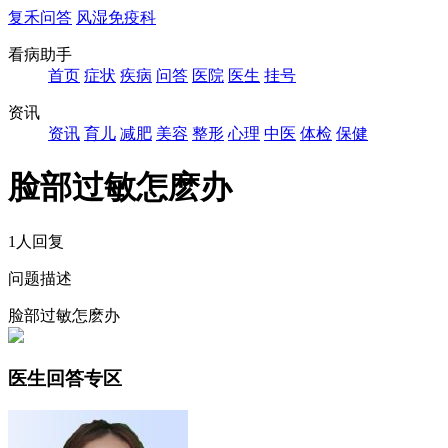
复禾问答
风湿免疫科
看病助手
首页
症状
疾病
问答
医院
医生
挂号
资讯
资讯
育儿
减肥
美容
整形
心理
中医
体检
保健
脸部过敏怎麽办
1人回复
问题描述
脸部过敏怎麽办
医生回答专区