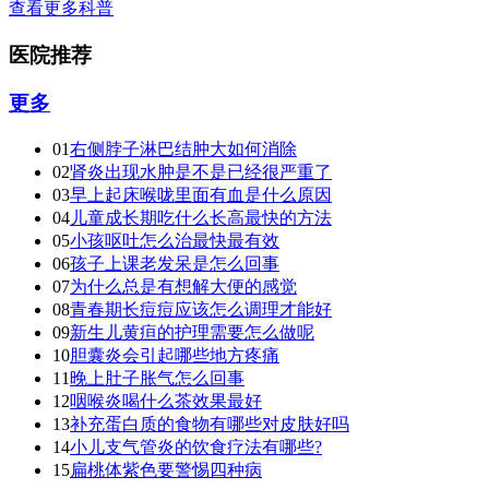
查看更多科普
医院推荐
更多
01
右侧脖子淋巴结肿大如何消除
02
肾炎出现水肿是不是已经很严重了
03
早上起床喉咙里面有血是什么原因
04
儿童成长期吃什么长高最快的方法
05
小孩呕吐怎么治最快最有效
06
孩子上课老发呆是怎么回事
07
为什么总是有想解大便的感觉
08
青春期长痘痘应该怎么调理才能好
09
新生儿黄疸的护理需要怎么做呢
10
胆囊炎会引起哪些地方疼痛
11
晚上肚子胀气怎么回事
12
咽喉炎喝什么茶效果最好
13
补充蛋白质的食物有哪些对皮肤好吗
14
小儿支气管炎的饮食疗法有哪些?
15
扁桃体紫色要警惕四种病