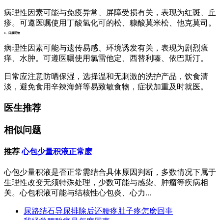
病理性因素可能与免疫异常、屏障受损有关，表现为红斑、丘
疹。可遵医嘱使用丁酸氢化可的松、糠酸莫米松、他克莫司。
4、口服药物
病理性因素可能与遗传易感、环境诱发有关，表现为剧烈瘙
痒、水肿。可遵医嘱使用氯雷他定、西替利嗪、依巴斯汀。
日常应注意防晒保湿，选择温和无刺激的洗护产品，饮食清
淡，避免食用辛辣海鲜等易致敏食物，症状加重及时就医。
医生推荐
相似问题
推荐
心包少量积液正常麽
心包少量积液是否正常需结合具体原因判断，多数情况下属于
生理性改变无须特殊处理，少数可能与感染、肿瘤等疾病相
关。心包积液可能与结核性心包炎、心力...
尿路结石导尿排除后还腰疼肚子疼怎麽回事