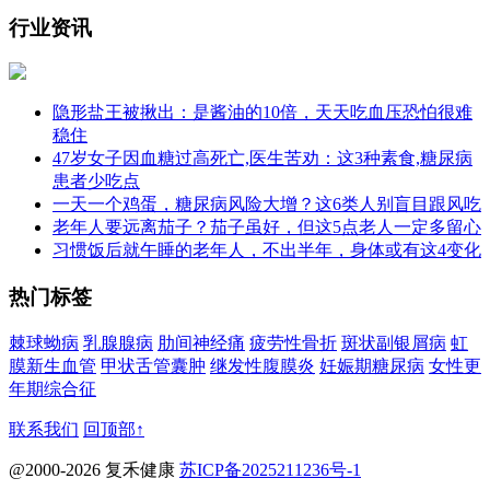
行业资讯
隐形盐王被揪出：是酱油的10倍，天天吃血压恐怕很难
稳住
47岁女子因血糖过高死亡,医生苦劝：这3种素食,糖尿病
患者少吃点
一天一个鸡蛋，糖尿病风险大增？这6类人别盲目跟风吃
老年人要远离茄子？茄子虽好，但这5点老人一定多留心
习惯饭后就午睡的老年人，不出半年，身体或有这4变化
热门标签
棘球蚴病
乳腺腺病
肋间神经痛
疲劳性骨折
斑状副银屑病
虹
膜新生血管
甲状舌管囊肿
继发性腹膜炎
妊娠期糖尿病
女性更
年期综合征
联系我们
回顶部↑
@2000-2026 复禾健康
苏ICP备2025211236号-1