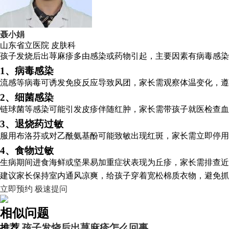
聂小娟
山东省立医院
皮肤科
孩子发烧后出荨麻疹多由感染或药物引起，主要因素有病毒感染
1、病毒感染
流感等病毒可诱发免疫反应导致风团，家长需观察体温变化，遵
2、细菌感染
链球菌等感染可能引发皮疹伴随红肿，家长需带孩子就医检查血
3、退烧药过敏
服用布洛芬或对乙酰氨基酚可能致敏出现红斑，家长需立即停用
4、食物过敏
生病期间进食海鲜或坚果易加重症状表现为丘疹，家长需排查近
建议家长保持室内通风凉爽，给孩子穿着宽松棉质衣物，避免抓
立即预约
极速提问
相似问题
推荐
孩子发烧后出荨麻疹怎么回事