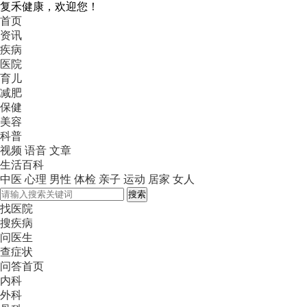
复禾健康，欢迎您！
首页
资讯
疾病
医院
育儿
减肥
保健
美容
科普
视频
语音
文章
生活百科
中医
心理
男性
体检
亲子
运动
居家
女人
搜索
找医院
搜疾病
问医生
查症状
问答首页
内科
外科