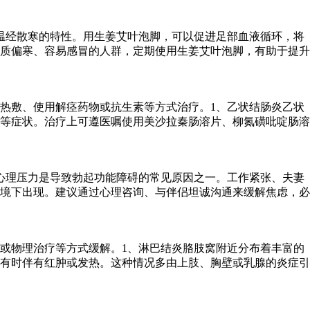
温经散寒的特性。用生姜艾叶泡脚，可以促进足部血液循环，将
质偏寒、容易感冒的人群，定期使用生姜艾叶泡脚，有助于提升
热敷、使用解痉药物或抗生素等方式治疗。1、乙状结肠炎乙状
等症状。治疗上可遵医嘱使用美沙拉秦肠溶片、柳氮磺吡啶肠溶
心理压力是导致勃起功能障碍的常见原因之一。工作紧张、夫妻
境下出现。建议通过心理咨询、与伴侣坦诚沟通来缓解焦虑，必
或物理治疗等方式缓解。1、淋巴结炎胳肢窝附近分布着丰富的
有时伴有红肿或发热。这种情况多由上肢、胸壁或乳腺的炎症引