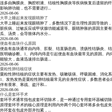
连多由胸膜炎、胸腔积液、结核性胸膜炎等疾病恢复后遗留的纤
影响肺功能，也不需要进行...
2026-08-06
大早上睡起来发现眼睛肿了
大早上睡起来发现眼睛肿了，多数情况下是生理性原因导致的，
脏疾病、过敏反应或甲状腺功能减退等。眼睛肿胀的原因主要有
瓜、汤类，会导致体内水分...
2026-08-06
便血有血块什么原因
便血有血块通常由内痔、肛裂、结直肠息肉、溃疡性结肠炎、结
医明确诊断。1、内痔内痔是引起便血有血块最常见的原因。内
能较大，血液迅速排出肠道...
2026-08-06
粟粒性肺结核症状
粟粒性肺结核的症状主要有发热、咳嗽咳痰、呼吸困难、消化系
1、发热发热是粟粒性肺结核最常见的全身性症状，多数患者会
伴有畏寒、寒战、盗汗和...
2026-08-06
什么是套环手术
套环手术通常指包皮套环切除术，是一种通过专用套环器械切除
原理套环手术的核心原理是利用内外两个同心套环将多余包皮夹
外环套在包皮外部并扣紧，...