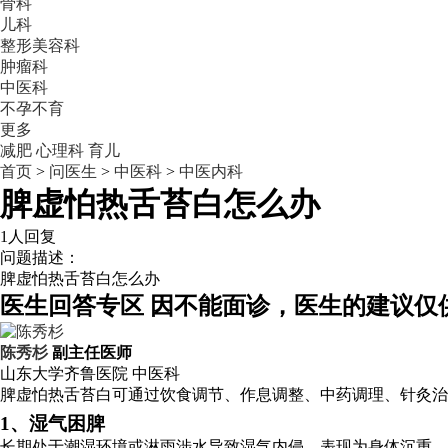
骨科
儿科
整形美容科
肿瘤科
中医科
不孕不育
更多
减肥
心理科
育儿
首页
>
问医生
>
中医科
>
中医内科
脾虚怕热舌苔白怎么办
1人回复
问题描述：
脾虚怕热舌苔白怎么办
医生回答专区
因不能面诊，医生的建议仅
陈秀杉
副主任医师
山东大学齐鲁医院
中医科
脾虚怕热舌苔白可通过饮食调节、作息调整、中药调理、针灸治
1、湿气困脾
长期处于潮湿环境或淋雨涉水导致湿气内侵，表现为身体沉重、