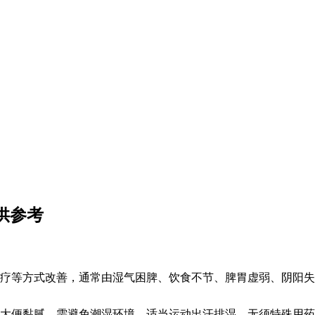
供参考
疗等方式改善，通常由湿气困脾、饮食不节、脾胃虚弱、阴阳失
大便黏腻。需避免潮湿环境，适当运动出汗排湿，无须特殊用药