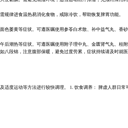
。需规律进食温热易消化食物，戒除冷饮，帮助恢复脾胃功能。
面色萎黄等症状。可遵医嘱使用参苓白术散、补中益气丸、香砂
午后潮热等症状。可遵医嘱使用附子理中丸、金匮肾气丸、桂附
如八段锦，注意腹部保暖，避免过度劳累，症状持续请及时就医
适度运动等方法进行较快调理。 1. 饮食调养： 脾虚人群日