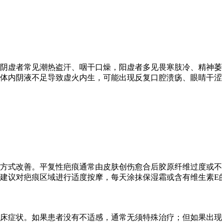
阴虚者常见潮热盗汗、咽干口燥，阳虚者多见畏寒肢冷、精神萎
体内阴液不足导致虚火内生，可能出现反复口腔溃疡、眼睛干涩
方式改善。平复性疤痕通常由皮肤创伤愈合后胶原纤维过度或不
建议对疤痕区域进行适度按摩，每天涂抹保湿霜或含有维生素E
床症状。如果患者没有不适感，通常无须特殊治疗；但如果出现