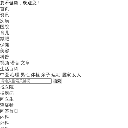
复禾健康，欢迎您！
首页
资讯
疾病
医院
育儿
减肥
保健
美容
科普
视频
语音
文章
生活百科
中医
心理
男性
体检
亲子
运动
居家
女人
搜索
找医院
搜疾病
问医生
查症状
问答首页
内科
外科