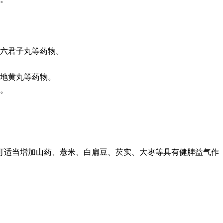
六君子丸等药物。
地黄丸等药物。
。
常可适当增加山药、薏米、白扁豆、芡实、大枣等具有健脾益气作