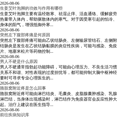
2026-08-06
生姜艾叶泡脚的功效与作用有哪些
生姜艾叶泡脚主要有温经散寒、祛湿止痒、活血通络、缓解疲劳
热量带入体内，帮助驱散体内的寒气。对于因受寒引起的怕冷、
身体的阳气，增强抵御外寒...
2026-08-06
突然左下腹部疼痛是何原因
突然左下腹部疼痛可能由乙状结肠炎、左侧输尿管结石、左侧附
结肠炎是发生在乙状结肠黏膜的炎症性疾病，可能与感染、免疫
片、地塞米松片等药物控制...
2026-08-06
男人不硬是什么原因
男人不硬通常指勃起功能障碍，可能由心理压力、不良生活习惯
关系不和谐、对性表现的过度担忧等，都可能抑制大脑中枢神经
要时可寻求专业心理医生的...
2026-08-06
胳肢窝附近疼是怎么回事
胳肢窝附近疼可能由淋巴结炎、毛囊炎、皮脂腺囊肿感染、乳腺
淋巴结，当身体出现感染时，淋巴结作为免疫器官会反应性肿大
起。治疗上建议在医生指导...
2026-08-06
前往疾病知识库