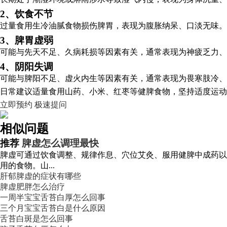
2、饮食不节
过量食用生冷油腻食物损伤脾胃，表现为腹胀纳呆、口淡无味
3、脾胃虚弱
可能与先天不足、久病耗损等因素有关，通常表现为神疲乏力、
4、阴阳失调
可能与脾阳不足、虚火内生等因素有关，通常表现为畏寒肢冷、
日常建议适量食用山药、小米、红枣等健脾食物，坚持适度运动
立即预约
极速提问
相似问题
推荐
脾虚怎么调理最快
脾虚可通过饮食调整、规律作息、穴位艾灸、服用健脾中成药以及
用的食物。山...
肝郁脾虚的症状有哪些
脾虚肥胖怎么治疗
一周半宝宝舌苔白厚怎么回事
三个月宝宝舌苔白是什么原因
舌苔白斑是怎么回事