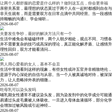
让两个人都舒服的恋爱是什么样的？做到这五点，你会更幸福
亲密关系里，最理想的状态莫过于两个人在一起时都感到自在与
非天生就有，而是需要双方在日常点滴中共同经营。当一段感情
持顺畅的沟通1、学会倾听...
2026-08-07
夫妻发生争吵，最好的解决方法只有一个
生活中难免会有磕磕绊绊，两个人朝夕相处，观点不同、习惯各
并不需要复杂的技巧或高深的理论，真正能化解矛盾、让感情升
理性回归，双方才能看清问...
2026-08-07
男人用心爱着的女人，基本不会丑
生活中常能看到这样的现象，有些女性或许五官并非精致绝伦，
是源于内心深处的自信与从容。当一个人被真诚地对待，被深深
力，让人忽略掉外表的细微...
2026-08-07
吃母乳可以染头发吗
哺乳期女性通常不建议染头发，因为染发剂中的化学成分可能通
易通过头皮毛囊被人体吸收。一旦进入母体血液循环，部分化学
会增加过敏风险或引起神经...
2026-08-07