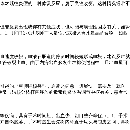
体对既往炎症的一种修复反应，属于良性改变。这种情况通常不
但若反复出现或伴有其他症状，也可能与病理性因素有关，如肾
。1、睡前饮水过多睡前大量饮水或摄入含水量高的食物，如西
血速度较快，血液在肠道内停留时间较短形成血块，建议及时就
血管破裂出血。由于内痔出血多发生在排便过程中，且出血量可
引起的严重肺结核类型，通常起病急、进展快，需要及时就医。
通常与结核分枝杆菌释放的毒素刺激体温调节中枢有关，患者常
等疾病，具有手术时间短、出血少、切口整齐等优点。1、手术
并自然脱落。手术时医生会先将内环置于龟头与包皮之间，再将