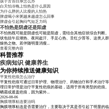
孩子舌苔白厚怎么办
白天怕冷晚上怕热是什么原因
为什么胖的人比瘦的人怕热
脾虚喝小米粥越来越虚怎么回事
脾虚会引起胸闷气短乏力吗
不怕热是阴虚还是阳虚
不怕热既可能是阴虚也可能是阳虚，需结合其他症状综合判断。
状包括午后潮热、夜间盗汗、手足心热、舌红少苔等。这类人群
燥热之物。若伴随明显消瘦...
查看完整内容
科普推荐
疾病知识
健康养生
为你持续推送健康知识
平复性疤痕怎么治疗
平复性疤痕可通过日常护理、物理治疗、药物治疗和手术治疗等
理日常护理是治疗平复性疤痕的基础，适用于所有类型的疤痕。
晒霜或遮盖疤痕，因为紫外...
2026-08-06
胸膜增厚粘连要治吗
胸膜增厚粘连是否需要治疗，主要取决于其是否引起了明显的临