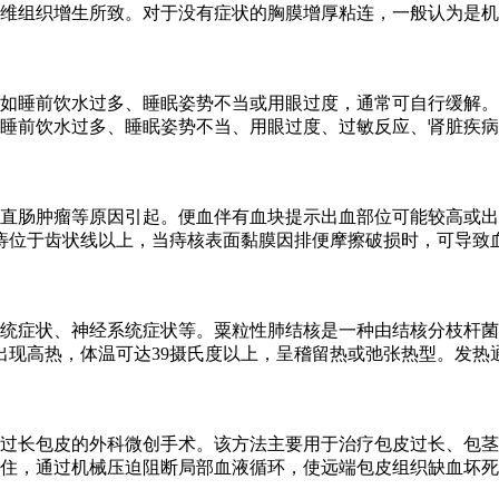
维组织增生所致。对于没有症状的胸膜增厚粘连，一般认为是机
如睡前饮水过多、睡眠姿势不当或用眼过度，通常可自行缓解。
睡前饮水过多、睡眠姿势不当、用眼过度、过敏反应、肾脏疾病
直肠肿瘤等原因引起。便血伴有血块提示出血部位可能较高或出
痔位于齿状线以上，当痔核表面黏膜因排便摩擦破损时，可导致
统症状、神经系统症状等。粟粒性肺结核是一种由结核分枝杆菌
出现高热，体温可达39摄氏度以上，呈稽留热或弛张热型。发热
过长包皮的外科微创手术。该方法主要用于治疗包皮过长、包茎
住，通过机械压迫阻断局部血液循环，使远端包皮组织缺血坏死