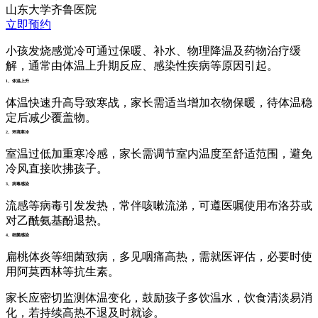
山东大学齐鲁医院
立即预约
小孩发烧感觉冷可通过保暖、补水、物理降温及药物治疗缓
解，通常由体温上升期反应、感染性疾病等原因引起。
1、体温上升
体温快速升高导致寒战，家长需适当增加衣物保暖，待体温稳
定后减少覆盖物。
2、环境寒冷
室温过低加重寒冷感，家长需调节室内温度至舒适范围，避免
冷风直接吹拂孩子。
3、病毒感染
流感等病毒引发发热，常伴咳嗽流涕，可遵医嘱使用布洛芬或
对乙酰氨基酚退热。
4、细菌感染
扁桃体炎等细菌致病，多见咽痛高热，需就医评估，必要时使
用阿莫西林等抗生素。
家长应密切监测体温变化，鼓励孩子多饮温水，饮食清淡易消
化，若持续高热不退及时就诊。