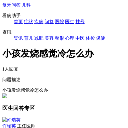
复禾问答
儿科
看病助手
首页
症状
疾病
问答
医院
医生
挂号
资讯
资讯
育儿
减肥
美容
整形
心理
中医
体检
保健
小孩发烧感觉冷怎么办
1人回复
问题描述
小孩发烧感觉冷怎么办
医生回答专区
许瑞英
主任医师