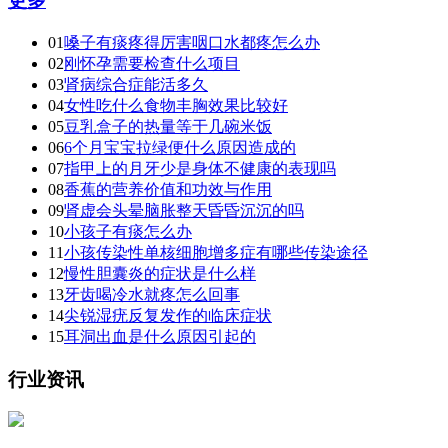
更多
01
嗓子有痰疼得厉害咽口水都疼怎么办
02
刚怀孕需要检查什么项目
03
肾病综合症能活多久
04
女性吃什么食物丰胸效果比较好
05
豆乳盒子的热量等于几碗米饭
06
6个月宝宝拉绿便什么原因造成的
07
指甲上的月牙少是身体不健康的表现吗
08
香蕉的营养价值和功效与作用
09
肾虚会头晕脑胀整天昏昏沉沉的吗
10
小孩子有痰怎么办
11
小孩传染性单核细胞增多症有哪些传染途径
12
慢性胆囊炎的症状是什么样
13
牙齿喝冷水就疼怎么回事
14
尖锐湿疣反复发作的临床症状
15
耳洞出血是什么原因引起的
行业资讯