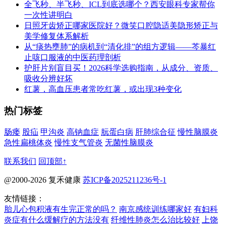
全飞秒、半飞秒、ICL到底选哪个？西安眼科专家帮你
一次性讲明白
日照牙齿矫正哪家医院好？微笑口腔隐适美隐形矫正与
美学修复体系解析
从“痰热壅肺”的病机到“清化排”的组方逻辑——芩暴红
止咳口服液的中医药理剖析
护肝片别盲目买！2026科学选购指南，从成分、资质、
吸收分辨好坏
红薯，高血压患者常吃红薯，或出现3种变化
热门标签
肠瘘
股疝
甲沟炎
高钠血症
朊蛋白病
肝肺综合征
慢性脑膜炎
急性扁桃体炎
慢性支气管炎
无菌性脑膜炎
联系我们
回顶部↑
@2000-2026 复禾健康
苏ICP备2025211236号-1
友情链接：
胎儿心包积液有生完正常的吗？
南京感统训练哪家好
有妇科
炎症有什么缓解疗的方法没有
纤维性肺炎怎么治比较好
上饶