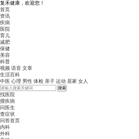
复禾健康，欢迎您！
首页
资讯
疾病
医院
育儿
减肥
保健
美容
科普
视频
语音
文章
生活百科
中医
心理
男性
体检
亲子
运动
居家
女人
搜索
找医院
搜疾病
问医生
查症状
问答首页
内科
外科