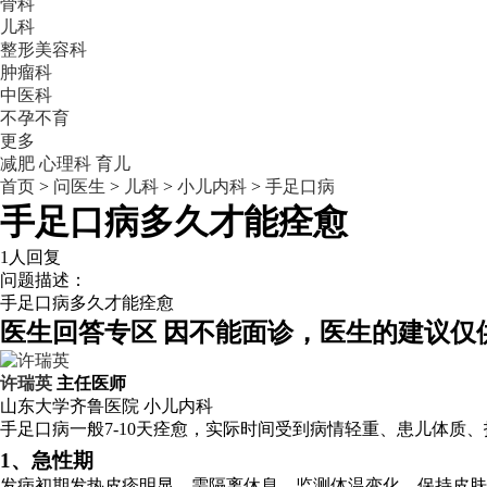
骨科
儿科
整形美容科
肿瘤科
中医科
不孕不育
更多
减肥
心理科
育儿
首页
>
问医生
>
儿科
>
小儿内科
>
手足口病
手足口病多久才能痊愈
1人回复
问题描述：
手足口病多久才能痊愈
医生回答专区
因不能面诊，医生的建议仅
许瑞英
主任医师
山东大学齐鲁医院
小儿内科
手足口病一般7-10天痊愈，实际时间受到病情轻重、患儿体质
1、急性期
发病初期发热皮疹明显，需隔离休息，监测体温变化，保持皮肤