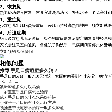
2、恢复期
热退疹消进入恢复，饮食宜清淡易消化，补充水分，避免辛辣刺
3、重症期
少数患儿出现脑炎等重症，表现为持续高热精神差，须立即就医
4、后遗症期
绝大多数患儿无后遗症，极个别重症康复后需定期复查神经系统
家长需注意室内通风，督促孩子勤洗手，患病期间暂停集体活动
立即预约
极速提问
相似问题
推荐
手足口病痘痘多久消？
手足口病皮疹一般7-10天消退，实际时间受到个体差异、病情
化。 2、...
紫癜痊愈多久可以喝酒
一岁宝宝手足口病怎么治疗
成人手足口病吃什么水果好得快
小孩子手足口病有什么治疗方法
顿挫型带状疱疹不治疗一般多久痊愈