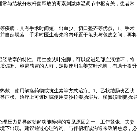
通常与结核分枝杆菌释放的毒素刺激体温调节中枢有关，患者常
等疾病，具有手术时间短、出血少、切口整齐等优点。1、手术
并自然脱落。手术时医生会先将内环置于龟头与包皮之间，再将
温经散寒的特性。用生姜艾叶泡脚，可以促进足部血液循环，将
质偏寒、容易感冒的人群，定期使用生姜艾叶泡脚，有助于提升
热敷、使用解痉药物或抗生素等方式治疗。1、乙状结肠炎乙状
等症状。治疗上可遵医嘱使用美沙拉秦肠溶片、柳氮磺吡啶肠溶
心理压力是导致勃起功能障碍的常见原因之一。工作紧张、夫妻
境下出现。建议通过心理咨询、与伴侣坦诚沟通来缓解焦虑，必