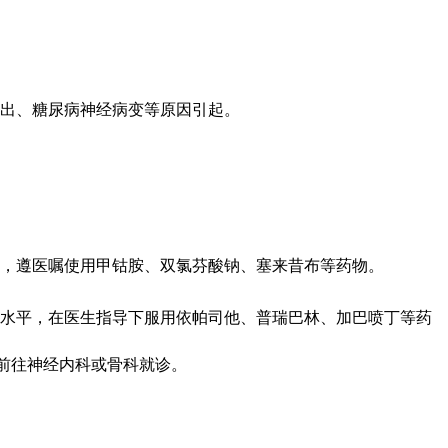
突出、糖尿病神经病变等原因引起。
，遵医嘱使用甲钴胺、双氯芬酸钠、塞来昔布等药物。
糖水平，在医生指导下服用依帕司他、普瑞巴林、加巴喷丁等药
前往神经内科或骨科就诊。