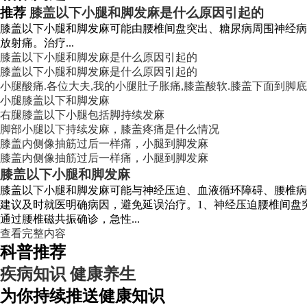
推荐
膝盖以下小腿和脚发麻是什么原因引起的
膝盖以下小腿和脚发麻可能由腰椎间盘突出、糖尿病周围神经病变
放射痛。治疗...
膝盖以下小腿和脚发麻是什么原因引起的
膝盖以下小腿和脚发麻是什么原因引起的
小腿酸痛.各位大夫,我的小腿肚子胀痛,膝盖酸软.膝盖下面到脚
小腿膝盖以下和脚发麻
右腿膝盖以下小腿包括脚持续发麻
脚部小腿以下持续发麻，膝盖疼痛是什么情况
膝盖内侧像抽筋过后一样痛，小腿到脚发麻
膝盖内侧像抽筋过后一样痛，小腿到脚发麻
膝盖以下小腿和脚发麻
膝盖以下小腿和脚发麻可能与神经压迫、血液循环障碍、腰椎病
建议及时就医明确病因，避免延误治疗。1、神经压迫腰椎间盘
通过腰椎磁共振确诊，急性...
查看完整内容
科普推荐
疾病知识
健康养生
为你持续推送健康知识