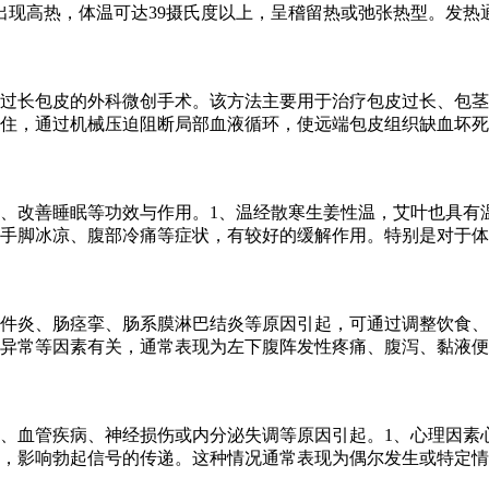
出现高热，体温可达39摄氏度以上，呈稽留热或弛张热型。发热
过长包皮的外科微创手术。该方法主要用于治疗包皮过长、包茎
住，通过机械压迫阻断局部血液循环，使远端包皮组织缺血坏死
、改善睡眠等功效与作用。1、温经散寒生姜性温，艾叶也具有
手脚冰凉、腹部冷痛等症状，有较好的缓解作用。特别是对于体
件炎、肠痉挛、肠系膜淋巴结炎等原因引起，可通过调整饮食、
异常等因素有关，通常表现为左下腹阵发性疼痛、腹泻、黏液便
、血管疾病、神经损伤或内分泌失调等原因引起。1、心理因素
，影响勃起信号的传递。这种情况通常表现为偶尔发生或特定情