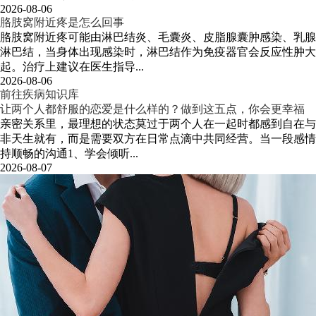
2026-08-06
胳肢窝附近疼是怎么回事
胳肢窝附近疼可能由淋巴结炎、毛囊炎、皮脂腺囊肿感染、乳腺
淋巴结，当身体出现感染时，淋巴结作为免疫器官会反应性肿大
起。治疗上建议在医生指导...
2026-08-06
前往疾病知识库
让两个人都舒服的恋爱是什么样的？做到这五点，你会更幸福
亲密关系里，最理想的状态莫过于两个人在一起时都感到自在与
非天生就有，而是需要双方在日常点滴中共同经营。当一段感情
持顺畅的沟通1、学会倾听...
2026-08-07