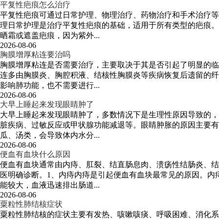
平复性疤痕怎么治疗
平复性疤痕可通过日常护理、物理治疗、药物治疗和手术治疗等
理日常护理是治疗平复性疤痕的基础，适用于所有类型的疤痕。
晒霜或遮盖疤痕，因为紫外...
2026-08-06
胸膜增厚粘连要治吗
胸膜增厚粘连是否需要治疗，主要取决于其是否引起了明显的临
连多由胸膜炎、胸腔积液、结核性胸膜炎等疾病恢复后遗留的纤
影响肺功能，也不需要进行...
2026-08-06
大早上睡起来发现眼睛肿了
大早上睡起来发现眼睛肿了，多数情况下是生理性原因导致的，
脏疾病、过敏反应或甲状腺功能减退等。眼睛肿胀的原因主要有
瓜、汤类，会导致体内水分...
2026-08-06
便血有血块什么原因
便血有血块通常由内痔、肛裂、结直肠息肉、溃疡性结肠炎、结
医明确诊断。1、内痔内痔是引起便血有血块最常见的原因。内
能较大，血液迅速排出肠道...
2026-08-06
粟粒性肺结核症状
粟粒性肺结核的症状主要有发热、咳嗽咳痰、呼吸困难、消化系