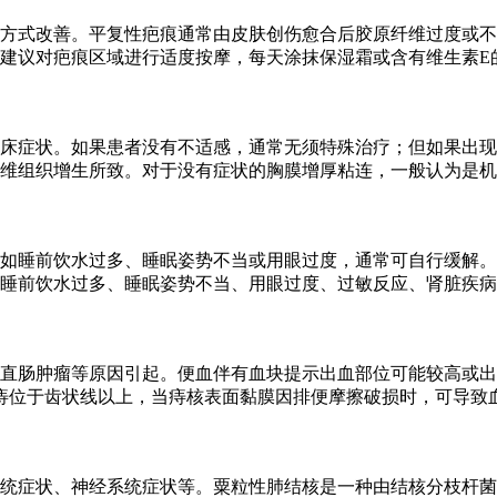
方式改善。平复性疤痕通常由皮肤创伤愈合后胶原纤维过度或不
建议对疤痕区域进行适度按摩，每天涂抹保湿霜或含有维生素E
床症状。如果患者没有不适感，通常无须特殊治疗；但如果出现
维组织增生所致。对于没有症状的胸膜增厚粘连，一般认为是机
如睡前饮水过多、睡眠姿势不当或用眼过度，通常可自行缓解。
睡前饮水过多、睡眠姿势不当、用眼过度、过敏反应、肾脏疾病
直肠肿瘤等原因引起。便血伴有血块提示出血部位可能较高或出
痔位于齿状线以上，当痔核表面黏膜因排便摩擦破损时，可导致
统症状、神经系统症状等。粟粒性肺结核是一种由结核分枝杆菌