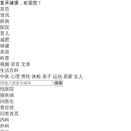
复禾健康，欢迎您！
首页
资讯
疾病
医院
育儿
减肥
保健
美容
科普
视频
语音
文章
生活百科
中医
心理
男性
体检
亲子
运动
居家
女人
搜索
找医院
搜疾病
问医生
查症状
问答首页
内科
外科