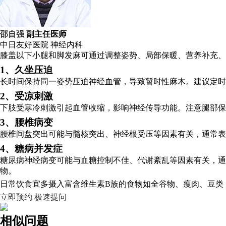
邵自强
副主任医师
中日友好医院
神经内科
膝盖以下小腿和脚发麻可通过调整姿势、局部保暖、营养补充
1、久坐压迫
长时间保持同一姿势压迫神经血管，导致暂时性麻木。建议定
2、受凉刺激
下肢受寒冷刺激引起血管收缩，影响神经传导功能。注意腿部保
3、腰椎病变
腰椎间盘突出可能与髓核突出、神经根受压等因素有关，通常表
4、糖病并发症
糖尿病神经病变可能与血糖控制不佳、代谢紊乱等因素有关，
物。
日常饮食宜多摄入富含维生素B族的食物如全谷物、瘦肉、豆类
立即预约
极速提问
相似问题