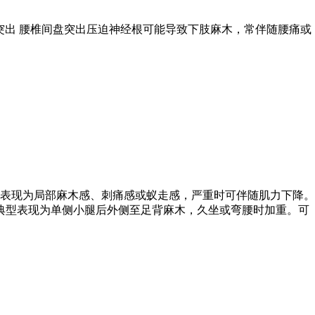
突出 腰椎间盘突出压迫神经根可能导致下肢麻木，常伴随腰痛或
表现为局部麻木感、刺痛感或蚁走感，严重时可伴随肌力下降。
典型表现为单侧小腿后外侧至足背麻木，久坐或弯腰时加重。可