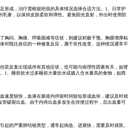
足形成，治疗需根据疤痕的具体情况选择合适方法。1、日常护
的乳膏，以保持皮肤柔软和弹性。避免阳光直射，外出时使用防
了胸闷、胸痛、呼吸困难等症状，则建议积极干预。胸膜增厚粘
体对既往炎症的一种修复反应，属于良性改变。这种情况通常不
但若反复出现或伴有其他症状，也可能与病理性因素有关，如肾
。1、睡前饮水过多睡前大量饮水或摄入含水量高的食物，如西
血速度较快，血液在肠道内停留时间较短形成血块，建议及时就
血管破裂出血。由于内痔出血多发生在排便过程中，且出血量可
引起的严重肺结核类型，通常起病急、进展快，需要及时就医。