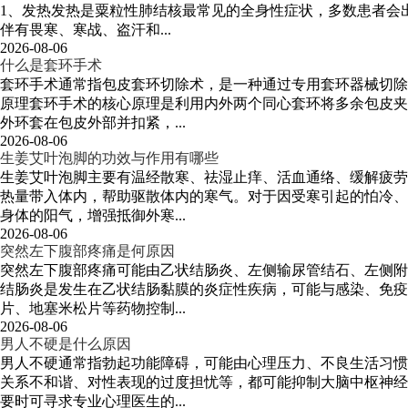
1、发热发热是粟粒性肺结核最常见的全身性症状，多数患者会
伴有畏寒、寒战、盗汗和...
2026-08-06
什么是套环手术
套环手术通常指包皮套环切除术，是一种通过专用套环器械切除
原理套环手术的核心原理是利用内外两个同心套环将多余包皮夹
外环套在包皮外部并扣紧，...
2026-08-06
生姜艾叶泡脚的功效与作用有哪些
生姜艾叶泡脚主要有温经散寒、祛湿止痒、活血通络、缓解疲劳
热量带入体内，帮助驱散体内的寒气。对于因受寒引起的怕冷、
身体的阳气，增强抵御外寒...
2026-08-06
突然左下腹部疼痛是何原因
突然左下腹部疼痛可能由乙状结肠炎、左侧输尿管结石、左侧附
结肠炎是发生在乙状结肠黏膜的炎症性疾病，可能与感染、免疫
片、地塞米松片等药物控制...
2026-08-06
男人不硬是什么原因
男人不硬通常指勃起功能障碍，可能由心理压力、不良生活习惯
关系不和谐、对性表现的过度担忧等，都可能抑制大脑中枢神经
要时可寻求专业心理医生的...