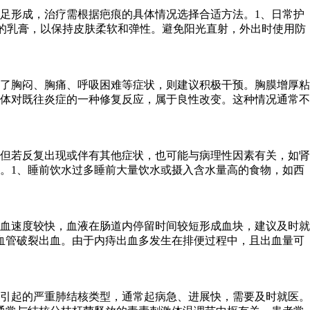
足形成，治疗需根据疤痕的具体情况选择合适方法。1、日常护
的乳膏，以保持皮肤柔软和弹性。避免阳光直射，外出时使用防
了胸闷、胸痛、呼吸困难等症状，则建议积极干预。胸膜增厚粘
体对既往炎症的一种修复反应，属于良性改变。这种情况通常不
但若反复出现或伴有其他症状，也可能与病理性因素有关，如肾
。1、睡前饮水过多睡前大量饮水或摄入含水量高的食物，如西
血速度较快，血液在肠道内停留时间较短形成血块，建议及时就
血管破裂出血。由于内痔出血多发生在排便过程中，且出血量可
引起的严重肺结核类型，通常起病急、进展快，需要及时就医。