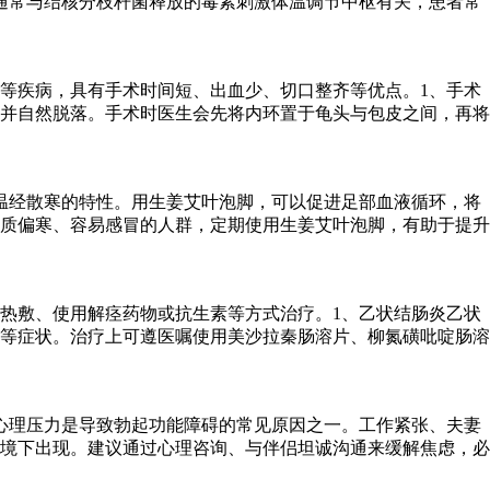
通常与结核分枝杆菌释放的毒素刺激体温调节中枢有关，患者常
等疾病，具有手术时间短、出血少、切口整齐等优点。1、手术
并自然脱落。手术时医生会先将内环置于龟头与包皮之间，再将
温经散寒的特性。用生姜艾叶泡脚，可以促进足部血液循环，将
质偏寒、容易感冒的人群，定期使用生姜艾叶泡脚，有助于提升
热敷、使用解痉药物或抗生素等方式治疗。1、乙状结肠炎乙状
等症状。治疗上可遵医嘱使用美沙拉秦肠溶片、柳氮磺吡啶肠溶
心理压力是导致勃起功能障碍的常见原因之一。工作紧张、夫妻
境下出现。建议通过心理咨询、与伴侣坦诚沟通来缓解焦虑，必