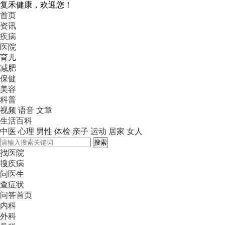
复禾健康，欢迎您！
首页
资讯
疾病
医院
育儿
减肥
保健
美容
科普
视频
语音
文章
生活百科
中医
心理
男性
体检
亲子
运动
居家
女人
搜索
找医院
搜疾病
问医生
查症状
问答首页
内科
外科