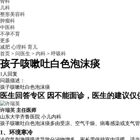
骨科
儿科
整形美容科
肿瘤科
中医科
不孕不育
更多
减肥
心理科
育儿
首页
>
问医生
>
内科
>
呼吸科
孩子咳嗽吐白色泡沫痰
1人回复
问题描述：
孩子咳嗽吐白色泡沫痰
医生回答专区
因不能面诊，医生的建议仅
许瑞英
主任医师
山东大学齐鲁医院
小儿内科
孩子咳嗽吐白色泡沫痰多由受凉、空气干燥、病毒感染或支气管
1、环境寒冷
冷空气刺激呼吸道导致分泌物增多，家长需保持室内温暖，适当