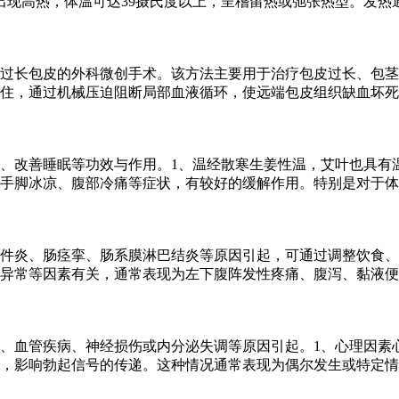
出现高热，体温可达39摄氏度以上，呈稽留热或弛张热型。发热
过长包皮的外科微创手术。该方法主要用于治疗包皮过长、包茎
住，通过机械压迫阻断局部血液循环，使远端包皮组织缺血坏死
、改善睡眠等功效与作用。1、温经散寒生姜性温，艾叶也具有
手脚冰凉、腹部冷痛等症状，有较好的缓解作用。特别是对于体
件炎、肠痉挛、肠系膜淋巴结炎等原因引起，可通过调整饮食、
异常等因素有关，通常表现为左下腹阵发性疼痛、腹泻、黏液便
、血管疾病、神经损伤或内分泌失调等原因引起。1、心理因素
，影响勃起信号的传递。这种情况通常表现为偶尔发生或特定情