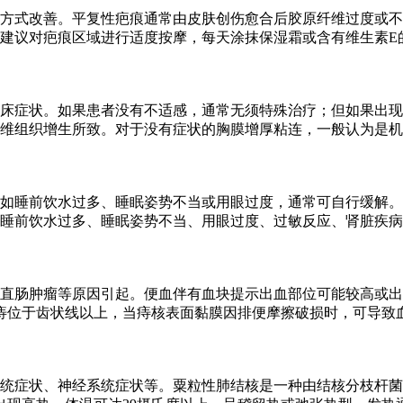
方式改善。平复性疤痕通常由皮肤创伤愈合后胶原纤维过度或不
建议对疤痕区域进行适度按摩，每天涂抹保湿霜或含有维生素E
床症状。如果患者没有不适感，通常无须特殊治疗；但如果出现
维组织增生所致。对于没有症状的胸膜增厚粘连，一般认为是机
如睡前饮水过多、睡眠姿势不当或用眼过度，通常可自行缓解。
睡前饮水过多、睡眠姿势不当、用眼过度、过敏反应、肾脏疾病
直肠肿瘤等原因引起。便血伴有血块提示出血部位可能较高或出
痔位于齿状线以上，当痔核表面黏膜因排便摩擦破损时，可导致
统症状、神经系统症状等。粟粒性肺结核是一种由结核分枝杆菌