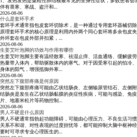
1、发热发热是粟粒性肺结核最常见的全身性症状，多数患者会
伴有畏寒、寒战、盗汗和...
2026-08-06
什么是套环手术
套环手术通常指包皮套环切除术，是一种通过专用套环器械切除
原理套环手术的核心原理是利用内外两个同心套环将多余包皮夹
外环套在包皮外部并扣紧，...
2026-08-06
生姜艾叶泡脚的功效与作用有哪些
生姜艾叶泡脚主要有温经散寒、祛湿止痒、活血通络、缓解疲劳
热量带入体内，帮助驱散体内的寒气。对于因受寒引起的怕冷、
身体的阳气，增强抵御外寒...
2026-08-06
突然左下腹部疼痛是何原因
突然左下腹部疼痛可能由乙状结肠炎、左侧输尿管结石、左侧附
结肠炎是发生在乙状结肠黏膜的炎症性疾病，可能与感染、免疫
片、地塞米松片等药物控制...
2026-08-06
男人不硬是什么原因
男人不硬通常指勃起功能障碍，可能由心理压力、不良生活习惯
关系不和谐、对性表现的过度担忧等，都可能抑制大脑中枢神经
要时可寻求专业心理医生的...