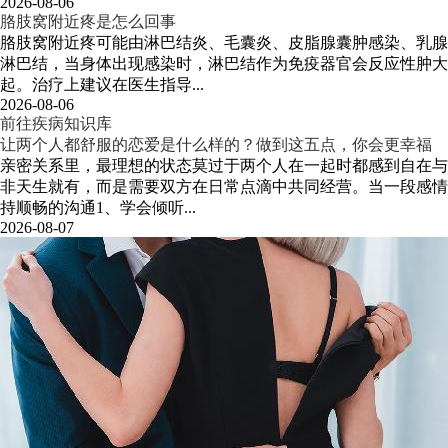
2026-08-06
胳肢窝附近疼是怎么回事
胳肢窝附近疼可能由淋巴结炎、毛囊炎、皮脂腺囊肿感染、乳腺
淋巴结，当身体出现感染时，淋巴结作为免疫器官会反应性肿大
起。治疗上建议在医生指导...
2026-08-06
前往疾病知识库
让两个人都舒服的恋爱是什么样的？做到这五点，你会更幸福
亲密关系里，最理想的状态莫过于两个人在一起时都感到自在与
非天生就有，而是需要双方在日常点滴中共同经营。当一段感情
持顺畅的沟通1、学会倾听...
2026-08-07