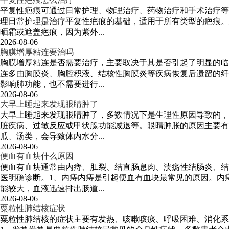
平复性疤痕可通过日常护理、物理治疗、药物治疗和手术治疗等
理日常护理是治疗平复性疤痕的基础，适用于所有类型的疤痕。
晒霜或遮盖疤痕，因为紫外...
2026-08-06
胸膜增厚粘连要治吗
胸膜增厚粘连是否需要治疗，主要取决于其是否引起了明显的临
连多由胸膜炎、胸腔积液、结核性胸膜炎等疾病恢复后遗留的纤
影响肺功能，也不需要进行...
2026-08-06
大早上睡起来发现眼睛肿了
大早上睡起来发现眼睛肿了，多数情况下是生理性原因导致的，
脏疾病、过敏反应或甲状腺功能减退等。眼睛肿胀的原因主要有
瓜、汤类，会导致体内水分...
2026-08-06
便血有血块什么原因
便血有血块通常由内痔、肛裂、结直肠息肉、溃疡性结肠炎、结
医明确诊断。1、内痔内痔是引起便血有血块最常见的原因。内
能较大，血液迅速排出肠道...
2026-08-06
粟粒性肺结核症状
粟粒性肺结核的症状主要有发热、咳嗽咳痰、呼吸困难、消化系