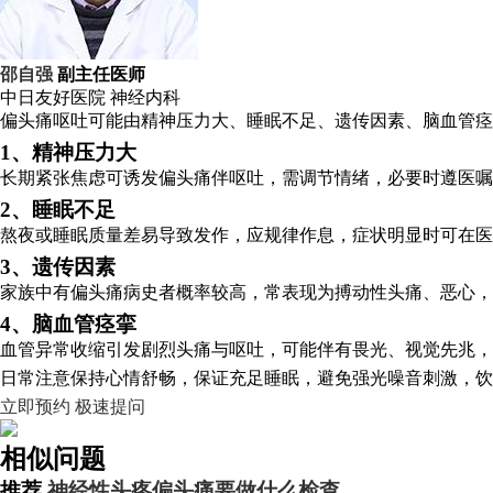
邵自强
副主任医师
中日友好医院
神经内科
偏头痛呕吐可能由精神压力大、睡眠不足、遗传因素、脑血管痉
1、精神压力大
长期紧张焦虑可诱发偏头痛伴呕吐，需调节情绪，必要时遵医嘱
2、睡眠不足
熬夜或睡眠质量差易导致发作，应规律作息，症状明显时可在医
3、遗传因素
家族中有偏头痛病史者概率较高，常表现为搏动性头痛、恶心，
4、脑血管痉挛
血管异常收缩引发剧烈头痛与呕吐，可能伴有畏光、视觉先兆，
日常注意保持心情舒畅，保证充足睡眠，避免强光噪音刺激，饮
立即预约
极速提问
相似问题
推荐
神经性头疼偏头痛要做什么检查