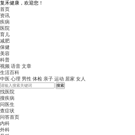
复禾健康，欢迎您！
首页
资讯
疾病
医院
育儿
减肥
保健
美容
科普
视频
语音
文章
生活百科
中医
心理
男性
体检
亲子
运动
居家
女人
搜索
找医院
搜疾病
问医生
查症状
问答首页
内科
外科