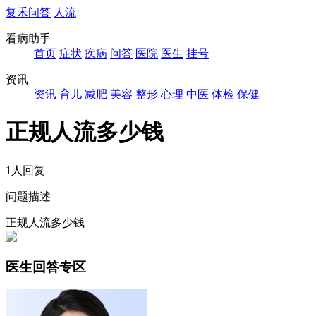
复禾问答
人流
看病助手
首页
症状
疾病
问答
医院
医生
挂号
资讯
资讯
育儿
减肥
美容
整形
心理
中医
体检
保健
正规人流多少钱
1人回复
问题描述
正规人流多少钱
医生回答专区