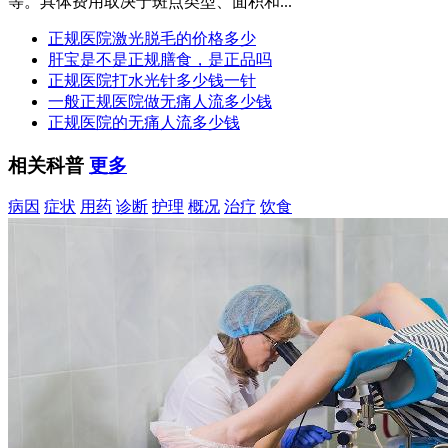
等。具体费用取决于斑点类型、面积和...
正规医院激光脱毛的价格多少
肝宝是不是正规膳食，是正品吗
正规医院打水光针多少钱一针
一般正规医院做无痛人流多少钱
正规医院的无痛人流多少钱
相关科普
更多
病因
症状
用药
诊断
护理
概况
治疗
饮食