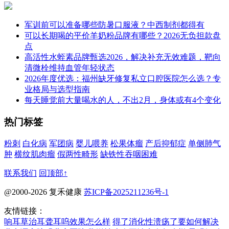
军训前可以准备哪些防暑口服液？中西制剂都得有
可以长期喝的平价羊奶粉品牌有哪些？2026无负担款盘
点
高活性水蛭素品牌甄选2026，解决补充无效难题，靶向
清微栓维持血管年轻状态
2026年度优选：福州缺牙修复私立口腔医院怎么选？专
业格局与选型指南
每天睡觉前大量喝水的人，不出2月，身体或有4个变化
热门标签
粉刺
白化病
军团病
婴儿喂养
松果体瘤
产后抑郁症
单侧肺气
肿
横纹肌肉瘤
假两性畸形
缺铁性吞咽困难
联系我们
回顶部↑
@2000-2026 复禾健康
苏ICP备2025211236号-1
友情链接：
响耳草治耳聋耳呜效果怎么样
得了消化性溃疡了要如何解决