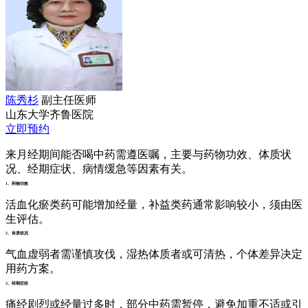
陈秀杉
副主任医师
山东大学齐鲁医院
立即预约
来月经期间能否喝中药需遵医嘱，主要与药物功效、体质状
况、经期症状、病情缓急等因素有关。
1、药物功效
活血化瘀类药可能增加经量，补益类药通常影响较小，须由医
生评估。
2、体质状况
气血虚弱者需谨慎攻伐，湿热体质者或可清热，个体差异决定
用药方案。
3、经期症状
痛经剧烈或经量过多时，部分中药需暂停，避免加重不适或引