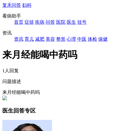
复禾问答
妇科
看病助手
首页
症状
疾病
问答
医院
医生
挂号
资讯
资讯
育儿
减肥
美容
整形
心理
中医
体检
保健
来月经能喝中药吗
1人回复
问题描述
来月经能喝中药吗
医生回答专区