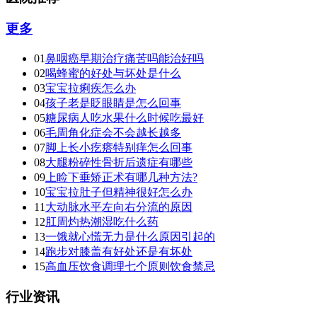
更多
01
鼻咽癌早期治疗痛苦吗能治好吗
02
喝蜂蜜的好处与坏处是什么
03
宝宝拉痢疾怎么办
04
孩子老是眨眼睛是怎么回事
05
糖尿病人吃水果什么时候吃最好
06
毛周角化症会不会越长越多
07
脚上长小疙瘩特别痒怎么回事
08
大腿粉碎性骨折后遗症有哪些
09
上睑下垂矫正术有哪几种方法?
10
宝宝拉肚子但精神很好怎么办
11
大动脉水平左向右分流的原因
12
肛周灼热潮湿吃什么药
13
一饿就心慌无力是什么原因引起的
14
跑步对膝盖有好处还是有坏处
15
高血压饮食调理七个原则饮食禁忌
行业资讯