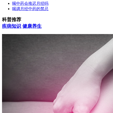
喝中药会推迟月经吗
喝调月经中药的禁忌
科普推荐
疾病知识
健康养生