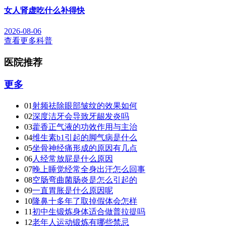
女人肾虚吃什么补得快
2026-08-06
查看更多科普
医院推荐
更多
01
射频祛除眼部皱纹的效果如何
02
深度洁牙会导致牙龈发炎吗
03
藿香正气液的功效作用与主治
04
维生素b1引起的脚气病是什么
05
坐骨神经痛形成的原因有几点
06
人经常放屁是什么原因
07
晚上睡觉经常全身出汗怎么回事
08
空肠弯曲菌肠炎是怎么引起的
09
一直胃胀是什么原因呢
10
隆鼻十多年了取掉假体会怎样
11
初中生锻炼身体适合做普拉提吗
12
老年人运动锻炼有哪些禁忌