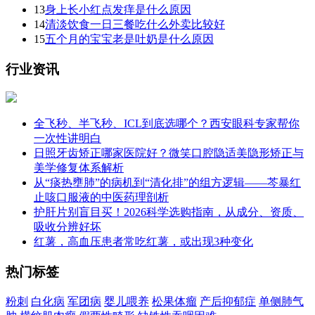
13
身上长小红点发痒是什么原因
14
清淡饮食一日三餐吃什么外卖比较好
15
五个月的宝宝老是吐奶是什么原因
行业资讯
全飞秒、半飞秒、ICL到底选哪个？西安眼科专家帮你
一次性讲明白
日照牙齿矫正哪家医院好？微笑口腔隐适美隐形矫正与
美学修复体系解析
从“痰热壅肺”的病机到“清化排”的组方逻辑——芩暴红
止咳口服液的中医药理剖析
护肝片别盲目买！2026科学选购指南，从成分、资质、
吸收分辨好坏
红薯，高血压患者常吃红薯，或出现3种变化
热门标签
粉刺
白化病
军团病
婴儿喂养
松果体瘤
产后抑郁症
单侧肺气