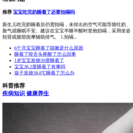
推荐
宝宝吃完奶睡着了还要拍嗝吗
新生儿吃完奶睡着后仍需拍嗝，未排出的空气可能导致吐奶、
胀气或睡眠不安。建议在宝宝半睡半醒时竖抱拍嗝，采用坐姿
拍背或腹部按摩辅助排气。 1.拍嗝...
6个月宝宝睡着了咳嗽是什么原因
睡着了咬舌头疼醒了怎么回事
1岁宝宝发烧39度睡着了
宝宝38.2度睡着了有事吗
孩子发烧38.8℃睡着了怎么办
科普推荐
疾病知识
健康养生