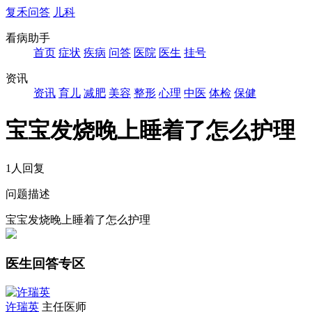
复禾问答
儿科
看病助手
首页
症状
疾病
问答
医院
医生
挂号
资讯
资讯
育儿
减肥
美容
整形
心理
中医
体检
保健
宝宝发烧晚上睡着了怎么护理
1人回复
问题描述
宝宝发烧晚上睡着了怎么护理
医生回答专区
许瑞英
主任医师