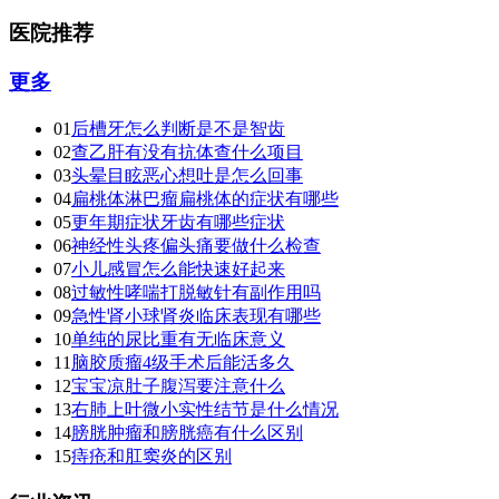
医院推荐
更多
01
后槽牙怎么判断是不是智齿
02
查乙肝有没有抗体查什么项目
03
头晕目眩恶心想吐是怎么回事
04
扁桃体淋巴瘤扁桃体的症状有哪些
05
更年期症状牙齿有哪些症状
06
神经性头疼偏头痛要做什么检查
07
小儿感冒怎么能快速好起来
08
过敏性哮喘打脱敏针有副作用吗
09
急性肾小球肾炎临床表现有哪些
10
单纯的尿比重有无临床意义
11
脑胶质瘤4级手术后能活多久
12
宝宝凉肚子腹泻要注意什么
13
右肺上叶微小实性结节是什么情况
14
膀胱肿瘤和膀胱癌有什么区别
15
痔疮和肛窦炎的区别