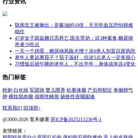
行业资讯
隐形盐王被揪出：是酱油的10倍，天天吃血压恐怕很难
稳住
47岁女子因血糖过高死亡,医生苦劝：这3种素食,糖尿病
患者少吃点
一天一个鸡蛋，糖尿病风险大增？这6类人别盲目跟风吃
老年人要远离茄子？茄子虽好，但这5点老人一定多留心
习惯饭后就午睡的老年人，不出半年，身体或有这4变化
热门标签
粉刺
白化病
军团病
婴儿喂养
松果体瘤
产后抑郁症
单侧肺气
肿
横纹肌肉瘤
假两性畸形
缺铁性吞咽困难
联系我们
回顶部↑
@2000-2026 复禾健康
苏ICP备2025211236号-1
友情链接：
肺部钙化是什么原因引起的
孕妇能不能吃烤肉
手上的皮肤病