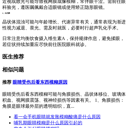
近视或散光可能导致视网膜成像模糊，常伴眼干涩。需前往眼
科验光，遵医嘱佩戴合适眼镜或使用矫正隐形眼镜。
4、白内障
晶状体混浊可能与年龄增长、代谢异常有关，通常表现为渐进
性视力减退、畏光。需及时就医，必要时行超声乳化手术。
日常注意均衡饮食摄入维生素A，保持规律作息，避免揉眼，
若症状持续加重应尽快前往医院眼科就诊。
医生推荐
相似问题
推荐
眼睛受伤后看东西模糊原因
眼睛受伤后看东西模糊可能与角膜损伤、晶状体移位、玻璃体
积血、视网膜震荡、视神经损伤等因素有关。 1、角膜损伤：
角膜是眼球最外层的透明组织，直...
看一会手机眼睛就发胀模糊酸痛是什么原因
哺乳期眼睛模糊是什么原因引起的