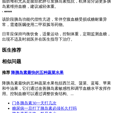
脂肪堆积尤其是腹部肥胖引发胰岛素抵抗，机体需分泌更多胰
岛素维持血糖，建议减轻体重。
4、糖尿病前期
该阶段胰岛功能代偿性亢进，常伴空腹血糖受损或糖耐量异
常，需遵医嘱使用二甲双胍等药物。
日常应保持均衡饮食，适量运动，控制体重，定期监测血糖，
出现不适及时就医并在医生指导下治疗。
医生推荐
相似问题
推荐
降胰岛素最快的五种蔬菜水果
降胰岛素最快的五种蔬菜水果包括西兰花、菠菜、蓝莓、苹果
和牛油果，它们通过改善胰岛素敏感性和调节血糖水平发挥作
用。控制血糖可以通过调整饮食结构、...
门冬胰岛素30一天打几次
糖尿病一旦打了胰岛素必须长久打吗