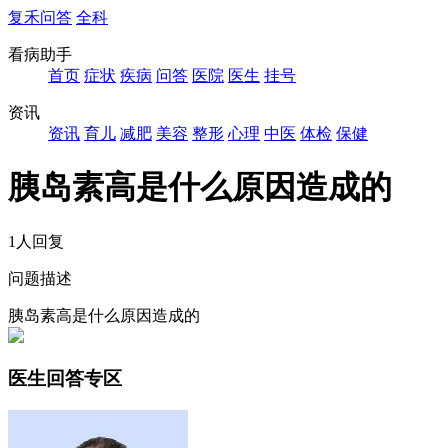
复禾问答
全科
看病助手
首页
症状
疾病
问答
医院
医生
挂号
资讯
资讯
育儿
减肥
美容
整形
心理
中医
体检
保健
胰岛素高是什么原因造成的
1人回复
问题描述
胰岛素高是什么原因造成的
医生回答专区