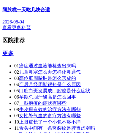
阿胶糕一天吃几块合适
2026-08-04
查看更多科普
医院推荐
更多
01
癌症通过血液能检查出来吗
02
儿童鼻塞怎么办怎样让鼻通气
03
高位肛周脓肿是怎么形成的
04
产后月经周期很短是什么原因
05
口腔白斑发展成口腔癌是什么症状
06
孕期总胆汁酸高是怎么回事
07
一型疱疹的症状有哪些
08
牛皮癣有效的治疗方法有哪些
09
女性补气血的食疗方法有哪些
10
上眼皮长了一个小包不疼不痒
11
舌头中间有一条竖裂纹是脾胃虚弱吗