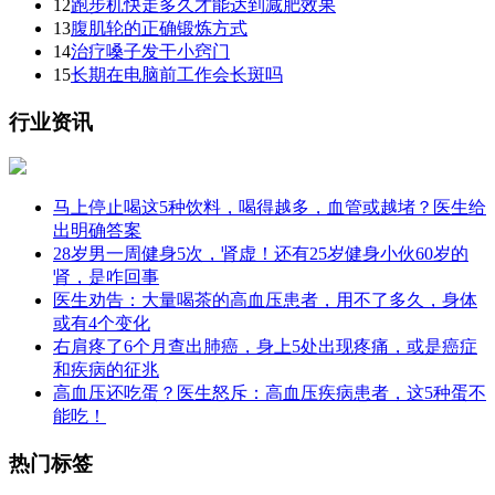
12
跑步机快走多久才能达到减肥效果
13
腹肌轮的正确锻炼方式
14
治疗嗓子发干小窍门
15
长期在电脑前工作会长斑吗
行业资讯
马上停止喝这5种饮料，喝得越多，血管或越堵？医生给
出明确答案
28岁男一周健身5次，肾虚！还有25岁健身小伙60岁的
肾，是咋回事
医生劝告：大量喝茶的高血压患者，用不了多久，身体
或有4个变化
右肩疼了6个月查出肺癌，身上5处出现疼痛，或是癌症
和疾病的征兆
高血压还吃蛋？医生怒斥：高血压疾病患者，这5种蛋不
能吃！
热门标签