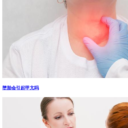
堕胎会引起甲亢吗