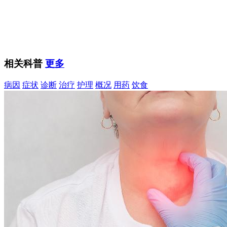
相关科普
更多
病因
症状
诊断
治疗
护理
概况
用药
饮食