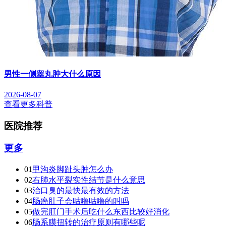
男性一侧睾丸肿大什么原因
2026-08-07
查看更多科普
医院推荐
更多
01
甲沟炎脚趾头肿怎么办
02
右肺水平裂实性结节是什么意思
03
治口臭的最快最有效的方法
04
肠癌肚子会咕噜咕噜的叫吗
05
做完肛门手术后吃什么东西比较好消化
06
肠系膜扭转的治疗原则有哪些呢