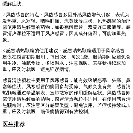
缓解症状。
2.风热感冒的特点：风热感冒多因外感风热邪气引起，表现为
发热重、恶寒轻、咽喉肿痛、流黄涕等症状。风热感冒的治疗
需使用清热解毒的药物，如银翘解毒片、双黄连口服液等。感
冒清热颗粒不适用于风热感冒，因其成分偏温，可能加重热
象。
3.感冒清热颗粒的使用建议：感冒清热颗粒适用于风寒感冒，
建议在感冒初期服用，每日3次，每次1袋。服药期间应避免食
用生冷、油腻食物，多喝温水，注意保暖。若症状持续或加
重，应及时就医，避免延误病情。
感冒清热颗粒主要用于风寒感冒，能有效缓解恶寒、头痛、鼻
塞等症状。风寒感冒的病因多与受凉、气候突变有关，感冒清
热颗粒通过辛温解表、宣肺散寒的作用缓解症状。风热感冒则
需使用清热解毒的药物，感冒清热颗粒不适用。在使用感冒清
热颗粒时，应注意区分感冒类型，避免误用。若症状持续或加
重，应及时就医，确保病情得到有效控制。
医生推荐