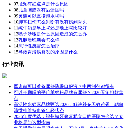
07
脸颊有红点点是什么原因
08
儿童脑膜炎有后遗症吗
09
黄连可以直接泡水喝吗
10
脚掌扭伤怎么判断有没有伤到骨头
11
纯牛奶是早上喝还是晚上喝比较好
12
嗓子沙哑是什么原因造成的怎么办
13
乳腺癌晚期会怎么样
14
流行性感冒怎么治疗
15
导致胃溃疡复发的原因是什么
行业资讯
军训前可以准备哪些防暑口服液？中西制剂都得有
可以长期喝的平价羊奶粉品牌有哪些？2026无负担款盘
点
高活性水蛭素品牌甄选2026，解决补充无效难题，靶向
清微栓维持血管年轻状态
2026年度优选：福州缺牙修复私立口腔医院怎么选？专
业格局与选型指南