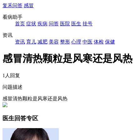
复禾问答
感冒
看病助手
首页
症状
疾病
问答
医院
医生
挂号
资讯
资讯
育儿
减肥
美容
整形
心理
中医
体检
保健
感冒清热颗粒是风寒还是风热
1人回复
问题描述
感冒清热颗粒是风寒还是风热
医生回答专区