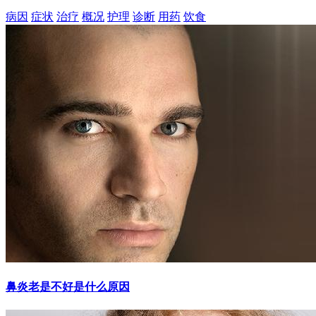
病因
症状
治疗
概况
护理
诊断
用药
饮食
鼻炎老是不好是什么原因