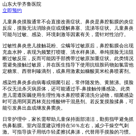
山东大学齐鲁医院
立即预约
儿童鼻炎摸脸通常不会直接改善症状。鼻炎是鼻腔黏膜的炎症
反应，摸脸无法消除炎症或缓解鼻塞、流涕等症状。儿童鼻炎
可能与过敏、感染、环境刺激等因素有关，需针对性治疗。
过敏性鼻炎患儿接触花粉、尘螨等过敏原后，鼻腔黏膜会出现
充血水肿，表现为频繁打喷嚏、清水样鼻涕。单纯摸脸无法阻
断过敏反应，反而可能因手部携带过敏原加重症状。此类情况
需避免接触过敏原，并在医生指导下使用抗组胺药物如氯雷他
定糖浆、西替利嗪滴剂，或鼻用激素如糠酸莫米松鼻喷雾剂。
感染性鼻炎多由病毒或细菌引起，常伴随发热、黄脓涕。摸脸
不仅无法杀灭病原体，还可能通过手-鼻接触传播感染。此类
患儿需遵医嘱使用生理性海水鼻腔喷雾清洗分泌物，细菌感染
时可选用阿莫西林克拉维酸钾干混悬剂。若反复摸脸揉鼻，可
能引发鼻出血或继发鼻窦炎。
日常护理中，家长需帮助儿童保持面部清洁，勤剪指甲避免抓
伤鼻黏膜。室内湿度建议维持在50％左右，减少干燥空气刺
激。可指导孩子用纸巾轻柔擦拭鼻涕，代替用手摸脸的习惯。