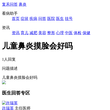
复禾问答
鼻炎
看病助手
首页
症状
疾病
问答
医院
医生
挂号
资讯
资讯
育儿
减肥
美容
整形
心理
中医
体检
保健
儿童鼻炎摸脸会好吗
1人回复
问题描述
儿童鼻炎摸脸会好吗
医生回答专区
许瑞英
主任医师