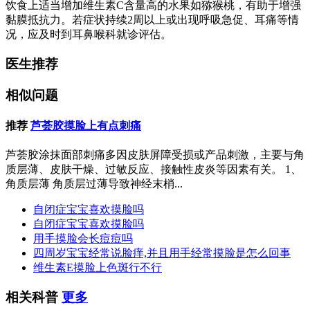
饮食上适当增加维生素C含量高的水果如猕猴桃，有助于增强
黏膜抵抗力。若症状持续2周以上或出现呼吸急促、耳痛等情
况，应及时到耳鼻喉科就诊评估。
医生推荐
相似问题
推荐
芦荟胶摸脸上有点刺痛
芦荟胶涂抹面部刺痛多因皮肤屏障受损或产品刺激，主要与角
质层薄、皮肤干燥、过敏反应、接触性皮炎等因素有关。 1、
角质层薄 角质层过薄导致神经末梢...
自闭症宝宝喜欢摸脸吗
自闭症宝宝喜欢摸脸吗
用手摸脸会长痘痘吗
四周岁宝宝经常说脸痒,并且用手经常摸脸是怎么回事
维生素E摸脸上色斑行不行
相关科普
更多