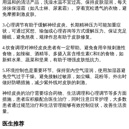
用温和的清洁产品，洗澡水温不宜过高。保持皮肤湿润，每天
涂抹保湿霜（如凡士林、尿素霜）。穿着宽松透气的衣物，避
免摩擦刺激皮肤。
3.心理调节有助于缓解神经皮炎。长期精神压力可能加重症
状，可通过冥想、瑜伽或心理咨询等方式缓解压力。保证充足
睡眠，避免熬夜，规律作息有助于皮肤修复。
4.饮食调理对神经皮炎患者有一定帮助。避免食用辛辣刺激性
食物，如辣椒、酒精等。多摄入富含维生素C和E的食物，如
新鲜水果、蔬菜和坚果，有助于增强皮肤抵抗力。
5.环境控制也是重要环节。保持室内空气湿润，使用加湿器避
免空气过于干燥。避免接触过敏原，如尘螨、花粉等。外出时
做好防晒措施，减少紫外线对皮肤的刺激。
神经皮炎的治疗需要综合药物、生活调理和心理调节等多方面
措施，患者应积极配合医生治疗，同时注意日常护理，大多数
患者通过规范治疗和生活管理能够有效控制症状，改善生活质
量。
医生推荐