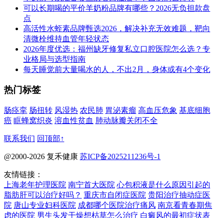
可以长期喝的平价羊奶粉品牌有哪些？2026无负担款盘
点
高活性水蛭素品牌甄选2026，解决补充无效难题，靶向
清微栓维持血管年轻状态
2026年度优选：福州缺牙修复私立口腔医院怎么选？专
业格局与选型指南
每天睡觉前大量喝水的人，不出2月，身体或有4个变化
热门标签
肠痉挛
肠扭转
风湿热
农民肺
胃泌素瘤
高血压危象
基底细胞
癌
眶蜂窝织炎
溶血性贫血
肺动脉瓣关闭不全
联系我们
回顶部↑
@2000-2026 复禾健康
苏ICP备2025211236号-1
友情链接：
上海老年护理医院
南宁首大医院
心包积液是什么原因引起的
脂肪肝可以治疗好吗？
重庆市自闭症医院
贵阳治疗抽动症医
院
唐山专业妇科医院
成都哪个医院治疗痛风
南京看青春期焦
虑的医院
男生头发干燥想枯草怎么治疗
白癜风的最初症状表