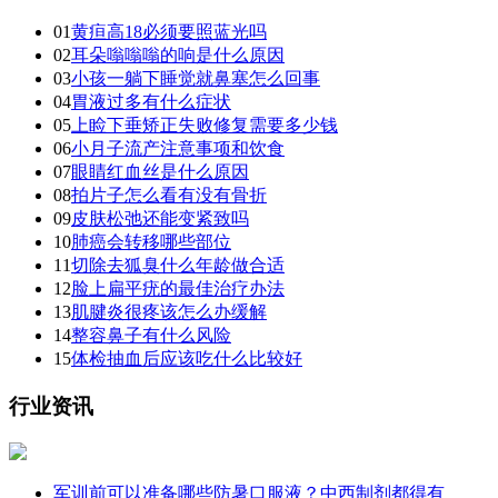
01
黄疸高18必须要照蓝光吗
02
耳朵嗡嗡嗡的响是什么原因
03
小孩一躺下睡觉就鼻塞怎么回事
04
胃液过多有什么症状
05
上睑下垂矫正失败修复需要多少钱
06
小月子流产注意事项和饮食
07
眼睛红血丝是什么原因
08
拍片子怎么看有没有骨折
09
皮肤松弛还能变紧致吗
10
肺癌会转移哪些部位
11
切除去狐臭什么年龄做合适
12
脸上扁平疣的最佳治疗办法
13
肌腱炎很疼该怎么办缓解
14
整容鼻子有什么风险
15
体检抽血后应该吃什么比较好
行业资讯
军训前可以准备哪些防暑口服液？中西制剂都得有