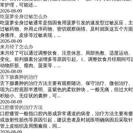
常护理，可能还...
2026-08-09
吃菠萝全身过敏怎么办
吃菠萝全身过敏通常是指因食用菠萝引发的速发型过敏反应，主
过敏药物、外用止痒药物、密切观察病情、及时就医这五个方面
身瘙痒、皮疹等过敏表现，...
2026-08-09
来月经了怎么办
来月经了可以通过调整饮食、注意休息、局部热敷、适度运动、
变化、前列腺素分泌增多等原因引起。1、调整饮食月经期间可
动物肝脏、瘦肉、菠菜等，...
2026-08-09
舌下腺囊肿的治疗
舌下腺囊肿的治疗方法主要有观察随访、保守治疗、微创治疗、
现为口腔底部半透明、蓝紫色的柔软肿块，一般无痛，但过大时
积较小、无症状的囊肿，可...
2026-08-09
口腔瘘管的治疗方法
口腔瘘管一般指口腔内形成异常通道的病变，治疗方法主要有瘘
或放射性损伤等原因引起，建议患者及时就医明确病因后采取针
管上皮组织及周围瘢痕，同...
2026-08-09