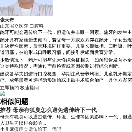
张天奇
山东省立医院
口腔科
龅牙可能会遗传给下一代，但遗传并非唯一因素。龅牙的发生主
龅牙具有家族聚集倾向，若父母一方或双方存在龅牙，子女出现
非决定性因素，后天环境同样重要。儿童长期吮指、口呼吸、吐
道阻塞，被迫形成口呼吸习惯，间接引发颌面发育异常。
少数情况下，龅牙可能与先天性综合征相关，如颅锁骨发育不全
这类特殊情况，需通过产前检查或基因检测进行综合判断。
建议备孕夫妇进行口腔检查，孕期注意营养均衡。儿童乳牙期定
疗。成年患者可选择隐形矫治或正颌手术联合治疗，具体方案需
立即预约
极速提问
相似问题
推荐
母亲有狐臭怎么避免遗传给下一代
母亲有狐臭可以通过遗传、环境、生理等因素影响下一代，但通
人卫生习惯也会影响...
小儿麻痹症会遗传给下一代吗