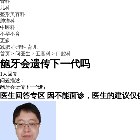
骨科
儿科
整形美容科
肿瘤科
中医科
不孕不育
更多
减肥
心理科
育儿
首页
>
问医生
>
五官科
>
口腔科
龅牙会遗传下一代吗
1人回复
问题描述：
龅牙会遗传下一代吗
医生回答专区
因不能面诊，医生的建议仅