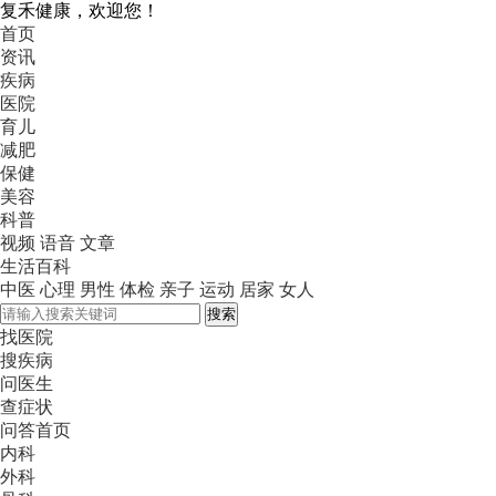
复禾健康，欢迎您！
首页
资讯
疾病
医院
育儿
减肥
保健
美容
科普
视频
语音
文章
生活百科
中医
心理
男性
体检
亲子
运动
居家
女人
搜索
找医院
搜疾病
问医生
查症状
问答首页
内科
外科