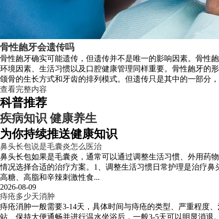
骨性龅牙会遗传吗
骨性龅牙确实可能遗传，但遗传并不是唯一的影响因素。骨性龅
环境因素、生活习惯以及口腔健康管理同样重要。骨性龅牙的形
颌骨的生长方式和牙齿的排列模式。但遗传只是其中的一部分，后天的因
查看完整内容
科普推荐
疾病知识
健康养生
为你持续推送健康知识
鼻头长包说是毛囊炎怎么医治
鼻头长包如果是毛囊炎，通常可以通过调整生活习惯、外用药物
情况选择合适的治疗方案。1、调整生活习惯日常护理是治疗鼻
高糖、高脂和辛辣刺激性食...
2026-08-09
痔疮多少天消肿
痔疮消肿一般需要3-14天，具体时间与痔疮的类型、严重程
站、保持大便通畅并进行温水坐浴后，一般3-5天可以明显消退