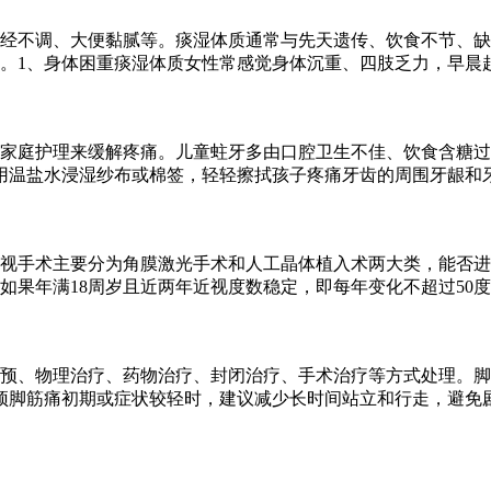
经不调、大便黏腻等。痰湿体质通常与先天遗传、饮食不节、缺
。1、身体困重痰湿体质女性常感觉身体沉重、四肢乏力，早晨
好家庭护理来缓解疼痛。儿童蛀牙多由口腔卫生不佳、饮食含糖
用温盐水浸湿纱布或棉签，轻轻擦拭孩子疼痛牙齿的周围牙龈和
视手术主要分为角膜激光手术和人工晶体植入术两大类，能否进
如果年满18周岁且近两年近视度数稳定，即每年变化不超过50
预、物理治疗、药物治疗、封闭治疗、手术治疗等方式处理。脚
预脚筋痛初期或症状较轻时，建议减少长时间站立和行走，避免