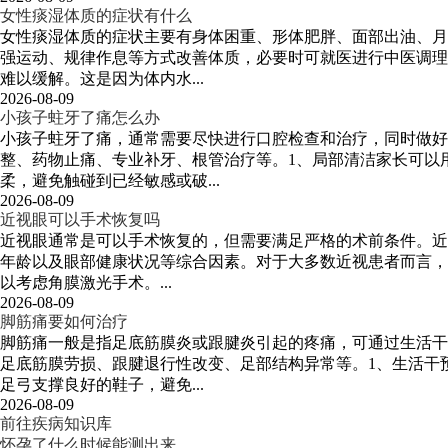
女性痰湿体质的症状有什么
女性痰湿体质的症状主要有身体困重、形体肥胖、面部出油、月
强运动、规律作息等方式改善体质，必要时可就医进行中医调理
难以缓解。这是因为体内水...
2026-08-09
小孩子蛀牙了痛怎么办
小孩子蛀牙了痛，通常需要尽快进行口腔检查和治疗，同时做
整、药物止痛、专业补牙、根管治疗等。1、局部清洁家长可以
柔，避免触碰到已经敏感或破...
2026-08-09
近视眼可以手术恢复吗
近视眼通常是可以手术恢复的，但需要满足严格的术前条件。近
年龄以及眼部健康状况等综合因素。对于大多数近视患者而言，
以考虑角膜激光手术。...
2026-08-09
脚筋痛要如何治疗
脚筋痛一般是指足底筋膜炎或跟腱炎引起的疼痛，可通过生活干
足底筋膜劳损、跟腱退行性改变、足部结构异常等。1、生活干
足弓支撑良好的鞋子，避免...
2026-08-09
前往疾病知识库
怀孕了什么时候能测出来