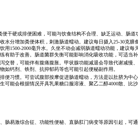
粪便干硬或排便困难，可能与饮食结构不合理、缺乏运动、肠道
收水分增加粪便体积，刺激肠道蠕动。建议每日摄入25-30克
用1500-2000毫升水。久坐不动会减弱肠道蠕动功能，建议
练有助于改善。肠道菌群失衡可能影响消化吸收功能，可适当补
泻交替，可能伴有腹痛腹胀。甲状腺功能减退会导致代谢减慢、
物如钙剂、铁剂、抗抑郁药等也可能引起便秘副作用。
排便习惯。可尝试腹部按摩促进肠道蠕动，方法是以肚脐为中心
生可能会根据情况开具乳果糖口服溶液、聚乙二醇4000散、比
、肠易激综合征、功能性便秘、直肠肛门病变等原因引起，可通