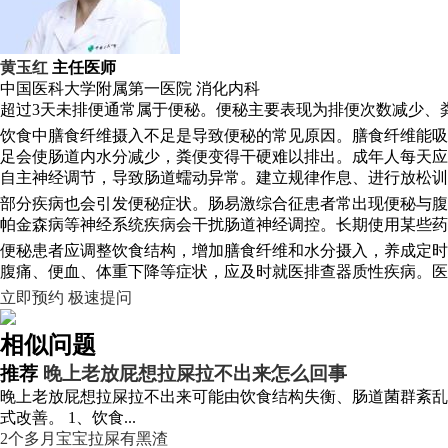
黄玉红
主任医师
中国医科大学附属第一医院
消化内科
超过3天未排便通常属于便秘。便秘主要表现为排便次数减少、
饮食中膳食纤维摄入不足是导致便秘的常见原因。膳食纤维能吸
足会使肠道内水分减少，粪便变得干硬难以排出。成年人每天应饮
自主神经调节，导致肠道蠕动异常。建立规律作息、进行放松训
部分疾病也会引发便秘症状。肠易激综合征患者常出现便秘与腹
帕金森病等神经系统疾病会干扰肠道神经调控。长期使用某些药
便秘患者应调整饮食结构，增加膳食纤维和水分摄入，养成定时
腹痛、便血、体重下降等症状，应及时就医排查器质性疾病。医
立即预约
极速提问
相似问题
推荐
晚上老放屁想拉屎拉不出来怎么回事
晚上老放屁想拉屎拉不出来可能由饮食结构失衡、肠道菌群紊乱
式改善。 1、饮食...
2个多月宝宝拉屎有黑渣