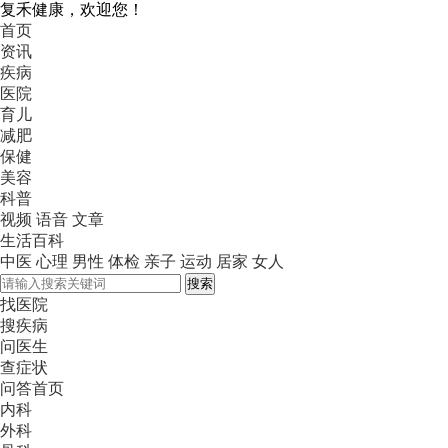
复禾健康，欢迎您！
首页
资讯
疾病
医院
育儿
减肥
保健
美容
科普
视频
语音
文章
生活百科
中医
心理
男性
体检
亲子
运动
居家
女人
搜索
找医院
搜疾病
问医生
查症状
问答首页
内科
外科