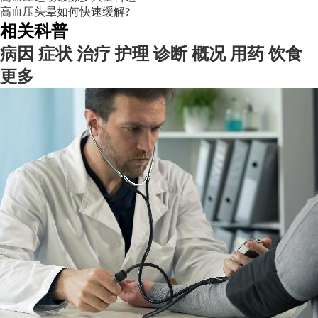
高血压头晕如何快速缓解?
相关科普
病因
症状
治疗
护理
诊断
概况
用药
饮食
更多