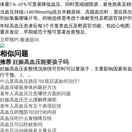
体重5％-10％可显著降低血压。同时需戒烟限酒，避免熬夜及
当血压持续≥140/90mmHg或合并糖尿病、高脂血症时，
剂如氢氯噻嗪片等。药物选择需考虑个体耐受性及靶器官保护作
年轻高血压患者应每3个月复查血压及靶器官功能，包括心电图
重并发症，早期规范干预可显著改善预后。
立即预约
极速提问
相似问题
推荐
妊娠高血压能要孩子吗
妊娠高血压多数情况病情可控时可以要孩子，主要影响因素有血
疗干预。 2、...
什么是高血压急症?出现后该如何治疗?
高血压锻炼身体的最好方法
老年人高血压注意哪些方面的问题
妊娠高血压怎么缓解疼痛呢
老年人高血压有五个表现症状
高血压的预防与治疗的内容
高血压吃什么食物降压快
高血压可以吃鱿鱼吗
高血压运动锻炼多大量合适