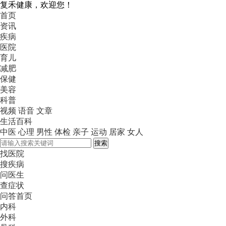
复禾健康，欢迎您！
首页
资讯
疾病
医院
育儿
减肥
保健
美容
科普
视频
语音
文章
生活百科
中医
心理
男性
体检
亲子
运动
居家
女人
搜索
找医院
搜疾病
问医生
查症状
问答首页
内科
外科