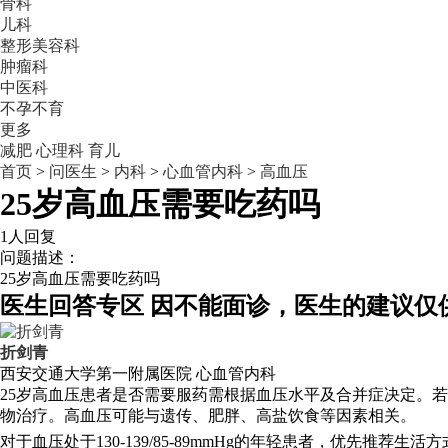
骨科
儿科
整形美容科
肿瘤科
中医科
不孕不育
更多
减肥
心理科
育儿
首页
>
问医生
>
内科
>
心血管内科
>
高血压
25岁高血压需要吃药吗
1人回复
问题描述：
25岁高血压需要吃药吗
医生回答专区
因不能面诊，医生的建议仅
折剑青
西安交通大学第一附属医院
心血管内科
25岁高血压患者是否需要服药需根据血压水平及合并症决定。若
物治疗。高血压可能与遗传、肥胖、高盐饮食等因素相关。
对于血压处于130-139/85-89mmHg的年轻患者，优先