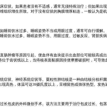
床症状。如果患者没有不适感，通常无须特殊治疗；但如果出现
维组织增生所致。对于没有症状的胸膜增厚粘连，一般认为是机
如睡前饮水过多、睡眠姿势不当或用眼过度，通常可自行缓解。
睡前饮水过多、睡眠姿势不当、用眼过度、过敏反应、肾脏疾病
直肠肿瘤等原因引起。便血伴有血块提示出血部位可能较高或出
痔位于齿状线以上，当痔核表面黏膜因排便摩擦破损时，可导致
统症状、神经系统症状等。粟粒性肺结核是一种由结核分枝杆菌
出现高热，体温可达39摄氏度以上，呈稽留热或弛张热型。发热
过长包皮的外科微创手术。该方法主要用于治疗包皮过长、包茎