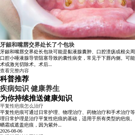
牙龈和嘴唇交界处长了个包块
牙龈和嘴唇交界处长包块可能是黏液腺囊肿、口腔溃疡或根尖周
口腔小唾液腺导管阻塞导致的囊性病变，常见于下唇内侧。可能
术或激光切除术。术后...
查看完整内容
科普推荐
疾病知识
健康养生
为你持续推送健康知识
平复性疤痕怎么治疗
平复性疤痕可通过日常护理、物理治疗、药物治疗和手术治疗等
理日常护理是治疗平复性疤痕的基础，适用于所有类型的疤痕。
晒霜或遮盖疤痕，因为紫外...
2026-08-06