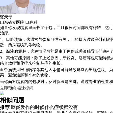
张天奇
山东省立医院
口腔科
如果你发现嘴唇里面长了个包，并且很长时间都没有好转，这可
治疗。
1、口腔溃疡：这通常与饮食习惯有关，比如摄入过多辛辣刺激
散、西瓜霜喷剂等药物。
2、黏液腺囊肿：这种情况可能是由于创伤或唾液腺导管阻塞引
3、其他可能原因：除了上述原因，牙龈炎、唇癌等也可能导致
结合放疗和化疗来抑制肿瘤的生长。
血管瘤或淋巴结转移等其他因素也可能导致嘴唇内出现包块。为
菜，避免油腻和辛辣的食物。
当你面对嘴唇内的包块时，及时就医是关键。通过专业的检查和
立即预约
极速提问
相似问题
推荐
咽炎发作的时候什么症状都没有