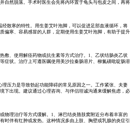
并自然脱落。手术时医生会先将内环置于龟头与包皮之间，再将
温经散寒的特性。用生姜艾叶泡脚，可以促进足部血液循环，将
质偏寒、容易感冒的人群，定期使用生姜艾叶泡脚，有助于提升
热敷、使用解痉药物或抗生素等方式治疗。1、乙状结肠炎乙状
等症状。治疗上可遵医嘱使用美沙拉秦肠溶片、柳氮磺吡啶肠溶
心理压力是导致勃起功能障碍的常见原因之一。工作紧张、夫妻
境下出现。建议通过心理咨询、与伴侣坦诚沟通来缓解焦虑，必
或物理治疗等方式缓解。1、淋巴结炎胳肢窝附近分布着丰富的
有时伴有红肿或发热。这种情况多由上肢、胸壁或乳腺的炎症引