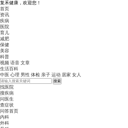
复禾健康，欢迎您！
首页
资讯
疾病
医院
育儿
减肥
保健
美容
科普
视频
语音
文章
生活百科
中医
心理
男性
体检
亲子
运动
居家
女人
搜索
找医院
搜疾病
问医生
查症状
问答首页
内科
外科