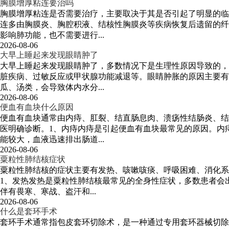
胸膜增厚粘连要治吗
胸膜增厚粘连是否需要治疗，主要取决于其是否引起了明显的临
连多由胸膜炎、胸腔积液、结核性胸膜炎等疾病恢复后遗留的纤
影响肺功能，也不需要进行...
2026-08-06
大早上睡起来发现眼睛肿了
大早上睡起来发现眼睛肿了，多数情况下是生理性原因导致的，
脏疾病、过敏反应或甲状腺功能减退等。眼睛肿胀的原因主要有
瓜、汤类，会导致体内水分...
2026-08-06
便血有血块什么原因
便血有血块通常由内痔、肛裂、结直肠息肉、溃疡性结肠炎、结
医明确诊断。1、内痔内痔是引起便血有血块最常见的原因。内
能较大，血液迅速排出肠道...
2026-08-06
粟粒性肺结核症状
粟粒性肺结核的症状主要有发热、咳嗽咳痰、呼吸困难、消化系
1、发热发热是粟粒性肺结核最常见的全身性症状，多数患者会
伴有畏寒、寒战、盗汗和...
2026-08-06
什么是套环手术
套环手术通常指包皮套环切除术，是一种通过专用套环器械切除