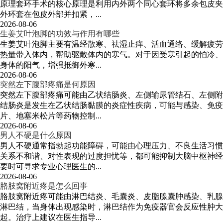
原理套环手术的核心原理是利用内外两个同心套环将多余包皮夹
外环套在包皮外部并扣紧，...
2026-08-06
生姜艾叶泡脚的功效与作用有哪些
生姜艾叶泡脚主要有温经散寒、祛湿止痒、活血通络、缓解疲劳
热量带入体内，帮助驱散体内的寒气。对于因受寒引起的怕冷、
身体的阳气，增强抵御外寒...
2026-08-06
突然左下腹部疼痛是何原因
突然左下腹部疼痛可能由乙状结肠炎、左侧输尿管结石、左侧附
结肠炎是发生在乙状结肠黏膜的炎症性疾病，可能与感染、免疫
片、地塞米松片等药物控制...
2026-08-06
男人不硬是什么原因
男人不硬通常指勃起功能障碍，可能由心理压力、不良生活习惯
关系不和谐、对性表现的过度担忧等，都可能抑制大脑中枢神经
要时可寻求专业心理医生的...
2026-08-06
胳肢窝附近疼是怎么回事
胳肢窝附近疼可能由淋巴结炎、毛囊炎、皮脂腺囊肿感染、乳腺
淋巴结，当身体出现感染时，淋巴结作为免疫器官会反应性肿大
起。治疗上建议在医生指导...