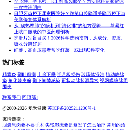
全飞秒、半飞秒、ICL到底选哪个？西安眼科专家帮你
一次性讲明白
日照牙齿矫正哪家医院好？微笑口腔隐适美隐形矫正与
美学修复体系解析
从“痰热壅肺”的病机到“清化排”的组方逻辑——芩暴红
止咳口服液的中医药理剖析
护肝片别盲目买！2026科学选购指南，从成分、资质、
吸收分辨好坏
红薯，高血压患者常吃红薯，或出现3种变化
热门标签
精囊炎
颞叶癫痫
上睑下垂
半月板损伤
玻璃体混浊
肺动静脉
瘘
角化棘皮瘤
颞下间隙感染
冠状动脉起源异常
视网膜静脉周
围炎
联系我们
回顶部↑
@2000-2026 复禾健康
苏ICP备2025211236号-1
友情链接：
胆囊息肉要不要手术
尖锐湿疣要是复发了怎么治疗
常用的治