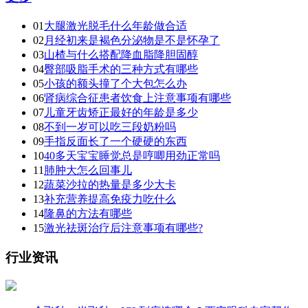
01
大腿激光脱毛什么年龄做合适
02
月经初来是褐色分泌物是不是怀孕了
03
山楂与什么搭配降血脂降胆固醇
04
臀部吸脂手术的三种方式有哪些
05
小孩的额头撞了个大包怎么办
06
肾病综合征患者饮食上注意事项有哪些
07
儿童牙齿矫正最好的年龄是多少
08
不到一岁可以吃三段奶粉吗
09
手指反面长了一个硬硬的东西
10
40多天宝宝睡觉总是哼唧用劲正常吗
11
肺肿大怎么回事儿
12
蔬菜沙拉的热量是多少大卡
13
补充营养提高免疫力吃什么
14
隆鼻的方法有哪些
15
激光祛斑治疗后注意事项有哪些?
行业资讯