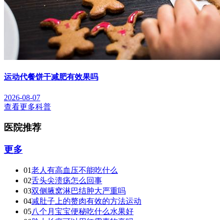
运动代餐饼干减肥有效果吗
2026-08-07
查看更多科普
医院推荐
更多
01
老人有高血压不能吃什么
02
舌头尖溃疡怎么回事
03
双侧腋窝淋巴结肿大严重吗
04
减肚子上的赘肉有效的方法运动
05
八个月宝宝便秘吃什么水果好