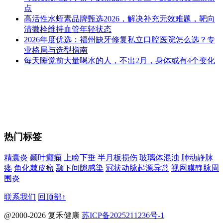
点
高活性水蛭素品牌甄选2026，解决补充无效难题，靶向
清微栓维持血管年轻状态
2026年度优选：福州缺牙修复私立口腔医院怎么选？专
业格局与选型指南
每天睡觉前大量喝水的人，不出2月，身体或有4个变化
热门标签
精囊炎
颞叶癫痫
上睑下垂
半月板损伤
玻璃体混浊
肺动静脉
瘘
角化棘皮瘤
颞下间隙感染
冠状动脉起源异常
视网膜静脉周
围炎
联系我们
回顶部↑
@2000-2026 复禾健康
苏ICP备2025211236号-1