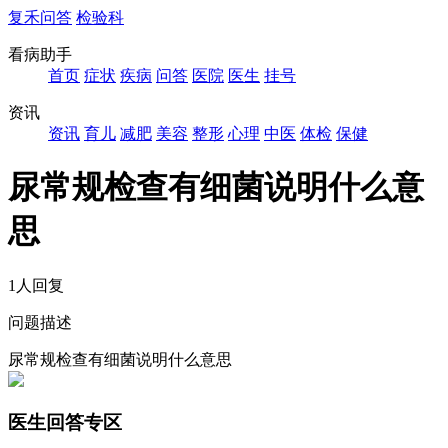
复禾问答
检验科
看病助手
首页
症状
疾病
问答
医院
医生
挂号
资讯
资讯
育儿
减肥
美容
整形
心理
中医
体检
保健
尿常规检查有细菌说明什么意
思
1人回复
问题描述
尿常规检查有细菌说明什么意思
医生回答专区