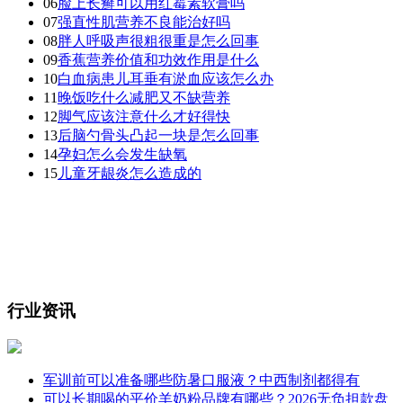
06
脸上长癣可以用红霉素软膏吗
07
强直性肌营养不良能治好吗
08
胖人呼吸声很粗很重是怎么回事
09
香蕉营养价值和功效作用是什么
10
白血病患儿耳垂有淤血应该怎么办
11
晚饭吃什么减肥又不缺营养
12
脚气应该注意什么才好得快
13
后脑勺骨头凸起一块是怎么回事
14
孕妇怎么会发生缺氧
15
儿童牙龈炎怎么造成的
行业资讯
军训前可以准备哪些防暑口服液？中西制剂都得有
可以长期喝的平价羊奶粉品牌有哪些？2026无负担款盘