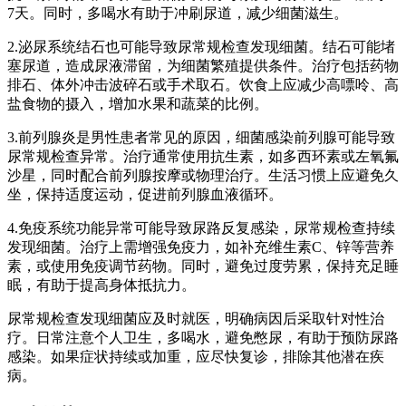
7天。同时，多喝水有助于冲刷尿道，减少细菌滋生。
2.泌尿系统结石也可能导致尿常规检查发现细菌。结石可能堵
塞尿道，造成尿液滞留，为细菌繁殖提供条件。治疗包括药物
排石、体外冲击波碎石或手术取石。饮食上应减少高嘌呤、高
盐食物的摄入，增加水果和蔬菜的比例。
3.前列腺炎是男性患者常见的原因，细菌感染前列腺可能导致
尿常规检查异常。治疗通常使用抗生素，如多西环素或左氧氟
沙星，同时配合前列腺按摩或物理治疗。生活习惯上应避免久
坐，保持适度运动，促进前列腺血液循环。
4.免疫系统功能异常可能导致尿路反复感染，尿常规检查持续
发现细菌。治疗上需增强免疫力，如补充维生素C、锌等营养
素，或使用免疫调节药物。同时，避免过度劳累，保持充足睡
眠，有助于提高身体抵抗力。
尿常规检查发现细菌应及时就医，明确病因后采取针对性治
疗。日常注意个人卫生，多喝水，避免憋尿，有助于预防尿路
感染。如果症状持续或加重，应尽快复诊，排除其他潜在疾
病。