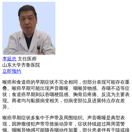
李延忠
主任医师
山东大学齐鲁医院
立即预约
喉癌和食道癌的早期症状不完全相同，但部分表现可能存在重
叠。喉癌早期可能出现声音嘶哑、咽喉异物感、吞咽不适等症
状；食道癌早期则以吞咽梗阻感、胸骨后疼痛、反流为主要表
现。两者均与黏膜病变相关，但病变部位及进展特点存在差
异。
喉癌早期症状多集中于声带及周围组织。声音嘶哑是典型表
现，因肿瘤侵犯声带导致振动异常，症状持续超过两周需警
惕。咽喉异物感可能随吞咽动作加重，部分患者伴有干咳或痰