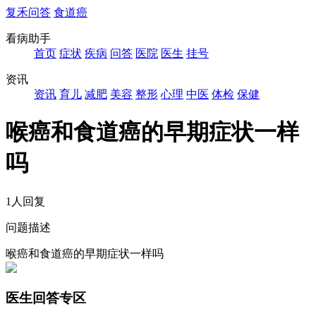
复禾问答
食道癌
看病助手
首页
症状
疾病
问答
医院
医生
挂号
资讯
资讯
育儿
减肥
美容
整形
心理
中医
体检
保健
喉癌和食道癌的早期症状一样
吗
1人回复
问题描述
喉癌和食道癌的早期症状一样吗
医生回答专区