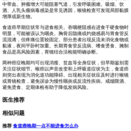
中带血。肿瘤增大可能阻塞气道，引发呼吸困难。吸烟、饮
酒、人乳头瘤病毒感染是常见诱因，喉镜检查可发现局部黏膜
增厚或新生物。
食道癌早期症状常与进食相关。吞咽梗阻感在进食干硬食物时
明显，可能被误认为咽炎。胸骨后隐痛或灼烧感易与胃食管反
流混淆，但疼痛位置较固定。部分患者出现反流未消化食物或
黏液，夜间平卧时加重。长期胃食管反流病、嗜食烫食、腌制
食品是高风险因素，胃镜结合活检能明确诊断。
两种癌症晚期均可出现消瘦、贫血等全身症状，但早期鉴别需
关注症状细节。喉癌以声音改变和上呼吸道症状为主，食道癌
则突出表现为消化道功能障碍。出现相关症状应及时进行喉镜
或胃镜检查，避免误诊为慢性咽炎或反流性疾病。戒烟限酒、
避免烫食、定期体检有助于降低发病风险。
医生推荐
相似问题
推荐
食道癌晚期一点不能进食怎么办