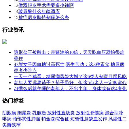
13
做双眼皮手术需要多少钱啊
14
玻尿酸什么年龄适应
15
放疗后皮肤特别痒怎么办
行业资讯
隐形盐王被揪出：是酱油的10倍，天天吃血压恐怕很难
稳住
47岁女子因血糖过高死亡,医生苦劝：这3种素食,糖尿病
患者少吃点
一天一个鸡蛋，糖尿病风险大增？这6类人别盲目跟风吃
老年人要远离茄子？茄子虽好，但这5点老人一定多留心
习惯饭后就午睡的老年人，不出半年，身体或有这4变化
热门标签
阴虱病
阑尾炎
乳腺癌
放射性直肠炎
放射性脊髓病
混合型卟
啉病
颈部恶性肿瘤
帕金森综合征
短暂性脑缺血发作
风湿性二
尖瓣狭窄