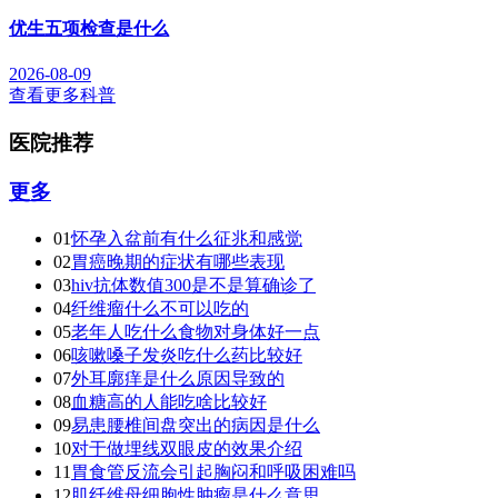
优生五项检查是什么
2026-08-09
查看更多科普
医院推荐
更多
01
怀孕入盆前有什么征兆和感觉
02
胃癌晚期的症状有哪些表现
03
hiv抗体数值300是不是算确诊了
04
纤维瘤什么不可以吃的
05
老年人吃什么食物对身体好一点
06
咳嗽嗓子发炎吃什么药比较好
07
外耳廓痒是什么原因导致的
08
血糖高的人能吃啥比较好
09
易患腰椎间盘突出的病因是什么
10
对于做埋线双眼皮的效果介绍
11
胃食管反流会引起胸闷和呼吸困难吗
12
肌纤维母细胞性肿瘤是什么意思