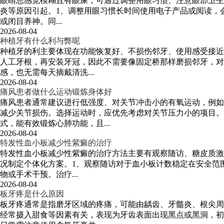
眼睛总感觉模糊且有眼屎，可通过调整用眼习惯、注意眼部卫生
炎等原因引起。1、调整用眼习惯长时间使用电子产品或阅读，会
或闭目养神。同...
2026-08-04
种植牙有什么利与弊呢
种植牙的利主要体现在功能恢复好、不损伤邻牙、使用感受接近
人工牙根，再安装牙冠，因此不需要像固定桥那样磨损邻牙，对
感，也无需每天摘戴清洗...
2026-08-04
痛风患者做什么运动锻炼身体好
痛风患者通常建议进行低强度、对关节冲击小的有氧运动，例如
减少关节损伤。选择运动时，应优先考虑对关节压力小的项目
式，能有效锻炼心肺功能，且...
2026-08-04
特发性血小板减少性紫癜的治疗
特发性血小板减少性紫癜的治疗方法主要有观察随访、糖皮质激
况制定个体化方案。1、观察随访对于血小板计数稳定在安全范围
物或手术干预。治疗...
2026-08-04
板牙疼是什么原因
板牙疼通常是指磨牙区域的疼痛，可能由龋齿、牙髓炎、根尖周
经常摄入甜食等因素有关，表现为牙齿表面出现黑点或黑洞，初