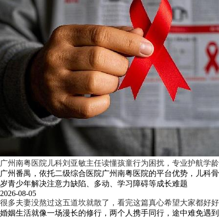
广州南粤医院儿科刘亚敏主任读懂孩童行为困扰，专业护航学龄
广州番禺，依托二级综合医院广州南粤医院的平台优势，儿科骨
岁青少年解决注意力缺陷、多动、学习障碍等成长难题
2026-08-05
很多夫妻没熬过这五道坎就散了，看完这篇真心希望大家都好好
婚姻生活就像一场漫长的修行，两个人携手同行，途中难免遇到