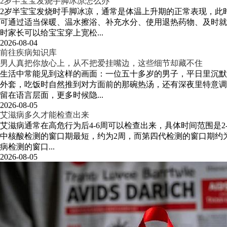
2岁半宝宝发烧手脚冰凉怎么办
2岁半宝宝发烧时手脚冰凉，通常是体温上升期的正常表现，此
可通过适当保暖、温水擦浴、补充水分、使用退热药物、及时就
时家长可以给宝宝穿上宽松...
2026-08-04
前往疾病知识库
男人真把你放心上，从不把爱挂嘴边，这些细节却藏不住
生活中常能见到这样的画面：一位五十多岁的男子，平日里沉默
外套，吃饭时自然推到对方面前的那碗热汤，还有深夜里特意调
留在语言层面，更多时候隐...
2026-08-05
艾滋病多久才能检查出来
艾滋病通常在高危行为后4-6周可以检查出来，具体时间范围是
中核酸检测的窗口期最短，约为2周，而第四代检测的窗口期约
病检测的窗口...
2026-08-05