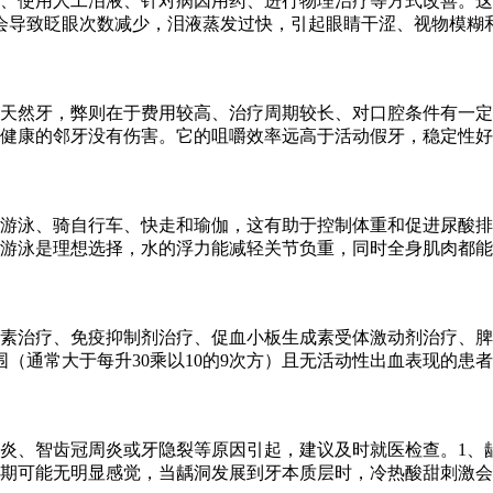
、使用人工泪液、针对病因用药、进行物理治疗等方式改善。这
导致眨眼次数减少，泪液蒸发过快，引起眼睛干涩、视物模糊和分泌
天然牙，弊则在于费用较高、治疗周期较长、对口腔条件有一定
健康的邻牙没有伤害。它的咀嚼效率远高于活动假牙，稳定性好
游泳、骑自行车、快走和瑜伽，这有助于控制体重和促进尿酸排
。游泳是理想选择，水的浮力能减轻关节负重，同时全身肌肉都
素治疗、免疫抑制剂治疗、促血小板生成素受体激动剂治疗、脾
（通常大于每升30乘以10的9次方）且无活动性出血表现的患
炎、智齿冠周炎或牙隐裂等原因引起，建议及时就医检查。1、
期可能无明显感觉，当龋洞发展到牙本质层时，冷热酸甜刺激会