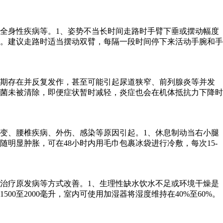
全身性疾病等。1、姿势不当长时间走路时手臂下垂或摆动幅度
。建议走路时适当摆动双臂，每隔一段时间停下来活动手腕和手
长期存在并反复发作，甚至可能引起尿道狭窄、前列腺炎等并发
菌未被清除，即便症状暂时减轻，炎症也会在机体抵抗力下降时
变、腰椎疾病、外伤、感染等原因引起。1、休息制动当右小腿
明显肿胀，可在48小时内用毛巾包裹冰袋进行冷敷，每次15-
治疗原发病等方式改善。1、生理性缺水饮水不足或环境干燥是
至2000毫升，室内可使用加湿器将湿度维持在40%至60%。