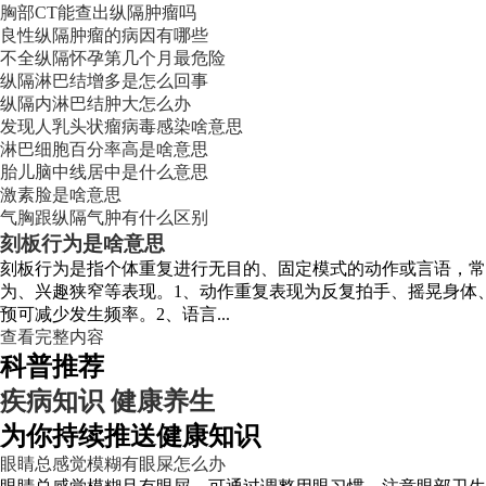
胸部CT能查出纵隔肿瘤吗
良性纵隔肿瘤的病因有哪些
不全纵隔怀孕第几个月最危险
纵隔淋巴结增多是怎么回事
纵隔内淋巴结肿大怎么办
发现人乳头状瘤病毒感染啥意思
淋巴细胞百分率高是啥意思
胎儿脑中线居中是什么意思
激素脸是啥意思
气胸跟纵隔气肿有什么区别
刻板行为是啥意思
刻板行为是指个体重复进行无目的、固定模式的动作或言语，
为、兴趣狭窄等表现。1、动作重复表现为反复拍手、摇晃身体
预可减少发生频率。2、语言...
查看完整内容
科普推荐
疾病知识
健康养生
为你持续推送健康知识
眼睛总感觉模糊有眼屎怎么办