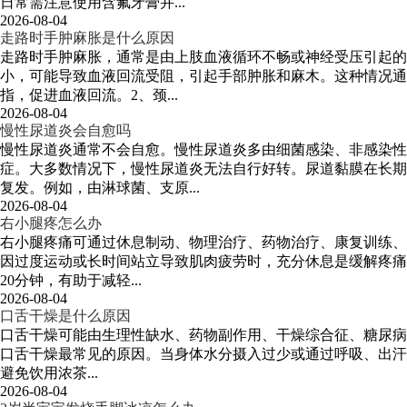
日常需注意使用含氟牙膏并...
2026-08-04
走路时手肿麻胀是什么原因
走路时手肿麻胀，通常是由上肢血液循环不畅或神经受压引起的
小，可能导致血液回流受阻，引起手部肿胀和麻木。这种情况通
指，促进血液回流。2、颈...
2026-08-04
慢性尿道炎会自愈吗
慢性尿道炎通常不会自愈。慢性尿道炎多由细菌感染、非感染
症。大多数情况下，慢性尿道炎无法自行好转。尿道黏膜在长期
复发。例如，由淋球菌、支原...
2026-08-04
右小腿疼怎么办
右小腿疼痛可通过休息制动、物理治疗、药物治疗、康复训练、
因过度运动或长时间站立导致肌肉疲劳时，充分休息是缓解疼痛
20分钟，有助于减轻...
2026-08-04
口舌干燥是什么原因
口舌干燥可能由生理性缺水、药物副作用、干燥综合征、糖尿病
口舌干燥最常见的原因。当身体水分摄入过少或通过呼吸、出汗丢失
避免饮用浓茶...
2026-08-04