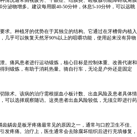
种情况通常由视疲劳、干眼症、结膜炎、睑板腺功能障碍或角膜
物增多。建议每用眼40-50分钟，休息5-10分钟，可以远眺
要求。种植牙的优势在于其独立的结构。它通过在牙槽骨内植入
，几乎可以恢复天然牙90%以上的咀嚼功能，使用起来没有异物
泄。痛风患者进行运动锻炼，核心目标是控制体重、改善代谢和
能得到锻炼，有助于消耗热量。骑自行车，无论是户外还是固定
切除术。该病的治疗需根据血小板计数、出血风险及患者具体情
者，可以选择观察随访。这类患者出血风险较低，无须立即进行药
龋齿龋齿是板牙疼痛最常见的原因之一，通常与口腔卫生不佳、
引发疼痛。治疗上，医生通常会去除腐坏组织后进行充填修复，