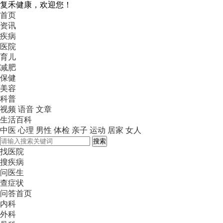
复禾健康，欢迎您！
首页
资讯
疾病
医院
育儿
减肥
保健
美容
科普
视频
语音
文章
生活百科
中医
心理
男性
体检
亲子
运动
居家
女人
搜索
找医院
搜疾病
问医生
查症状
问答首页
内科
外科