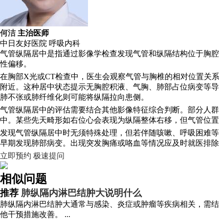
何洁
主治医师
中日友好医院
呼吸内科
气管纵隔居中是指通过影像学检查发现气管和纵隔结构位于胸腔
性偏移。
在胸部X光或CT检查中，医生会观察气管与胸椎的相对位置关
附近。这种居中状态提示无胸腔积液、气胸、肺部占位病变等导
肺不张或肺纤维化则可能将纵隔拉向患侧。
气管纵隔居中的评估需要结合其他影像特征综合判断。部分人
中。某些先天畸形如右位心会表现为纵隔整体右移，但气管位置
发现气管纵隔居中时无须特殊处理，但若伴随咳嗽、呼吸困难等
早期发现肺部病变。出现突发胸痛或咯血等情况应及时就医排除
立即预约
极速提问
相似问题
推荐
肺纵隔内淋巴结肿大说明什么
肺纵隔内淋巴结肿大通常与感染、炎症或肿瘤等疾病相关，需结
他干预措施改善。 ...